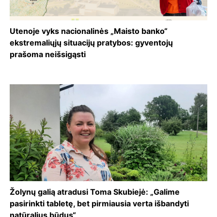
Utenoje vyks nacionalinės „Maisto banko“
ekstremaliųjų situacijų pratybos: gyventojų
prašoma neišsigąsti
Žolynų galią atradusi Toma Skubiejė: „Galime
pasirinkti tabletę, bet pirmiausia verta išbandyti
natūralius būdus“