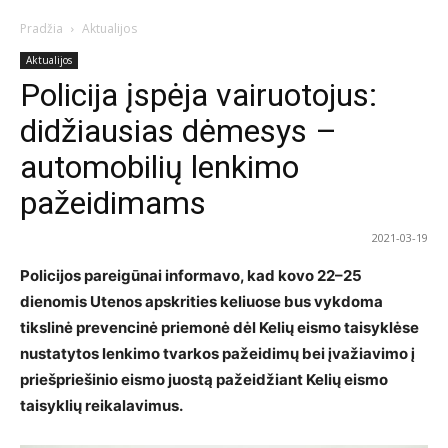
Pradžia
Aktualijos
Aktualijos
Policija įspėja vairuotojus:
didžiausias dėmesys –
automobilių lenkimo
pažeidimams
2021-03-19
Policijos pareigūnai informavo, kad kovo 22–25
dienomis Utenos apskrities keliuose bus vykdoma
tikslinė prevencinė priemonė dėl Kelių eismo taisyklėse
nustatytos lenkimo tvarkos pažeidimų bei įvažiavimo į
priešpriešinio eismo juostą pažeidžiant Kelių eismo
taisyklių reikalavimus.