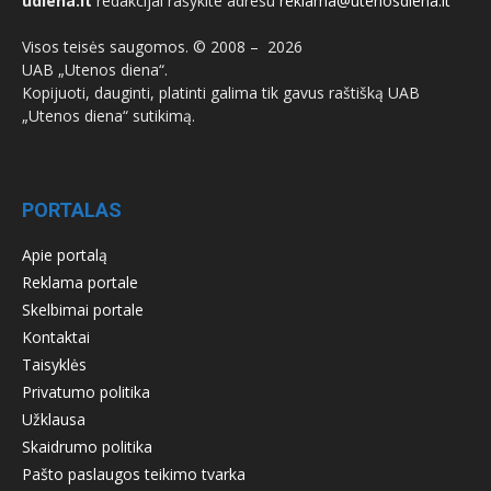
udiena.lt
redakcijai rašykite adresu
reklama@utenosdiena.lt
Visos teisės saugomos. © 2008 –
2026
UAB „Utenos diena“.
Kopijuoti, dauginti, platinti galima tik gavus raštišką UAB
„Utenos diena“ sutikimą.
PORTALAS
Apie portalą
Reklama portale
Skelbimai portale
Kontaktai
Taisyklės
Privatumo politika
Užklausa
Skaidrumo politika
Pašto paslaugos teikimo tvarka