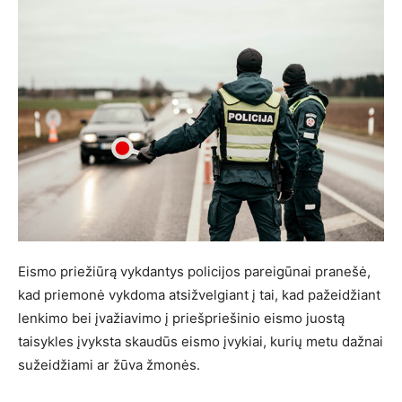
Eismo priežiūrą vykdantys policijos pareigūnai pranešė,
kad priemonė vykdoma atsižvelgiant į tai, kad pažeidžiant
lenkimo bei įvažiavimo į priešpriešinio eismo juostą
taisykles įvyksta skaudūs eismo įvykiai, kurių metu dažnai
sužeidžiami ar žūva žmonės.