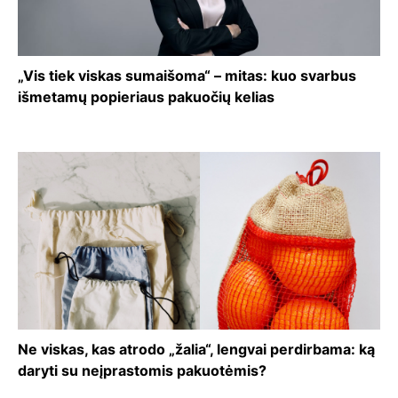
„Vis tiek viskas sumaišoma“ – mitas: kuo svarbus
išmetamų popieriaus pakuočių kelias
Ne viskas, kas atrodo „žalia“, lengvai perdirbama: ką
daryti su neįprastomis pakuotėmis?