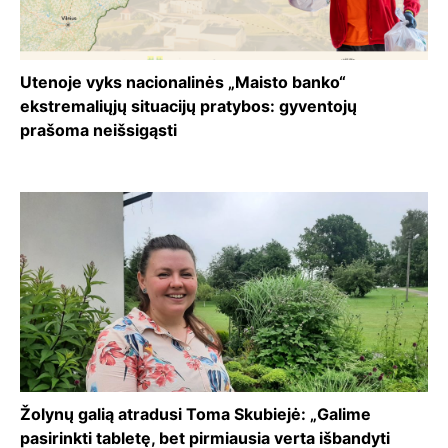
Utenoje vyks nacionalinės „Maisto banko“
ekstremaliųjų situacijų pratybos: gyventojų
prašoma neišsigąsti
Žolynų galią atradusi Toma Skubiejė: „Galime
pasirinkti tabletę, bet pirmiausia verta išbandyti