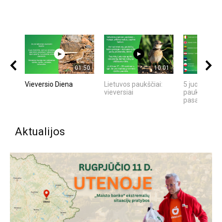
01:50
10:01
Vieversio Diena
Lietuvos paukščiai:
5 juokingiau
vieversiai
paukščių ga
pasaulyje
Aktualijos