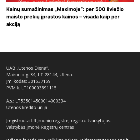
Kainų sumažinimas „Maximoje“: per 500 šviežio
maisto prekių įprastos kainos – visada kaip per
akciją
UAB „Utenos Diena“,
Maironio g. 34, LT-28144, Utena.
Įm. kodas: 301537159
PVM k. LT100003891115
A.s.: LT535014500014000334
Utenos kredito unija
Įregistruota LR įmonių registre, registro tvarkytojas:
Valstybės įmonė Registrų centras