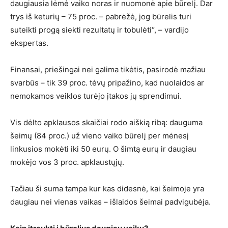
daugiausia lėmė vaiko noras ir nuomonė apie būrelį. Dar
trys iš keturių – 75 proc. – pabrėžė, jog būrelis turi
suteikti progą siekti rezultatų ir tobulėti“, – vardijo
ekspertas.
Finansai, priešingai nei galima tikėtis, pasirodė mažiau
svarbūs – tik 39 proc. tėvų pripažino, kad nuolaidos ar
nemokamos veiklos turėjo įtakos jų sprendimui.
Vis dėlto apklausos skaičiai rodo aiškią ribą: dauguma
šeimų (84 proc.) už vieno vaiko būrelį per mėnesį
linkusios mokėti iki 50 eurų. O šimtą eurų ir daugiau
mokėjo vos 3 proc. apklaustųjų.
Tačiau ši suma tampa kur kas didesnė, kai šeimoje yra
daugiau nei vienas vaikas – išlaidos šeimai padvigubėja.