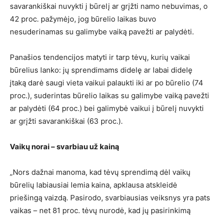
savarankiškai nuvykti į būrelį ar grįžti namo nebuvimas, o
42 proc. pažymėjo, jog būrelio laikas buvo
nesuderinamas su galimybe vaiką pavežti ar palydėti.
Panašios tendencijos matyti ir tarp tėvų, kurių vaikai
būrelius lanko: jų sprendimams didelę ar labai didelę
įtaką darė saugi vieta vaikui palaukti iki ar po būrelio (74
proc.), suderintas būrelio laikas su galimybe vaiką pavežti
ar palydėti (64 proc.) bei galimybė vaikui į būrelį nuvykti
ar grįžti savarankiškai (63 proc.).
Vaikų norai – svarbiau už kainą
„Nors dažnai manoma, kad tėvų sprendimą dėl vaikų
būrelių labiausiai lemia kaina, apklausa atskleidė
priešingą vaizdą. Pasirodo, svarbiausias veiksnys yra pats
vaikas – net 81 proc. tėvų nurodė, kad jų pasirinkimą