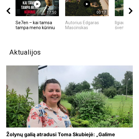
17:50
00:17
Se7en – kai tamsa
Autorius Edgaras
Ilgiausios d
tampa meno kūriniu
Mascinskas
šventė - JO
Aktualijos
Žolynų galią atradusi Toma Skubiejė: „Galime