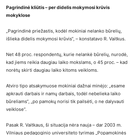
Pagrindinė kliūtis – per didelis mokymosi krūvis
mokyklose
„Pagrindinė priežastis, kodėl mokiniai nelanko būrelių,
išlieka didelis mokymosi krūvis“, – konstatavo R. Vaitkus.
Net 48 proc. respondentų, kurie nelankė būrelių, nurodė,
kad jiems reikia daugiau laiko mokslams, o 45 proc. – kad
norėtų skirti daugiau laiko kitoms veikloms.
Atviro tipo atsakymuose mokiniai dažnai minėjo: „esame
apkrauti darbais ir namų darbais, todėl nebelieka laiko
būreliams“, „po pamokų norisi tik pailsėti, o ne dalyvauti
veiklose“.
Pasak R. Vaitkaus, ši situacija nėra nauja – dar 2003 m.
Vilniaus pedagoginio universiteto tyrimas „Popamokinės