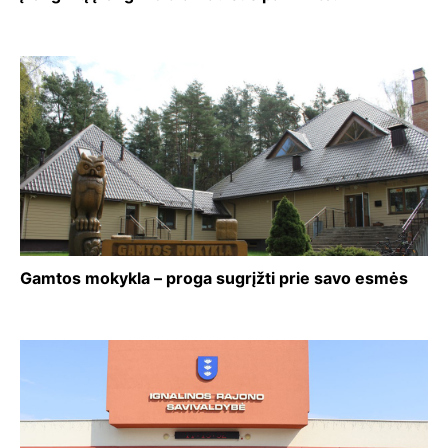
Gamtos mokykla – proga sugrįžti prie savo esmės