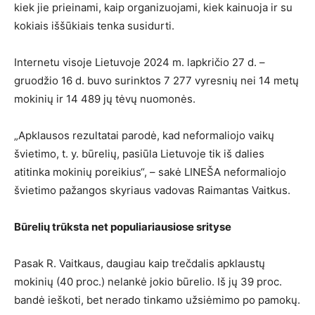
kiek jie prieinami, kaip organizuojami, kiek kainuoja ir su
kokiais iššūkiais tenka susidurti.
Internetu visoje Lietuvoje 2024 m. lapkričio 27 d. –
gruodžio 16 d. buvo surinktos 7 277 vyresnių nei 14 metų
mokinių ir 14 489 jų tėvų nuomonės.
„Apklausos rezultatai parodė, kad neformaliojo vaikų
švietimo, t. y. būrelių, pasiūla Lietuvoje tik iš dalies
atitinka mokinių poreikius“, – sakė LINEŠA neformaliojo
švietimo pažangos skyriaus vadovas Raimantas Vaitkus.
Būrelių trūksta net populiariausiose srityse
Pasak R. Vaitkaus, daugiau kaip trečdalis apklaustų
mokinių (40 proc.) nelankė jokio būrelio. Iš jų 39 proc.
bandė ieškoti, bet nerado tinkamo užsiėmimo po pamokų.