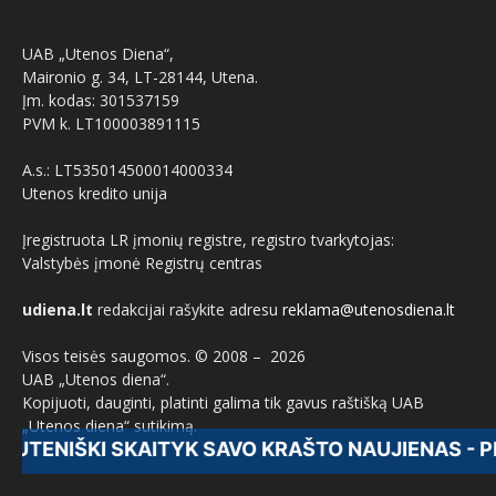
UAB „Utenos Diena“,
Maironio g. 34, LT-28144, Utena.
Įm. kodas: 301537159
PVM k. LT100003891115
A.s.: LT535014500014000334
Utenos kredito unija
Įregistruota LR įmonių registre, registro tvarkytojas:
Valstybės įmonė Registrų centras
udiena.lt
redakcijai rašykite adresu
reklama@utenosdiena.lt
Visos teisės saugomos. © 2008 –
2026
UAB „Utenos diena“.
Kopijuoti, dauginti, platinti galima tik gavus raštišką UAB
„Utenos diena“ sutikimą.
KI SKAITYK SAVO KRAŠTO NAUJIENAS - PRENUME