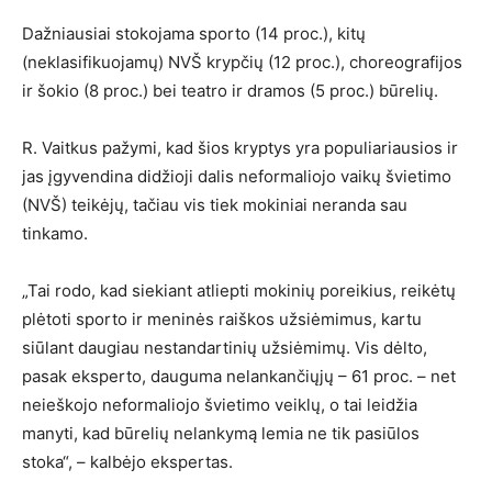
Dažniausiai stokojama sporto (14 proc.), kitų
(neklasifikuojamų) NVŠ krypčių (12 proc.), choreografijos
ir šokio (8 proc.) bei teatro ir dramos (5 proc.) būrelių.
R. Vaitkus pažymi, kad šios kryptys yra populiariausios ir
jas įgyvendina didžioji dalis neformaliojo vaikų švietimo
(NVŠ) teikėjų, tačiau vis tiek mokiniai neranda sau
tinkamo.
„Tai rodo, kad siekiant atliepti mokinių poreikius, reikėtų
plėtoti sporto ir meninės raiškos užsiėmimus, kartu
siūlant daugiau nestandartinių užsiėmimų. Vis dėlto,
pasak eksperto, dauguma nelankančiųjų – 61 proc. – net
neieškojo neformaliojo švietimo veiklų, o tai leidžia
manyti, kad būrelių nelankymą lemia ne tik pasiūlos
stoka“, – kalbėjo ekspertas.