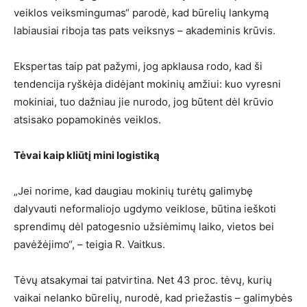
veiklos veiksmingumas“ parodė, kad būrelių lankymą
labiausiai riboja tas pats veiksnys – akademinis krūvis.
Ekspertas taip pat pažymi, jog apklausa rodo, kad ši
tendencija ryškėja didėjant mokinių amžiui: kuo vyresni
mokiniai, tuo dažniau jie nurodo, jog būtent dėl krūvio
atsisako popamokinės veiklos.
Tėvai kaip kliūtį mini logistiką
„Jei norime, kad daugiau mokinių turėtų galimybę
dalyvauti neformaliojo ugdymo veiklose, būtina ieškoti
sprendimų dėl patogesnio užsiėmimų laiko, vietos bei
pavėžėjimo“, – teigia R. Vaitkus.
Tėvų atsakymai tai patvirtina. Net 43 proc. tėvų, kurių
vaikai nelanko būrelių, nurodė, kad priežastis – galimybės