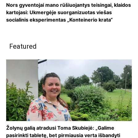
Nors gyventojai mano rūšiuojantys teisingai, klaidos
kartojasi: Ukmergėje suorganizuotas viešas
socialinis eksperimentas „Konteinerio krata“
Featured
Žolynų galią atradusi Toma Skubiejė: „Galime
pasirinkti tabletę, bet pirmiausia verta išbandyti