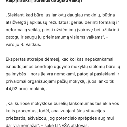
Kaip įtraukti į būrelius daugiau vaikų?
„Siekiant, kad būrelius lankytų daugiau mokinių, būtina
atsižvelgti į apklausų rezultatus: geriau derinti formalią ir
neformalią veiklą, plėsti užsiėmimų įvairovę bei užtikrinti
patogų ir saugų jų prieinamumą visiems vaikams“, –
vardijo R. Vaitkus.
Ekspertas atkreipė dėmesį, kad kol kas nepakankamai
išnaudojamos bendrojo ugdymo mokyklų siūlomų būrelių
galimybės – nors jie yra nemokami, patogiai pasiekiami ir
privalomai organizuojami pačių mokyklų, juos lanko tik
44,92 proc. mokinių.
„Kai kuriose mokyklose būrelių lankomumas tesiekia vos
kelis procentus, todėl, analizuojant šios situacijos
priežastis, akivaizdu, jog potencialo aprėpties augimui
dar yra nemažai“, – sakė LINEŠA atstovas.