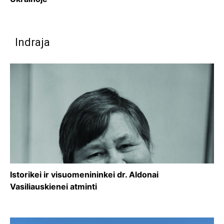
Indraja
Istorikei ir visuomenininkei dr. Aldonai
Vasiliauskienei atminti