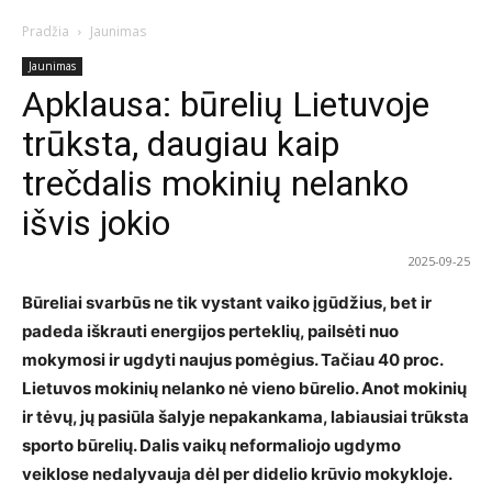
Pradžia
Jaunimas
Jaunimas
Apklausa: būrelių Lietuvoje
trūksta, daugiau kaip
trečdalis mokinių nelanko
išvis jokio
2025-09-25
Būreliai svarbūs ne tik vystant vaiko įgūdžius, bet ir
padeda iškrauti energijos perteklių, pailsėti nuo
mokymosi ir ugdyti naujus pomėgius. Tačiau 40 proc.
Lietuvos mokinių nelanko nė vieno būrelio. Anot mokinių
ir tėvų, jų pasiūla šalyje nepakankama, labiausiai trūksta
sporto būrelių. Dalis vaikų neformaliojo ugdymo
veiklose nedalyvauja dėl per didelio krūvio mokykloje.