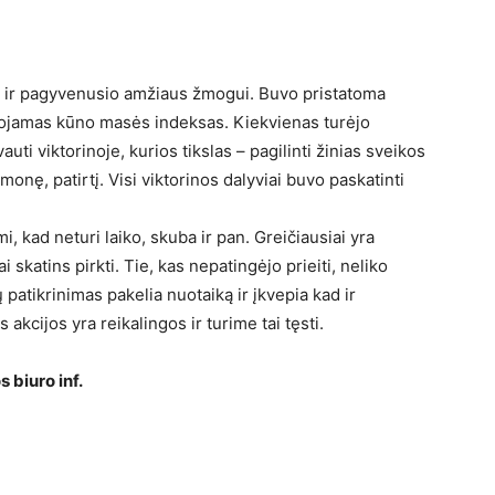
m, ir pagyvenusio amžiaus žmogui. Buvo pristatoma
uojamas kūno masės indeksas. Kiekvienas turėjo
ti viktorinoje, kurios tikslas – pagilinti žinias sveikos
onę, patirtį. Visi viktorinos dalyviai buvo paskatinti
, kad neturi laiko, skuba ir pan. Greičiausiai yra
 skatins pirkti. Tie, kas nepatingėjo prieiti, neliko
patikrinimas pakelia nuotaiką ir įkvepia kad ir
kcijos yra reikalingos ir turime tai tęsti.
 biuro inf.