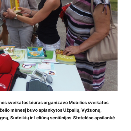
ės sveikatos biuras organizavo Mobilios sveikatos
irželio mėnesį buvo aplankytos Užpalių, Vyžuonų,
gnų, Sudeikių ir Leliūnų seniūnijos. Stotelėse apsilankė