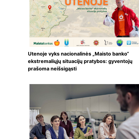
Utenoje vyks nacionalinės „Maisto banko“
ekstremaliųjų situacijų pratybos: gyventojų
prašoma neišsigąsti