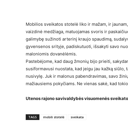
Mobilios sveikatos stotelė liko ir mažam, ir jauna
vaizdinė medžiaga, matuojamas svoris ir paskaiči
galimybę sužinoti arterinį kraujo spaudimą, sudalyvau
gyvensenos srityje, padiskutuoti, išsakyti savo nuom
maloniomis dovanėlėmis.
Pastebėjome, kad daug žmonių bijo prieiti, sakydami
susiformavusi nuostata, kad jeigu jau kažką siūlo, tai
nusivylę. Juk ir malonus pabendravimas, savo žinių 
mažiausiems pokyčiams. Ne vienas sakė, kad tokios a
Utenos rajono savivaldybės visuomenės sveikatos
TAGS
mobili stotelė
sveikata