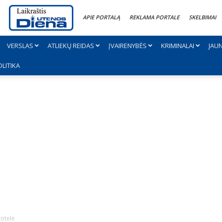
APIE PORTALĄ
REKLAMA PORTALE
SKELBIMAI
VERSLAS
ATLIEKŲ REIDAS
ĮVAIRENYBĖS
KRIMINALAI
JAU
OLITIKA
totelė