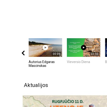
00:09
01:50
Autorius Edgaras
Vieversio Diena
B
Mascinskas
Aktualijos