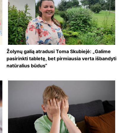
Žolynų galią atradusi Toma Skubiejė: „Galime
pasirinkti tabletę, bet pirmiausia verta išbandyti
natūralius būdus“