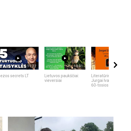
11:22
10:01
04:30
ezos secrets LT
Lietuvos paukščiai:
Literatūrinė paroda:
vieversiai
Jurgai Ivanauskaitei 
60-tosios gimimo...