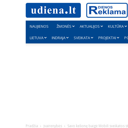
NAUJIENOS
ŽMONĖS
AKTUALIJOS
KULTŪRA
LIETUVA
INDRAJA
SVEIKATA
PROJEKTAI
P
Pradžia
Įvairenybės
Savo kelionę baigė Mobili sveikatos s