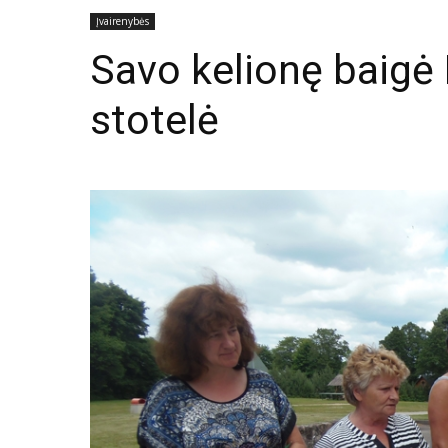
Įvairenybės
Savo kelionę baigė 
stotelė