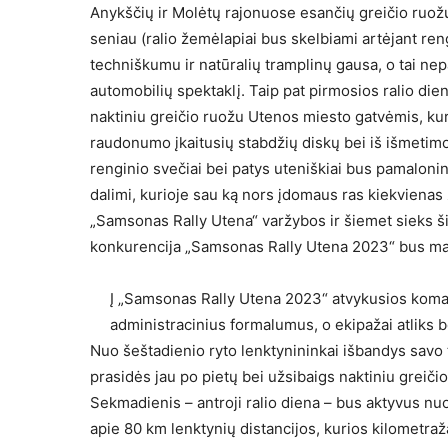
Anykščių ir Molėtų rajonuose esančių greičio ruožų
seniau (ralio žemėlapiai bus skelbiami artėjant reng
techniškumu ir natūralių tramplinų gausa, o tai nep
automobilių spektaklį. Taip pat pirmosios ralio die
naktiniu greičio ruožu Utenos miesto gatvėmis, kuria
raudonumo įkaitusių stabdžių diskų bei iš išmetim
renginio svečiai bei patys uteniškiai bus pamalonint
dalimi, kurioje sau ką nors įdomaus ras kiekvienas
„Samsonas Rally Utena“ varžybos ir šiemet sieks šio
konkurencija „Samsonas Rally Utena 2023“ bus ma
Į „Samsonas Rally Utena 2023“ atvykusios koma
administracinius formalumus, o ekipažai atliks b
Nuo šeštadienio ryto lenktynininkai išbandys savo 
prasidės jau po pietų bei užsibaigs naktiniu greiči
Sekmadienis – antroji ralio diena – bus aktyvus nuo
apie 80 km lenktynių distancijos, kurios kilometraž