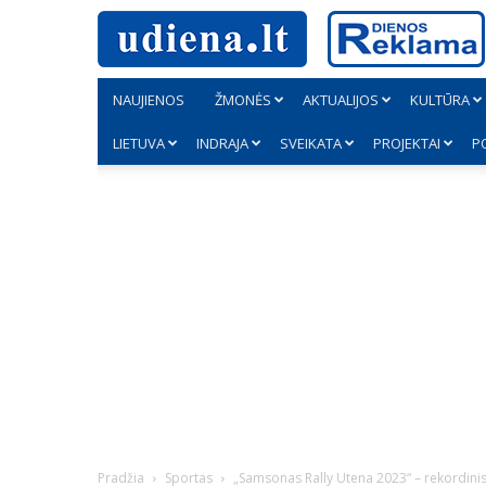
NAUJIENOS
ŽMONĖS
AKTUALIJOS
KULTŪRA
LIETUVA
INDRAJA
SVEIKATA
PROJEKTAI
P
Pradžia
Sportas
„Samsonas Rally Utena 2023“ – rekordinis