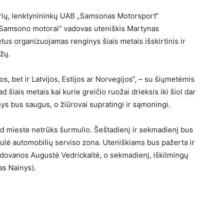
rių, lenktynininkų UAB „Samsonas Motorsport“
 „Samsono motorai“ vadovas uteniškis Martynas
us organizuojamas renginys šiais metais išskirtinis ir
ažų.
os, bet ir Latvijos, Estijos ar Norvegijos“, – su šiųmetėmis
šiais metais kai kurie greičio ruožai drieksis iki šiol dar
nys bus saugus, o žiūrovai supratingi ir sąmoningi.
tad mieste netrūks šurmulio. Šeštadienį ir sekmadienį bus
iulė automobilių serviso zona. Uteniškiams bus pažerta ir
dovanos Augustė Vedrickaitė, o sekmadienį, iškilmingų
as Nainys).