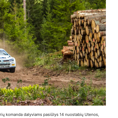
rių komanda dalyviams pasiūlys 14 nuostabių Utenos,