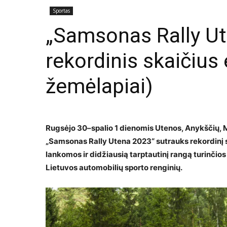
Sportas
„Samsonas Rally U
rekordinis skaičius
žemėlapiai)
Rugsėjo 30–spalio 1 dienomis Utenos, Anykščių, Mo
„Samsonas Rally Utena 2023“ sutrauks rekordinį skai
lankomos ir didžiausią tarptautinį rangą turinčio
Lietuvos automobilių sporto renginių.