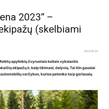
tena 2023“ –
 ekipažų (skelbiami
2023-09-26
lėtų apylinkių žvyruotais keliais vyksiantis
čių ekipažų ir, kaip tikimasi, dalyvių. Tai itin gausiai
s automobilių varžybos, kurios patenka tarp geriausių