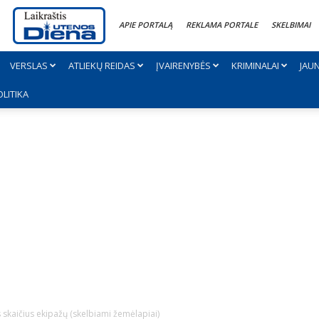
APIE PORTALĄ
REKLAMA PORTALE
SKELBIMAI
VERSLAS
ATLIEKŲ REIDAS
ĮVAIRENYBĖS
KRIMINALAI
JAU
OLITIKA
 skaičius ekipažų (skelbiami žemėlapiai)