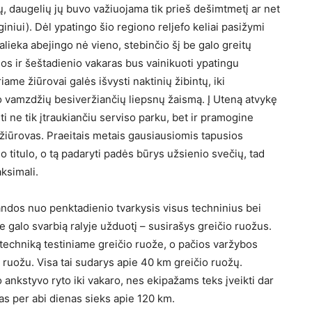
, daugelių jų buvo važiuojama tik prieš dešimtmetį ar net
iniui). Dėl ypatingo šio regiono reljefo keliai pasižymi
alieka abejingo nė vieno, stebinčio šį be galo greitų
nos ir šeštadienio vakaras bus vainikuoti ypatingu
me žiūrovai galės išvysti naktinių žibintų, iki
o vamzdžių besiveržiančių liepsnų žaismą. Į Uteną atvykę
i ne tik įtraukiančiu serviso parku, bet ir pramogine
 žiūrovas. Praeitais metais gausiausiomis tapusios
 titulo, o tą padaryti padės būrys užsienio svečių, tad
ksimali.
ndos nuo penktadienio tvarkysis visus techninius bei
e galo svarbią ralyje užduotį – susirašys greičio ruožus.
techniką testiniame greičio ruože, o pačios varžybos
o ruožu. Visa tai sudarys apie 40 km greičio ruožų.
 ankstyvo ryto iki vakaro, nes ekipažams teks įveikti dar
as per abi dienas sieks apie 120 km.