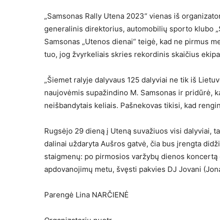
„Samsonas Rally Utena 2023“ vienas iš organizato
generalinis direktorius, automobilių sporto klubo
Samsonas „Utenos dienai“ teigė, kad ne pirmus met
tuo, jog žvyrkeliais skries rekordinis skaičius ekip
„Šiemet ralyje dalyvaus 125 dalyviai ne tik iš Lietuv
naujovėmis supažindino M. Samsonas ir pridūrė, kad 
neišbandytais keliais. Pašnekovas tikisi, kad rengi
Rugsėjo 29 dieną į Uteną suvažiuos visi dalyviai, 
dalinai uždaryta Aušros gatvė, čia bus įrengta didž
staigmenų: po pirmosios varžybų dienos koncertą 
apdovanojimų metu, švęsti pakvies DJ Jovani (Jon
Parengė Lina NARČIENĖ