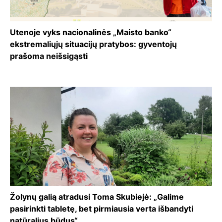
Utenoje vyks nacionalinės „Maisto banko“
ekstremaliųjų situacijų pratybos: gyventojų
prašoma neišsigąsti
Žolynų galią atradusi Toma Skubiejė: „Galime
pasirinkti tabletę, bet pirmiausia verta išbandyti
natūralius būdus“