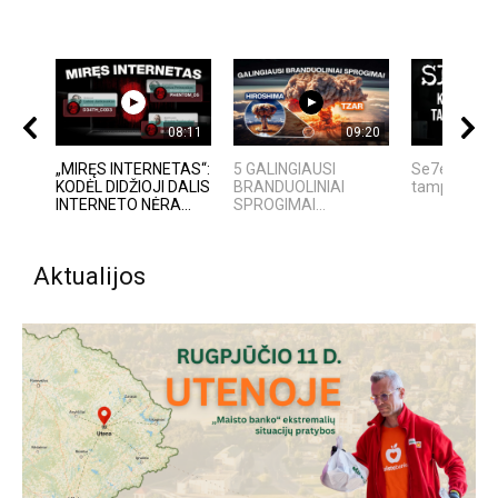
08:11
09:20
„MIRĘS INTERNETAS“:
5 GALINGIAUSI
Se7en – kai
KODĖL DIDŽIOJI DALIS
BRANDUOLINIAI
tampa meno 
INTERNETO NĖRA...
SPROGIMAI...
Aktualijos