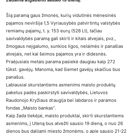
Šią paramą gaus žmonės, kurių vidutinės mėnesinės
pajamos neviršija 1,5 Vyriausybės patvirtintų valstybės
remiamų pajamų, t. y. 153 eurų (528 Lt), tačiau
savivaldybės paramą gali skirti ir kitais atvejais, pvz.,
žmogaus neįgalumo, sunkios ligos, nelaimės ir panašias
atvejais, net kai šeimos pajamos yra ir didesnės.
Praėjusiais metais parama pasiekė daugiau kaip 272
tūkst. gavėjų. Manoma, kad šiemet gavėjų skaičius bus
panašus.
Labiausiai skurstantiems asmenims maisto produktų
paketus padės paskirstyti savivaldybės, Lietuvos
Raudonojo Kryžiaus draugija bei labdaros ir paramos
fondas „Maisto bankas”.
Kaip žada tiekėjai, maisto produktai, skirti skurstantiems
asmenims, į Uteną bus atvežti sausio 19 dieną, o nuo 26
dienos bus dalijami miesto žmonėms, o apie sausio 21-22