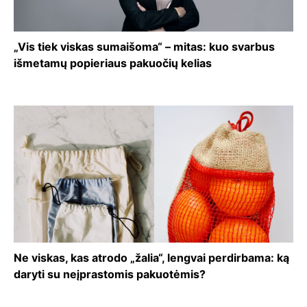
„Vis tiek viskas sumaišoma“ – mitas: kuo svarbus
išmetamų popieriaus pakuočių kelias
Ne viskas, kas atrodo „žalia“, lengvai perdirbama: ką
daryti su neįprastomis pakuotėmis?