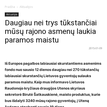
Pradžia
Aktualijos
Aktualijos
Daugiau nei trys tūkstančiai
mūsų rajono asmenų laukia
paramos maistu
2015-01-09
Iš Europos pagalbos labiausiai skurstantiems asmenims
fondo nuo sausio 12 dienos daugiau nei 270 tūkstančių
labiausiai skurstančių Lietuvos gyventojų sulauks
paramos maistu. Kaip mus informavo Lietuvos
Raudonojo kryžiaus draugijos Utenos skyriaus
sekretorė Birutė Šatkauskienė, maisto produktus, kurie
bus išdalyti 3240 mūsų rajono gyventojų, į Uteną
žadama atgabenti sausio 19 dieną.