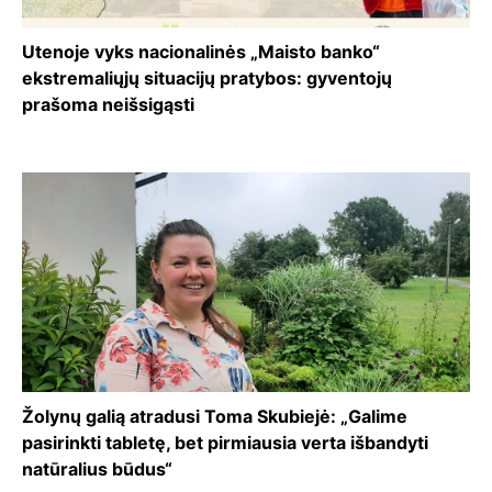
Utenoje vyks nacionalinės „Maisto banko“
ekstremaliųjų situacijų pratybos: gyventojų
prašoma neišsigąsti
Žolynų galią atradusi Toma Skubiejė: „Galime
pasirinkti tabletę, bet pirmiausia verta išbandyti
natūralius būdus“