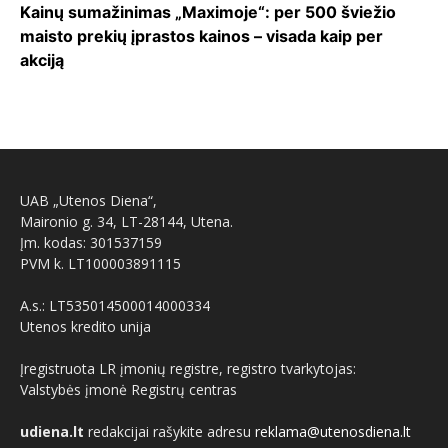
Kainų sumažinimas „Maximoje“: per 500 šviežio
maisto prekių įprastos kainos – visada kaip per
akciją
UAB „Utenos Diena“,
Maironio g. 34, LT-28144, Utena.
Įm. kodas: 301537159
PVM k. LT100003891115
A.s.: LT535014500014000334
Utenos kredito unija
Įregistruota LR įmonių registre, registro tvarkytojas:
Valstybės įmonė Registrų centras
udiena.lt
redakcijai rašykite adresu
reklama@utenosdiena.lt