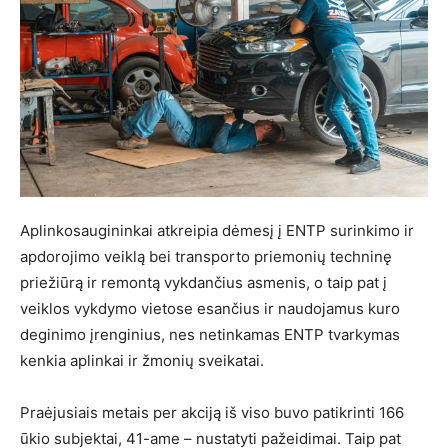
Aplinkosaugininkai atkreipia dėmesį į ENTP surinkimo ir
apdorojimo veiklą bei transporto priemonių techninę
priežiūrą ir remontą vykdančius asmenis, o taip pat į
veiklos vykdymo vietose esančius ir naudojamus kuro
deginimo įrenginius, nes netinkamas ENTP tvarkymas
kenkia aplinkai ir žmonių sveikatai.
Praėjusiais metais per akciją iš viso buvo patikrinti 166
ūkio subjektai, 41-ame – nustatyti pažeidimai. Taip pat