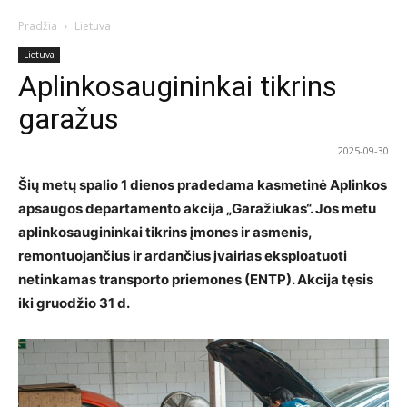
Pradžia
Lietuva
Lietuva
Aplinkosaugininkai tikrins
garažus
2025-09-30
Šių metų spalio 1 dienos pradedama kasmetinė Aplinkos
apsaugos departamento akcija „Garažiukas“. Jos metu
aplinkosaugininkai tikrins įmones ir asmenis,
remontuojančius ir ardančius įvairias eksploatuoti
netinkamas transporto priemones (ENTP). Akcija tęsis
iki gruodžio 31 d.