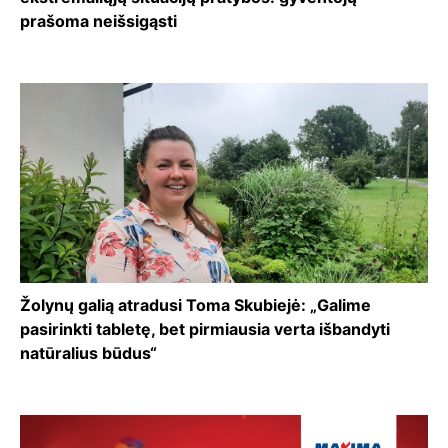
prašoma neišsigąsti
Žolynų galią atradusi Toma Skubiejė: „Galime
pasirinkti tabletę, bet pirmiausia verta išbandyti
natūralius būdus“