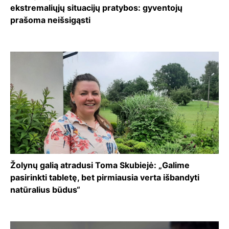
ekstremaliųjų situacijų pratybos: gyventojų
prašoma neišsigąsti
Žolynų galią atradusi Toma Skubiejė: „Galime
pasirinkti tabletę, bet pirmiausia verta išbandyti
natūralius būdus“