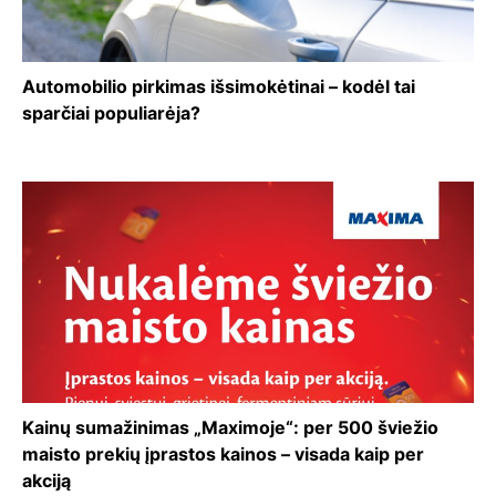
Automobilio pirkimas išsimokėtinai – kodėl tai
sparčiai populiarėja?
Kainų sumažinimas „Maximoje“: per 500 šviežio
maisto prekių įprastos kainos – visada kaip per
akciją