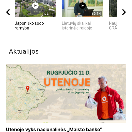
02:44
36:14
Japoniško sodo
Lietuvių skalikai
Naujoji Vilnia
ramybė
istorinėje raidoje
GRAŽIOJI L
Aktualijos
Utenoje vyks nacionalinės „Maisto banko“