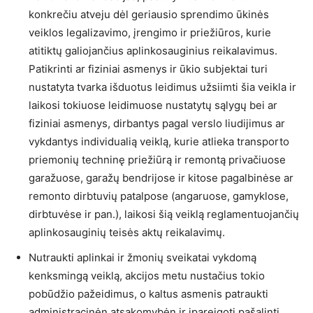
konkrečiu atveju dėl geriausio sprendimo ūkinės
veiklos legalizavimo, įrengimo ir priežiūros, kurie
atitiktų galiojančius aplinkosauginius reikalavimus.
Patikrinti ar fiziniai asmenys ir ūkio subjektai turi
nustatyta tvarka išduotus leidimus užsiimti šia veikla ir
laikosi tokiuose leidimuose nustatytų sąlygų bei ar
fiziniai asmenys, dirbantys pagal verslo liudijimus ar
vykdantys individualią veiklą, kurie atlieka transporto
priemonių techninę priežiūrą ir remontą privačiuose
garažuose, garažų bendrijose ir kitose pagalbinėse ar
remonto dirbtuvių patalpose (angaruose, gamyklose,
dirbtuvėse ir pan.), laikosi šią veiklą reglamentuojančių
aplinkosauginių teisės aktų reikalavimų.
Nutraukti aplinkai ir žmonių sveikatai vykdomą
kenksmingą veiklą, akcijos metu nustačius tokio
pobūdžio pažeidimus, o kaltus asmenis patraukti
administracinėn atsakomybėn ir įpareigoti pašalinti