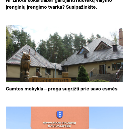
Ar žinote kokia dabar galiojanti nuotekų valymo
įrenginių įrengimo tvarka? Susipažinkite.
Gamtos mokykla – proga sugrįžti prie savo esmės