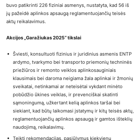
buvo patikrinti 226 fiziniai asmenys, nustatyta, kad 56 iš
jų pažeidė aplinkos apsaugą reglamentuojančių teisės
aktų reikalavimus.
Akcijos „Garažiukas 2025“ tikslai
Šviesti, konsultuoti fizinius ir juridinius asmenis ENTP
ardymo, tvarkymo bei transporto priemonių techninės
priežiūros ir remonto veiklos aplinkosauginiais
klausimais bei daroma neigiama žala aplinkai ir žmonių
sveikatai, netinkamai ar neteisėtai vykdant minėto
pobūdžio ūkines veiklas, ir prevenciškai skatinti
sąmoningumą, užkertant kelią aplinkos taršai bei
siekiant, kad būtų laikomasi įstatymų ir kitų teisės aktų,
reglamentuojančių aplinkos apsaugą ir gamtos išteklių
naudojimą, reikalavimų.
Teikti rekomendacijas, pasiūlymus kiekvienu