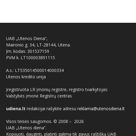
UAB „Utenos Diena“,
Maironio g. 34, LT-28144, Utena.
Įm. kodas: 301537159
PVM k. LT100003891115
A.s.: LT535014500014000334
Utenos kredito unija
Įregistruota LR įmonių registre, registro tvarkytojas:
Valstybės įmonė Registrų centras
udiena.lt
redakcijai rašykite adresu
reklama@utenosdiena.lt
Visos teisės saugomos. © 2008 –
2026
UAB „Utenos diena“.
Kopijuoti, dauginti, platinti galima tik gavus raštišką UAB