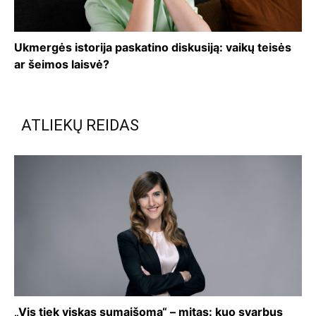
Ukmergės istorija paskatino diskusiją: vaikų teisės
ar šeimos laisvė?
ATLIEKŲ REIDAS
„Vis tiek viskas sumaišoma“ – mitas: kuo svarbus