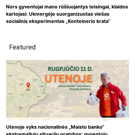
Nors gyventojai mano rūšiuojantys teisingai, klaidos
kartojasi: Ukmergėje suorganizuotas viešas
socialinis eksperimentas „Konteinerio krata“
Featured
Utenoje vyks nacionalinės „Maisto banko“
ekstremaliųjų situacijų pratybos: gyventojų