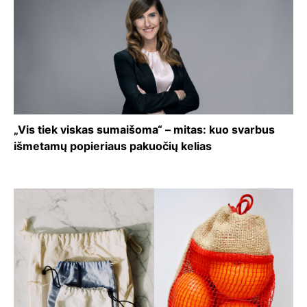
„Vis tiek viskas sumaišoma“ – mitas: kuo svarbus
išmetamų popieriaus pakuočių kelias