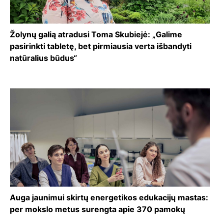
Žolynų galią atradusi Toma Skubiejė: „Galime
pasirinkti tabletę, bet pirmiausia verta išbandyti
natūralius būdus“
Auga jaunimui skirtų energetikos edukacijų mastas:
per mokslo metus surengta apie 370 pamokų