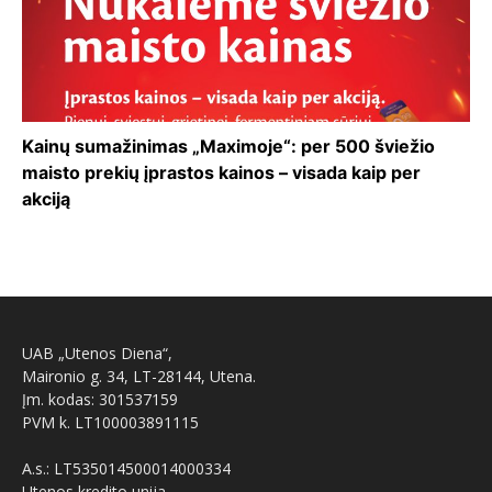
Kainų sumažinimas „Maximoje“: per 500 šviežio
maisto prekių įprastos kainos – visada kaip per
akciją
UAB „Utenos Diena“,
Maironio g. 34, LT-28144, Utena.
Įm. kodas: 301537159
PVM k. LT100003891115
A.s.: LT535014500014000334
Utenos kredito unija