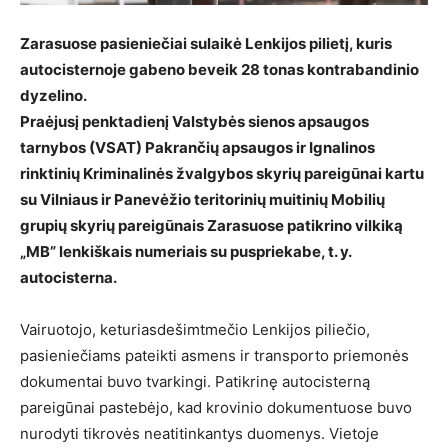
Zarasuose pasieniečiai sulaikė Lenkijos pilietį, kuris
autocisternoje gabeno beveik 28 tonas kontrabandinio
dyzelino.
Praėjusį penktadienį Valstybės sienos apsaugos
tarnybos (VSAT) Pakrančių apsaugos ir Ignalinos
rinktinių Kriminalinės žvalgybos skyrių pareigūnai kartu
su Vilniaus ir Panevėžio teritorinių muitinių Mobilių
grupių skyrių pareigūnais Zarasuose patikrino vilkiką
„MB” lenkiškais numeriais su puspriekabe, t. y.
autocisterna.
Vairuotojo, keturiasdešimtmečio Lenkijos piliečio,
pasieniečiams pateikti asmens ir transporto priemonės
dokumentai buvo tvarkingi. Patikrinę autocisterną
pareigūnai pastebėjo, kad krovinio dokumentuose buvo
nurodyti tikrovės neatitinkantys duomenys. Vietoje