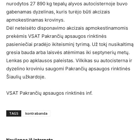
nurodytos 27 890 kg tepalų alyvos autocisternoje buvo
gabenamas dyzelinas, kuris turėjo būti akcizais
apmokestinamas krovinys.
Dėl neteisėto disponavimo akcizais apmokestinamomis
prekėmis VSAT Pakrančių apsaugos rinktinės
pasieniečiai pradėjo ikiteisminį tyrimą. Už tokį nusikaltimą
gresia bauda arba laisvės atėmimas iki septynerių metų.
Lenkas po apklausos paleistas. Vilkikas su autocisterna ir
dyzelino kroviniu saugomi Pakrančių apsaugos rinktinės
Šiaulių užkardoje.
VSAT Pakrančių apsaugos rinktinės inf.
TAGS
kontrabanda
Naujienos iš interneto