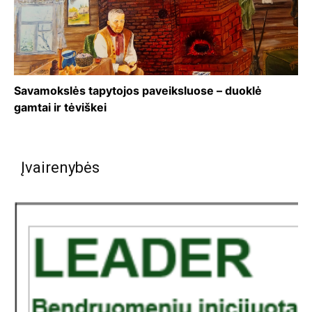
Savamokslės tapytojos paveiksluose – duoklė
gamtai ir tėviškei
Įvairenybės