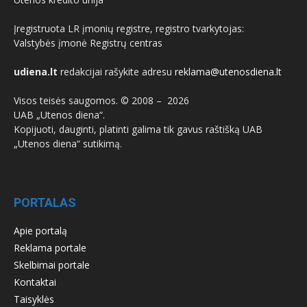
Įregistruota LR įmonių registre, registro tvarkytojas:
Valstybės įmonė Registrų centras
udiena.lt
redakcijai rašykite adresu
reklama@utenosdiena.lt
Visos teisės saugomos. © 2008 –
2026
UAB „Utenos diena“.
Kopijuoti, dauginti, platinti galima tik gavus raštišką UAB
„Utenos diena“ sutikimą.
PORTALAS
Apie portalą
Reklama portale
Skelbimai portale
Kontaktai
Taisyklės