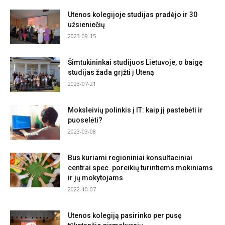
Utenos kolegijoje studijas pradėjo ir 30
užsieniečių
2023-09-15
Šimtukininkai studijuos Lietuvoje, o baigę
studijas žada grįžti į Uteną
2023-07-21
Moksleivių polinkis į IT: kaip jį pastebėti ir
puoselėti?
2023-03-08
Bus kuriami regioniniai konsultaciniai
centrai spec. poreikių turintiems mokiniams
ir jų mokytojams
2022-10-07
Utenos kolegiją pasirinko per pusę