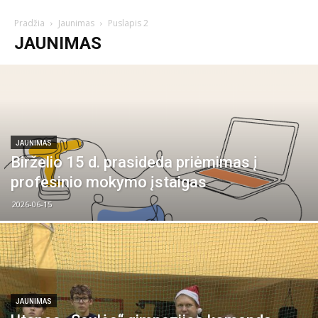
Pradžia
Jaunimas
Puslapis 2
JAUNIMAS
JAUNIMAS
Birželio 15 d. prasideda priėmimas į
profesinio mokymo įstaigas
2026-06-15
JAUNIMAS