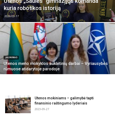
Utenos „Saulės“ gimnazijos komanda
kuria robotikos istoriją
2026-03-17
JAUNIMAS
Utenos meno mokyklos auklėtinių darbai – Vyriausybės
rūmuose atidarytoje parodoje
Utenos mokiniams – galimybė tapti
finansinio raštingumo lyderiais
2023-09-27