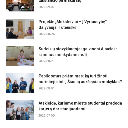
tūkstančio pirmakursių
2022-09-02
Projekte „Moksleiviai – į Vyriausybę“
dalyvauja ir uteniškė
2022-08-24
Sudeikių stovyklautojai gaivinosi Alauše ir
raminosi minkydami molį
2022-08-23
Papildomas priėmimas: ką turi žinoti
norintieji stoti į Šiaulių aukštąsias mokyklas?
2022-08-01
Atskleidė, kuriame mieste studentai pradeda
karjerą dar studijuodami
2022-07-05