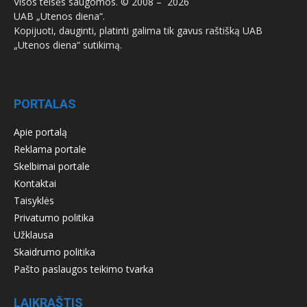
Visos teisės saugomos. © 2008 –
2026
UAB „Utenos diena“.
Kopijuoti, dauginti, platinti galima tik gavus raštišką UAB
„Utenos diena“ sutikimą.
PORTALAS
Apie portalą
Reklama portale
Skelbimai portale
Kontaktai
Taisyklės
Privatumo politika
Užklausa
Skaidrumo politika
Pašto paslaugos teikimo tvarka
LAIKRAŠTIS