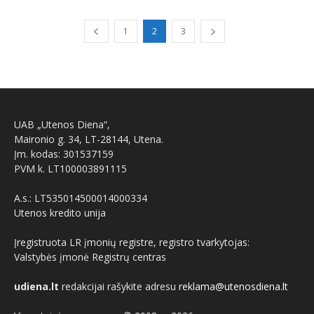
1
2
3
UAB „Utenos Diena“,
Maironio g. 34, LT-28144, Utena.
Įm. kodas: 301537159
PVM k. LT100003891115
A.s.: LT535014500014000334
Utenos kredito unija
Įregistruota LR įmonių registre, registro tvarkytojas:
Valstybės įmonė Registrų centras
udiena.lt
redakcijai rašykite adresu
reklama@utenosdiena.lt