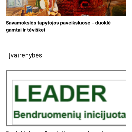
Savamokslės tapytojos paveiksluose – duoklė
gamtai ir tėviškei
Įvairenybės