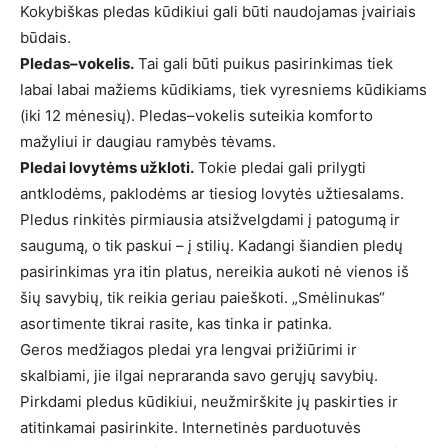
Kokybiškas pledas kūdikiui gali būti naudojamas įvairiais
būdais.
Pledas–vokelis.
Tai gali būti puikus pasirinkimas tiek
labai labai mažiems kūdikiams, tiek vyresniems kūdikiams
(iki 12 mėnesių). Pledas–vokelis suteikia komforto
mažyliui ir daugiau ramybės tėvams.
Pledai lovytėms užkloti.
Tokie pledai gali prilygti
antklodėms, paklodėms ar tiesiog lovytės užtiesalams.
Pledus rinkitės pirmiausia atsižvelgdami į patogumą ir
saugumą, o tik paskui – į stilių. Kadangi šiandien pledų
pasirinkimas yra itin platus, nereikia aukoti nė vienos iš
šių savybių, tik reikia geriau paieškoti. „Smėlinukas“
asortimente tikrai rasite, kas tinka ir patinka.
Geros medžiagos pledai yra lengvai prižiūrimi ir
skalbiami, jie ilgai nepraranda savo gerųjų savybių.
Pirkdami pledus kūdikiui, neužmirškite jų paskirties ir
atitinkamai pasirinkite. Internetinės parduotuvės