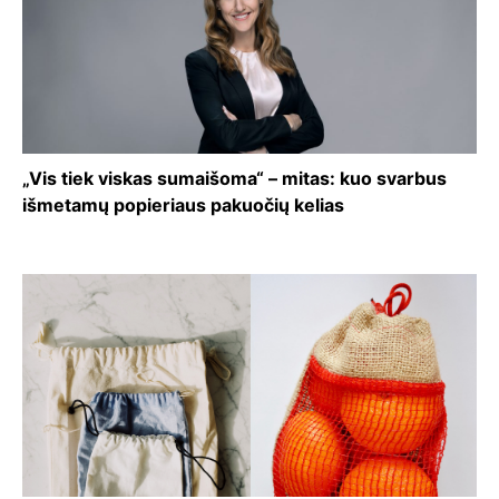
„Vis tiek viskas sumaišoma“ – mitas: kuo svarbus
išmetamų popieriaus pakuočių kelias