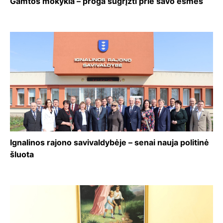
Gamtos mokykla – proga sugrįžti prie savo esmės
Ignalinos rajono savivaldybėje – senai nauja politinė
šluota