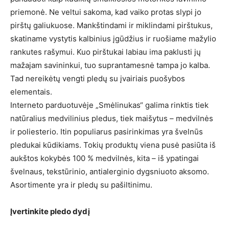
priemonė. Ne veltui sakoma, kad vaiko protas slypi jo
pirštų galiukuose. Mankštindami ir miklindami pirštukus,
skatiname vystytis kalbinius įgūdžius ir ruošiame mažylio
rankutes rašymui. Kuo pirštukai labiau ima paklusti jų
mažajam savininkui, tuo suprantamesnė tampa jo kalba.
Tad nereikėtų vengti pledų su įvairiais puošybos
elementais.
Interneto parduotuvėje „Smėlinukas“ galima rinktis tiek
natūralius medvilinius pledus, tiek maišytus – medvilnės
ir poliesterio. Itin populiarus pasirinkimas yra švelnūs
pledukai kūdikiams. Tokių produktų viena pusė pasiūta iš
aukštos kokybės 100 % medvilnės, kita – iš ypatingai
švelnaus, tekstūrinio, antialerginio dygsniuoto aksomo.
Asortimente yra ir pledų su pašiltinimu.
Įvertinkite pledo dydį