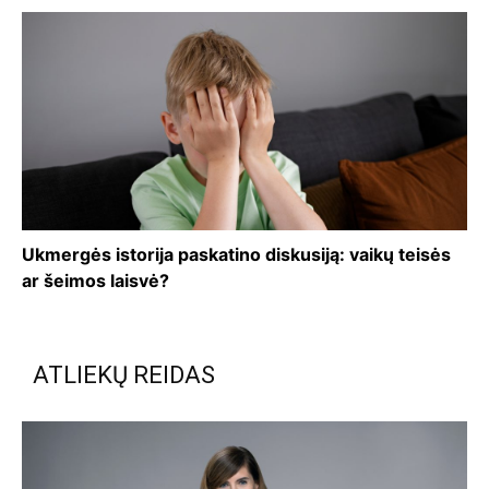
Ukmergės istorija paskatino diskusiją: vaikų teisės
ar šeimos laisvė?
ATLIEKŲ REIDAS