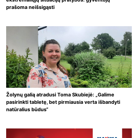
prašoma neišsigąsti
Žolynų galią atradusi Toma Skubiejė: „Galime
pasirinkti tabletę, bet pirmiausia verta išbandyti
natūralius būdus“