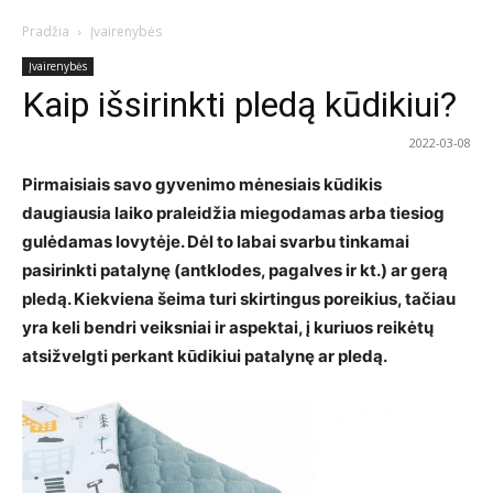
Pradžia
Įvairenybės
Įvairenybės
Kaip išsirinkti pledą kūdikiui?
2022-03-08
Pirmaisiais savo gyvenimo mėnesiais kūdikis
daugiausia laiko praleidžia miegodamas arba tiesiog
gulėdamas lovytėje. Dėl to labai svarbu tinkamai
pasirinkti patalynę (antklodes, pagalves ir kt.) ar gerą
pledą. Kiekviena šeima turi skirtingus poreikius, tačiau
yra keli bendri veiksniai ir aspektai, į kuriuos reikėtų
atsižvelgti perkant kūdikiui patalynę ar pledą.