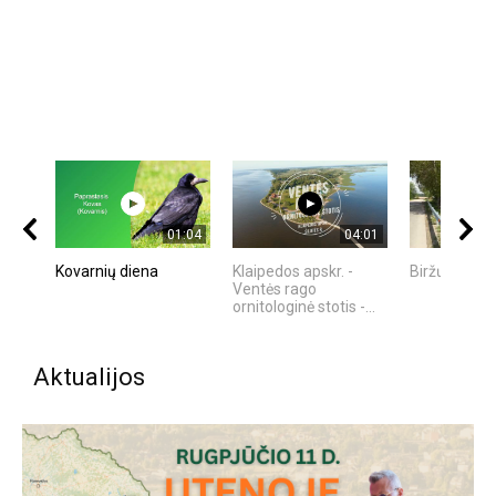
01:04
04:01
Kovarnių diena
Klaipedos apskr. -
Biržų Krašta
Ventės rago
ornitologinė stotis -...
Aktualijos