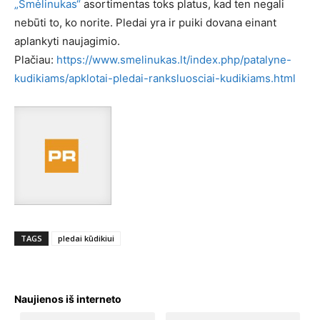
„Smėlinukas“
asortimentas toks platus, kad ten negali
nebūti to, ko norite. Pledai yra ir puiki dovana einant
aplankyti naujagimio.
Plačiau:
https://www.smelinukas.lt/index.php/patalyne-
kudikiams/apklotai-pledai-ranksluosciai-kudikiams.html
TAGS
pledai kūdikiui
Naujienos iš interneto