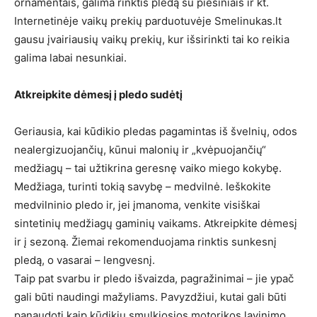
ornamentais, galima rinktis pledą su piešiniais ir kt.
Internetinėje vaikų prekių parduotuvėje Smelinukas.lt
gausu įvairiausių vaikų prekių, kur išsirinkti tai ko reikia
galima labai nesunkiai.
Atkreipkite dėmesį į pledo sudėtį
Geriausia, kai kūdikio pledas pagamintas iš švelnių, odos
nealergizuojančių, kūnui malonių ir „kvėpuojančių“
medžiagų – tai užtikrina geresnę vaiko miego kokybę.
Medžiaga, turinti tokią savybę – medvilnė. Ieškokite
medvilninio pledo ir, jei įmanoma, venkite visiškai
sintetinių medžiagų gaminių vaikams. Atkreipkite dėmesį
ir į sezoną. Žiemai rekomenduojama rinktis sunkesnį
pledą, o vasarai – lengvesnį.
Taip pat svarbu ir pledo išvaizda, pagražinimai – jie ypač
gali būti naudingi mažyliams. Pavyzdžiui, kutai gali būti
panaudoti kaip kūdikių smulkiosios motorikos lavinimo