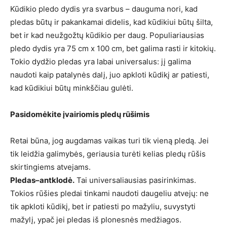
Kūdikio pledo dydis yra svarbus – dauguma nori, kad
pledas būtų ir pakankamai didelis, kad kūdikiui būtų šilta,
bet ir kad neužgožtų kūdikio per daug. Populiariausias
pledo dydis yra 75 cm x 100 cm, bet galima rasti ir kitokių.
Tokio dydžio pledas yra labai universalus: jį galima
naudoti kaip patalynės dalį, juo apkloti kūdikį ar patiesti,
kad kūdikiui būtų minkščiau gulėti.
Pasidomėkite įvairiomis pledų rūšimis
Retai būna, jog augdamas vaikas turi tik vieną pledą. Jei
tik leidžia galimybės, geriausia turėti kelias pledų rūšis
skirtingiems atvejams.
Pledas–antklodė.
Tai universaliausias pasirinkimas.
Tokios rūšies pledai tinkami naudoti daugeliu atvejų: ne
tik apkloti kūdikį, bet ir patiesti po mažyliu, suvystyti
mažylį, ypač jei pledas iš plonesnės medžiagos.