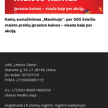
Kainų sumažinimas „Maximoje“: per 500 šviežio
maisto prekių įprastos kainos – visada kaip per
akciją
UAB „Utenos Diena“,
Maironio g. 34, LT-28144, Utena.
Įm. kodas: 301537159
PVM k. LT100003891115
A.s.: LT535014500014000334
Utenos kredito unija
Įregistruota LR įmonių registre, registro tvarkytojas: