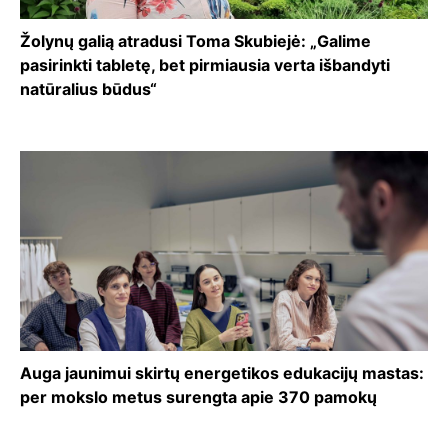
Žolynų galią atradusi Toma Skubiejė: „Galime
pasirinkti tabletę, bet pirmiausia verta išbandyti
natūralius būdus“
Auga jaunimui skirtų energetikos edukacijų mastas:
per mokslo metus surengta apie 370 pamokų