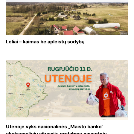
Lėliai – kaimas be apleistų sodybų
Utenoje vyks nacionalinės „Maisto banko“
ekstremaliųjų situacijų pratybos: gyventojų