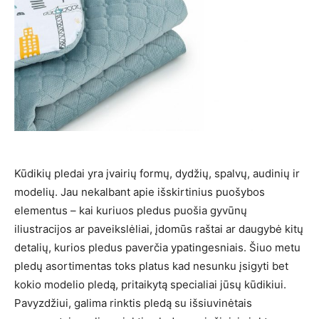
Kūdikių pledai yra įvairių formų, dydžių, spalvų, audinių ir
modelių. Jau nekalbant apie išskirtinius puošybos
elementus – kai kuriuos pledus puošia gyvūnų
iliustracijos ar paveikslėliai, įdomūs raštai ar daugybė kitų
detalių, kurios pledus paverčia ypatingesniais. Šiuo metu
pledų asortimentas toks platus kad nesunku įsigyti bet
kokio modelio pledą, pritaikytą specialiai jūsų kūdikiui.
Pavyzdžiui, galima rinktis pledą su išsiuvinėtais