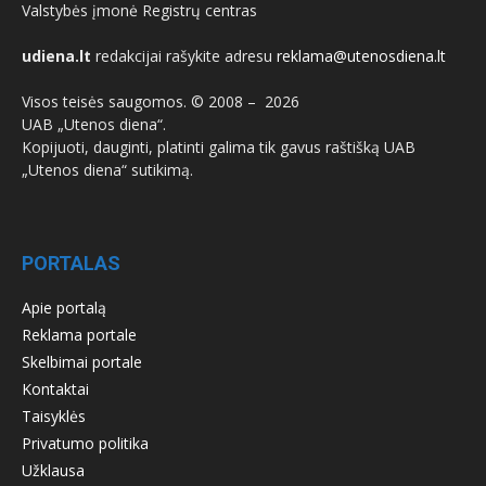
Valstybės įmonė Registrų centras
udiena.lt
redakcijai rašykite adresu
reklama@utenosdiena.lt
Visos teisės saugomos. © 2008 –
2026
UAB „Utenos diena“.
Kopijuoti, dauginti, platinti galima tik gavus raštišką UAB
„Utenos diena“ sutikimą.
PORTALAS
Apie portalą
Reklama portale
Skelbimai portale
Kontaktai
Taisyklės
Privatumo politika
Užklausa