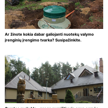
Ar žinote kokia dabar galiojanti nuotekų valymo
įrenginių įrengimo tvarka? Susipažinkite.