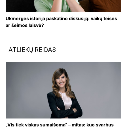
Ukmergės istorija paskatino diskusiją: vaikų teisės
ar šeimos laisvė?
ATLIEKŲ REIDAS
„Vis tiek viskas sumaišoma“ – mitas: kuo svarbus