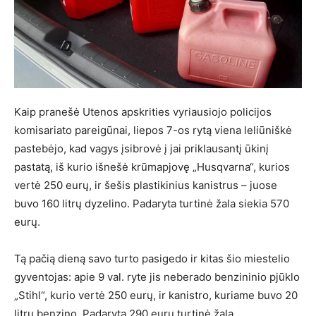
Kaip pranešė Utenos apskrities vyriausiojo policijos
komisariato pareigūnai, liepos 7-os rytą viena leliūniškė
pastebėjo, kad vagys įsibrovė į jai priklausantį ūkinį
pastatą, iš kurio išnešė krūmapjovę „Husqvarna“, kurios
vertė 250 eurų, ir šešis plastikinius kanistrus – juose
buvo 160 litrų dyzelino. Padaryta turtinė žala siekia 570
eurų.
Tą pačią dieną savo turto pasigedo ir kitas šio miestelio
gyventojas: apie 9 val. ryte jis neberado benzininio pjūklo
„Stihl“, kurio vertė 250 eurų, ir kanistro, kuriame buvo 20
litrų benzino. Padaryta 290 eurų turtinė žala.