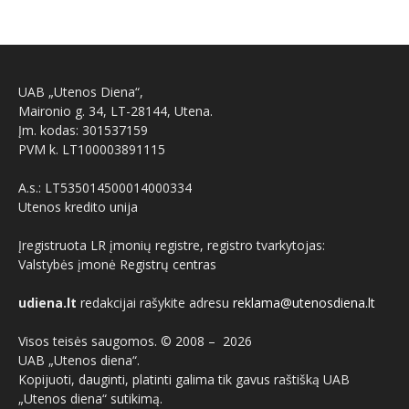
UAB „Utenos Diena“,
Maironio g. 34, LT-28144, Utena.
Įm. kodas: 301537159
PVM k. LT100003891115
A.s.: LT535014500014000334
Utenos kredito unija
Įregistruota LR įmonių registre, registro tvarkytojas:
Valstybės įmonė Registrų centras
udiena.lt
redakcijai rašykite adresu
reklama@utenosdiena.lt
Visos teisės saugomos. © 2008 –
2026
UAB „Utenos diena“.
Kopijuoti, dauginti, platinti galima tik gavus raštišką UAB
„Utenos diena“ sutikimą.