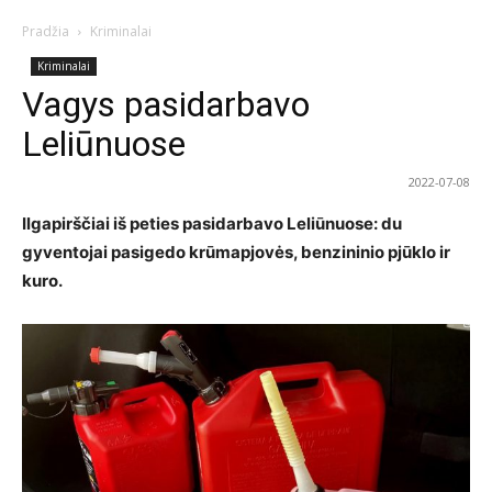
Pradžia
Kriminalai
Kriminalai
Vagys pasidarbavo
Leliūnuose
2022-07-08
Ilgapirščiai iš peties pasidarbavo Leliūnuose: du
gyventojai pasigedo krūmapjovės, benzininio pjūklo ir
kuro.