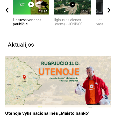
18:14
00:54
Lietuvos vandens
Ilgiausios dienos
Lietuvos te
paukščiai
šventė - JONINĖS
pasaulyje
Aktualijos
Utenoje vyks nacionalinės „Maisto banko“