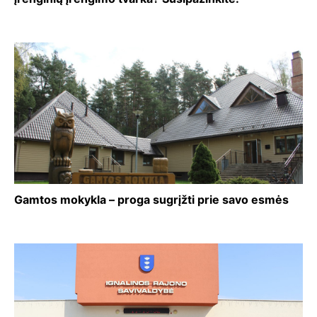
Gamtos mokykla – proga sugrįžti prie savo esmės