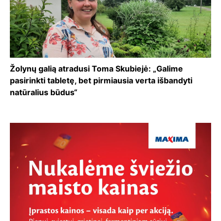
Žolynų galią atradusi Toma Skubiejė: „Galime
pasirinkti tabletę, bet pirmiausia verta išbandyti
natūralius būdus“