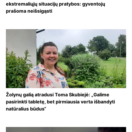
ekstremaliųjų situacijų pratybos: gyventojų
prašoma neišsigąsti
Žolynų galią atradusi Toma Skubiejė: „Galime
pasirinkti tabletę, bet pirmiausia verta išbandyti
natūralius būdus“