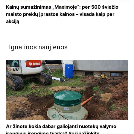
Kainų sumažinimas „Maximoje“: per 500 šviežio
maisto prekių įprastos kainos – visada kaip per
akciją
Ignalinos naujienos
Ar žinote kokia dabar galiojanti nuotekų valymo
įrenginių įrengimo tvarka? Susipažinkite.