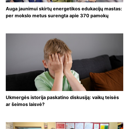
Auga jaunimui skirtų energetikos edukacijų mastas:
per mokslo metus surengta apie 370 pamokų
Ukmergės istorija paskatino diskusiją: vaikų teisės
ar šeimos laisvė?