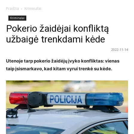
Pradžia
Kriminalai
Kriminalai
Pokerio žaidėjai konfliktą
užbaigė trenkdami kėde
2022-11-14
Utenoje tarp pokerio žaidėjų įvyko konfliktas: vienas
taip įsismarkavo, kad kitam vyrui trenkė su kėde.