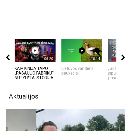
06:20
18:14
KAIP KINIJA TAPO
Lietuvos vandens
„Sostų karai"
„PASAULIO FABRIKU“:
paukščiai
įspūdingas f
NUTYLĖTA ISTORIJA
pasaulio f
Aktualijos