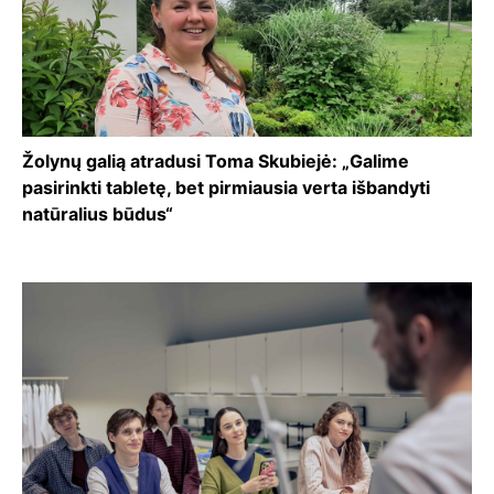
Žolynų galią atradusi Toma Skubiejė: „Galime
pasirinkti tabletę, bet pirmiausia verta išbandyti
natūralius būdus“