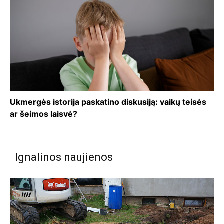
Ukmergės istorija paskatino diskusiją: vaikų teisės
ar šeimos laisvė?
Ignalinos naujienos