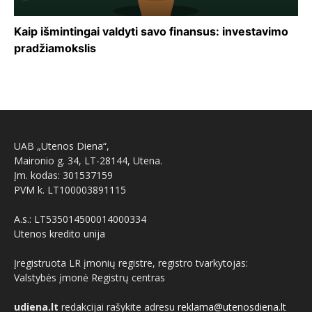
Kaip išmintingai valdyti savo finansus: investavimo
pradžiamokslis
UAB „Utenos Diena“,
Maironio g. 34, LT-28144, Utena.
Įm. kodas: 301537159
PVM k. LT100003891115
A.s.: LT535014500014000334
Utenos kredito unija
Įregistruota LR įmonių registre, registro tvarkytojas:
Valstybės įmonė Registrų centras
udiena.lt
redakcijai rašykite adresu
reklama@utenosdiena.lt