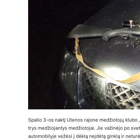
Spalio 3-os naktį Utenos rajone medžiotojų klubo 
trys medžiojantys medžiotojai. Jie važinėjo po svet
automobilyje vežėsi į dėklą neįdėtą ginklą ir net