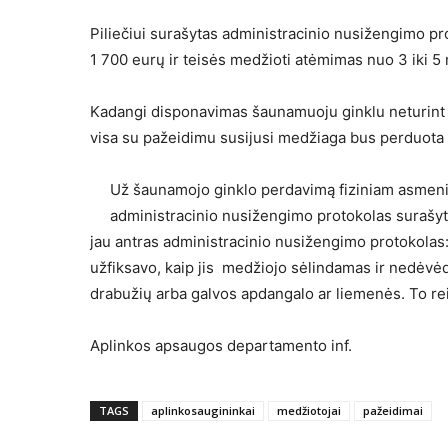
Piliečiui surašytas administracinio nusižengimo pr
1 700 eurų ir teisės medžioti atėmimas nuo 3 iki 5
Kadangi disponavimas šaunamuoju ginklu neturint 
visa su pažeidimu susijusi medžiaga bus perduota U
Už šaunamojo ginklo perdavimą fiziniam asmeniu
administracinio nusižengimo protokolas surašytas
jau antras administracinio nusižengimo protokolas:
užfiksavo, kaip jis medžiojo sėlindamas ir nedėvėd
drabužių arba galvos apdangalo ar liemenės. To rei
Aplinkos apsaugos departamento inf.
TAGS
aplinkosaugininkai
medžiotojai
pažeidimai