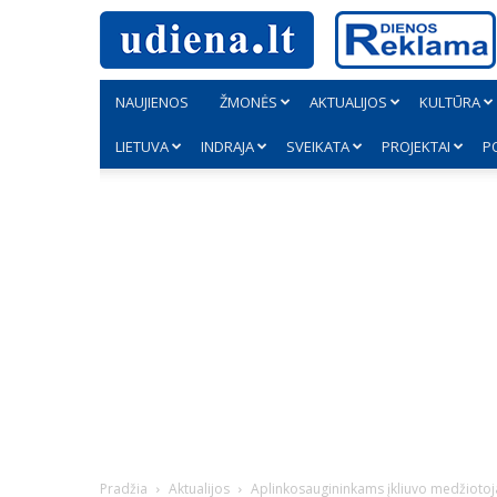
NAUJIENOS
ŽMONĖS
AKTUALIJOS
KULTŪRA
LIETUVA
INDRAJA
SVEIKATA
PROJEKTAI
P
Pradžia
Aktualijos
Aplinkosaugininkams įkliuvo medžiotojai