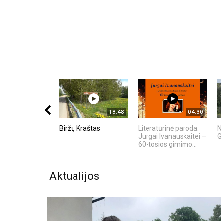
18:48
04:30
Biržų Kraštas
Literatūrinė paroda:
N
Jurgai Ivanauskaitei –
G
60-tosios gimimo...
Aktualijos