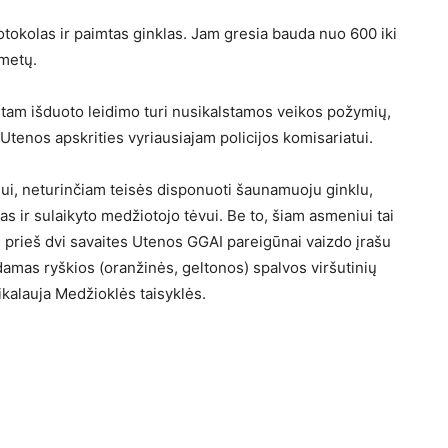
otokolas ir paimtas ginklas. Jam gresia bauda nuo 600 iki
 metų.
tam išduoto leidimo turi nusikalstamos veikos požymių,
tenos apskrities vyriausiajam policijos komisariatui.
i, neturinčiam teisės disponuoti šaunamuoju ginklu,
 ir sulaikyto medžiotojo tėvui. Be to, šiam asmeniui tai
 prieš dvi savaites Utenos GGAI pareigūnai vaizdo įrašu
amas ryškios (oranžinės, geltonos) spalvos viršutinių
kalauja Medžioklės taisyklės.