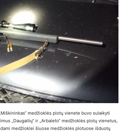
„Miškininkas“ medžioklės plotų vienete buvo sulaikyti
imus „Daugailių“ ir „Arbaleto“ medžioklės plotų vienetus,
urėdami medžioklei šiuose medžioklės plotuose išduotų