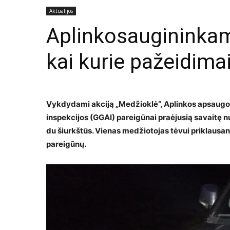
Aktualijos
Aplinkosaugininkam
kai kurie pažeidima
Vykdydami akciją „Medžioklė“, Aplinkos apsaug
inspekcijos (GGAI) pareigūnai praėjusią savaitę n
du šiurkštūs. Vienas medžiotojas tėvui priklausant
pareigūnų.