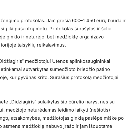
sižengimo protokolas. Jam gresia 600–1 450 eurų bauda ir
ų iki pusantrų metų. Protokolas surašytas ir šalia
je ginklo ir neturėjo, bet medžioklę organizavo
rijoje taisyklių reikalavimus.
Didžiagiris“ medžiotojui Utenos aplinkosaugininkai
netinkamai sutvarkytas sumedžioto briedžio patino
etoje, kur gyvūnas krito. Surašius protokolą medžiotojai
te „Didžiagiris“ sulaikytas šio būrelio narys, nes su
ui, medžiojo neturėdamas leidimo laikyti (nešiotis)
švengtų atsakomybės, medžiotojas ginklą paslėpė miške po
 šio asmens medžioklę nebuvo įrašo ir jam išduotame