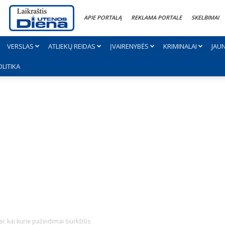
APIE PORTALĄ
REKLAMA PORTALE
SKELBIMAI
VERSLAS
ATLIEKŲ REIDAS
ĮVAIRENYBĖS
KRIMINALAI
JAU
OLITIKA
: kai kurie pažeidimai šiurkštūs