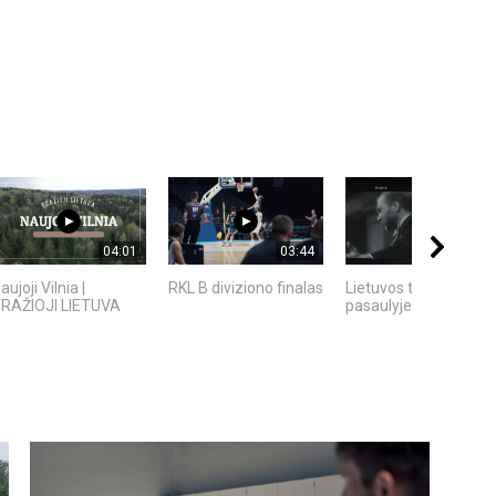
04:01
03:44
03:02
aujoji Vilnia |
RKL B diviziono finalas
Lietuvos teatro sėkm
RAŽIOJI LIETUVA
pasaulyje