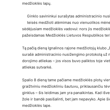
medžioklės lapų.
Ginklo savininkui surašytas administracinio nu
teisės medžioti atėmimas nuo vienuolikos mėnesi
sėdėjusiam medžioklės vadovui: nors jis medžioklė
pažeisdamas Medžioklės Lietuvos Respublikos terito
Tą pačią dieną Ignalinos rajone medžiotojų klubo „
surašė administracinio nusižengimo protokolą už 
dorojimo atliekas – jos visos buvo paliktos toje vi
atliekas sutvarkė.
Spalio 8 dieną tame pačiame medžioklės plotų viene
graižtviniu medžiokliniu šautuvu, priklausančiu tėv
ginklus – šis leidimas jam yra panaikintas. Kad i
žole ir bandė pasišalinti, bet jam nepavyko. Apie
medžioklės lape.