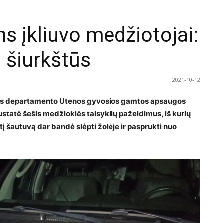
s įkliuvo medžiotojai:
i šiurkštūs
2021-10-12
os departamento Utenos gyvosios gamtos apsaugos
ustatė šešis medžioklės taisyklių pažeidimus, iš kurių
į šautuvą dar bandė slėpti žolėje ir pasprukti nuo