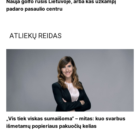
Nauja golfo rūšis Lietuvoje, arba kas užkampį
padaro pasaulio centru
ATLIEKŲ REIDAS
„Vis tiek viskas sumaišoma“ – mitas: kuo svarbus
išmetamų popieriaus pakuočių kelias