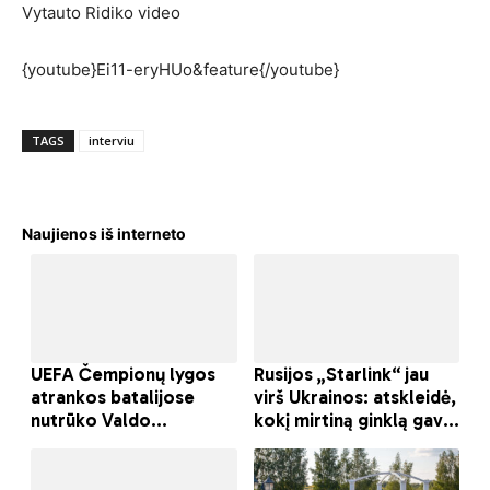
Vytauto Ridiko video
{youtube}Ei11-eryHUo&feature{/youtube}
TAGS
interviu
Naujienos iš interneto