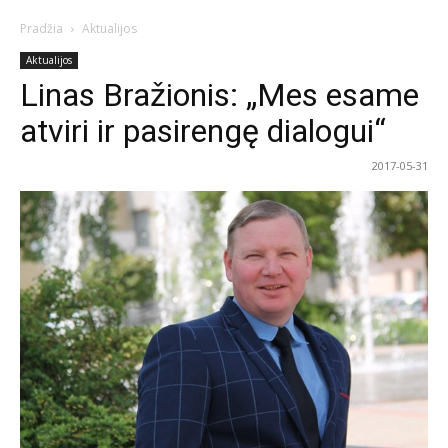
Pradžia
Aktualijos
Aktualijos
Linas Bražionis: „Mes esame
atviri ir pasirengę dialogui“
2017-05-31