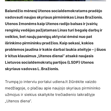
Balandžio mėnesį Utenos socialdemokratams pradėjo
vadovauti naujas skyriaus pirmininkas Linas Bražionis.
Utenos žmonėms kaip Utenos radijo balsas ir įvairių
renginių vedėjas pažįstamas Linas turi begalę darbų ir
veiklos, bet naujų pareigų aktyviai ėmėsi nuo pat
išrinkimo pirmininku pradžios. Kaip sekasi, kokios
problemos jaudina ir kokie darbai laukia ateityje – į šiuos
ir kitus klausimus „Utenos dienai” atsakė naujasis
Lietuvos socialdemokratų partijos (LSDP) Utenos
skyriaus vadovas L. Bražionis.
Trumpą jo interviu portalui udiena.lt žiūrėkite vaizdo
medžiagoje, o plačiau apie naujojo skyriaus pirmininko
užmojus ir siekius skaitykite trečiadienio laikraštyje
„Utenos diena”.