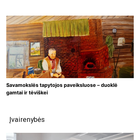
Savamokslės tapytojos paveiksluose – duoklė
gamtai ir tėviškei
Įvairenybės