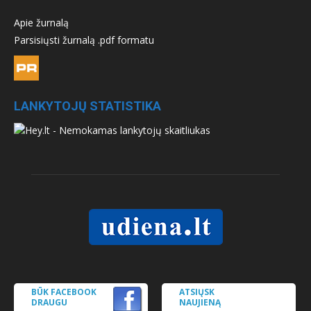
Apie žurnalą
Parsisiųsti žurnalą .pdf formatu
LANKYTOJŲ STATISTIKA
BŪK FACEBOOK
ATSIŲSK
DRAUGU
NAUJIENĄ