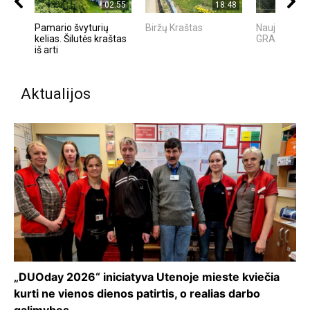
02:55
18:48
Pamario švyturių
Biržų Kraštas
Naujoji Vilnia
kelias. Šilutės kraštas
GRAŽIOJI L
iš arti
Aktualijos
„DUOday 2026“ iniciatyva Utenoje mieste kviečia
kurti ne vienos dienos patirtis, o realias darbo