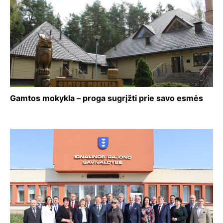
Gamtos mokykla – proga sugrįžti prie savo esmės