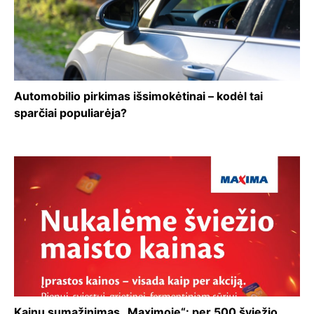
Automobilio pirkimas išsimokėtinai – kodėl tai
sparčiai populiarėja?
Kainų sumažinimas „Maximoje“: per 500 šviežio