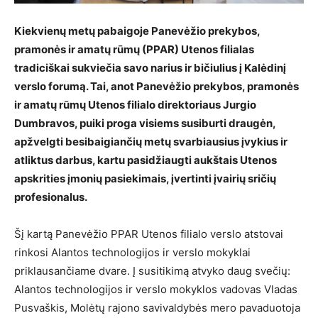
Kiekvienų metų pabaigoje Panevėžio prekybos,
pramonės ir amatų rūmų (PPAR) Utenos filialas
tradiciškai sukviečia savo narius ir bičiulius į Kalėdinį
verslo forumą. Tai, anot Panevėžio prekybos, pramonės
ir amatų rūmų Utenos filialo direktoriaus Jurgio
Dumbravos, puiki proga visiems susiburti draugėn,
apžvelgti besibaigiančių metų svarbiausius įvykius ir
atliktus darbus, kartu pasidžiaugti aukštais Utenos
apskrities įmonių pasiekimais, įvertinti įvairių sričių
profesionalus.
Šį kartą Panevėžio PPAR Utenos filialo verslo atstovai
rinkosi Alantos technologijos ir verslo mokyklai
priklausančiame dvare. Į susitikimą atvyko daug svečių:
Alantos technologijos ir verslo mokyklos vadovas Vladas
Pusvaškis, Molėtų rajono savivaldybės mero pavaduotoja