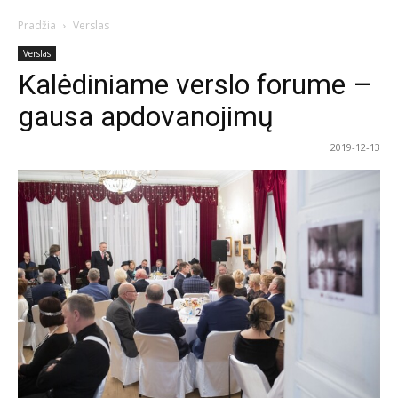
Pradžia
Verslas
Verslas
Kalėdiniame verslo forume –
gausa apdovanojimų
2019-12-13