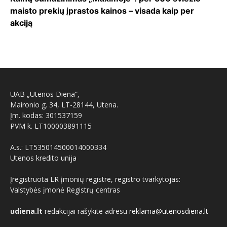
maisto prekių įprastos kainos – visada kaip per
akciją
UAB „Utenos Diena“,
Maironio g. 34, LT-28144, Utena.
Įm. kodas: 301537159
PVM k. LT100003891115
A.s.: LT535014500014000334
Utenos kredito unija
Įregistruota LR įmonių registre, registro tvarkytojas:
Valstybės įmonė Registrų centras
udiena.lt
redakcijai rašykite adresu
reklama@utenosdiena.lt