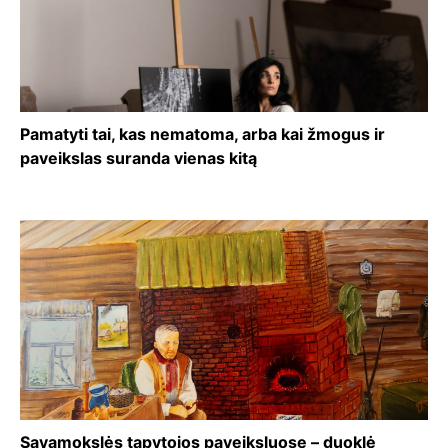
Pamatyti tai, kas nematoma, arba kai žmogus ir
paveikslas suranda vienas kitą
Savamokslės tapytojos paveiksluose – duoklė