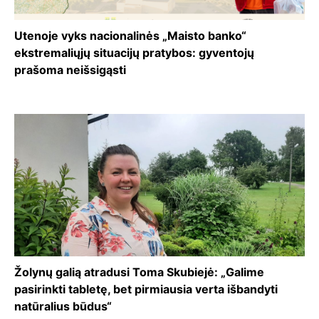
Utenoje vyks nacionalinės „Maisto banko“
ekstremaliųjų situacijų pratybos: gyventojų
prašoma neišsigąsti
Žolynų galią atradusi Toma Skubiejė: „Galime
pasirinkti tabletę, bet pirmiausia verta išbandyti
natūralius būdus“