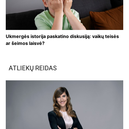
Ukmergės istorija paskatino diskusiją: vaikų teisės
ar šeimos laisvė?
ATLIEKŲ REIDAS