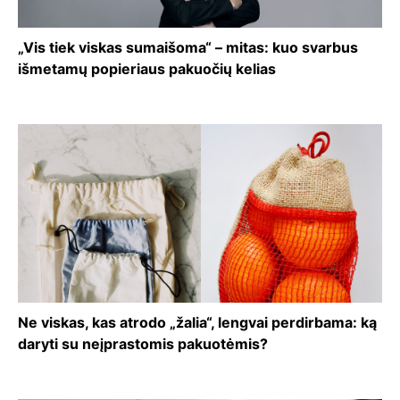
„Vis tiek viskas sumaišoma“ – mitas: kuo svarbus
išmetamų popieriaus pakuočių kelias
Ne viskas, kas atrodo „žalia“, lengvai perdirbama: ką
daryti su neįprastomis pakuotėmis?