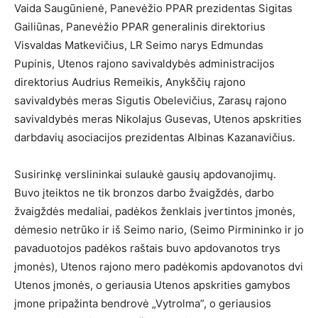
Vaida Saugūnienė, Panevėžio PPAR prezidentas Sigitas
Gailiūnas, Panevėžio PPAR generalinis direktorius
Visvaldas Matkevičius, LR Seimo narys Edmundas
Pupinis, Utenos rajono savivaldybės administracijos
direktorius Audrius Remeikis, Anykščių rajono
savivaldybės meras Sigutis Obelevičius, Zarasų rajono
savivaldybės meras Nikolajus Gusevas, Utenos apskrities
darbdavių asociacijos prezidentas Albinas Kazanavičius.
Susirinkę verslininkai sulaukė gausių apdovanojimų.
Buvo įteiktos ne tik bronzos darbo žvaigždės, darbo
žvaigždės medaliai, padėkos ženklais įvertintos įmonės,
dėmesio netrūko ir iš Seimo nario, (Seimo Pirmininko ir jo
pavaduotojos padėkos raštais buvo apdovanotos trys
įmonės), Utenos rajono mero padėkomis apdovanotos dvi
Utenos įmonės, o geriausia Utenos apskrities gamybos
įmone pripažinta bendrovė „Vytrolma”, o geriausios