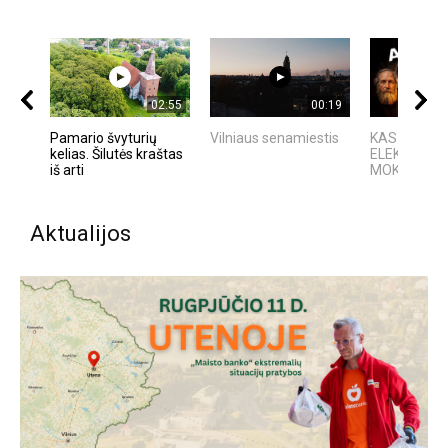
02:55
00:19
Pamario švyturių
Vilniaus senamiestis
KAS IŠRAD
kelias. Šilutės kraštas
ELEKTRĄ? 6
iš arti
MOKSLININKAI
Aktualijos