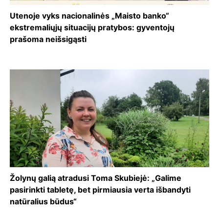
Utenoje vyks nacionalinės „Maisto banko“
ekstremaliųjų situacijų pratybos: gyventojų
prašoma neišsigąsti
Žolynų galią atradusi Toma Skubiejė: „Galime
pasirinkti tabletę, bet pirmiausia verta išbandyti
natūralius būdus“