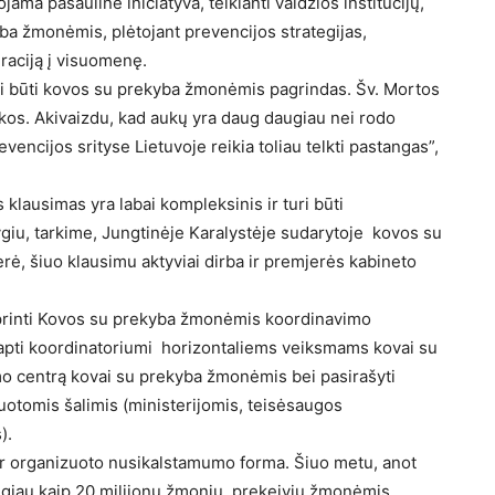
ma pasaulinė iniciatyva, telkianti valdžios institucijų,
ba žmonėmis, plėtojant prevencijos strategijas,
graciją į visuomenę.
uri būti kovos su prekyba žmonėmis pagrindas. Šv. Mortos
kos. Akivaizdu, kad aukų yra daug daugiau nei rodo
encijos srityse Lietuvoje reikia toliau telkti pastangas”,
s klausimas yra labai kompleksinis ir turi būti
lygiu, tarkime, Jungtinėje Karalystėje sudarytoje kovos su
ė, šiuo klausimu aktyviai dirba ir premjerės kabineto
tiprinti Kovos su prekyba žmonėmis koordinavimo
tapti koordinatoriumi horizontaliems veiksmams kovai su
o centrą kovai su prekyba žmonėmis bei pasirašyti
otomis šalimis (ministerijomis, teisėsaugos
).
ir organizuoto nusikalstamumo forma. Šiuo metu, anot
ugiau kaip 20 milijonų žmonių, prekeivių žmonėmis