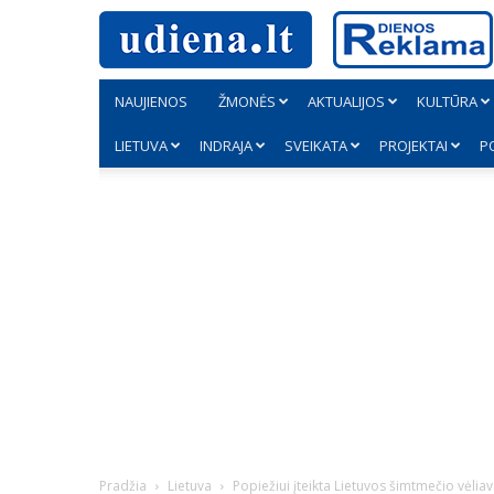
NAUJIENOS
ŽMONĖS
AKTUALIJOS
KULTŪRA
LIETUVA
INDRAJA
SVEIKATA
PROJEKTAI
P
Pradžia
Lietuva
Popiežiui įteikta Lietuvos šimtmečio vėlia