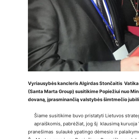
Vyriausybės kancleris Algirdas Stončaitis Vati
(Santa Marta Group) susitikime Popiežiui nuo Mini
dovaną, įprasminančią valstybės šimtmečio jubili
Šiame susitikime buvo pristatyti Lietuvos strat
apraiškomis, pabrėžiat, jog šį klausimą kuruoja
pranešimas sulaukė ypatingo dėmesio ir palaikymo 