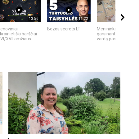
13:56
11:22
03:07
enoviniai
Bezos secrets LT
Menininkai,
krainietiški barščiai
garsinantys Lietuvos
VI⧸XVII amžiaus...
vardą pasaulyje