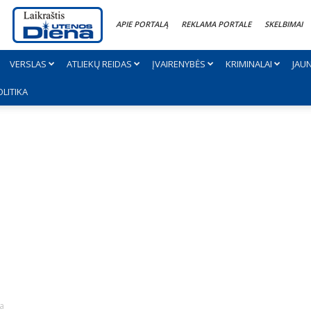
APIE PORTALĄ
REKLAMA PORTALE
SKELBIMAI
VERSLAS
ATLIEKŲ REIDAS
ĮVAIRENYBĖS
KRIMINALAI
JAU
OLITIKA
va