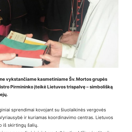
kane vykstančiame kasmetiniame Šv. Mortos grupės
stro Pirmininko įteikė Lietuvos trispalvę – simbolišką
ejų.
eginiai sprendimai kovojant su šiuolaikinės vergovės
 Vyriausybė ir kuriamas koordinavimo centras. Lietuvos
iš skirtingų šalių.