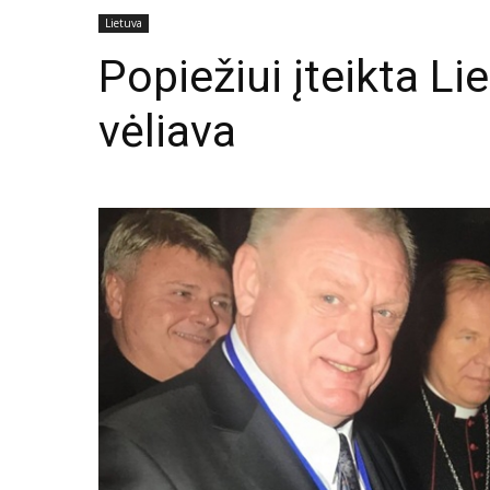
Lietuva
Popiežiui įteikta L
vėliava