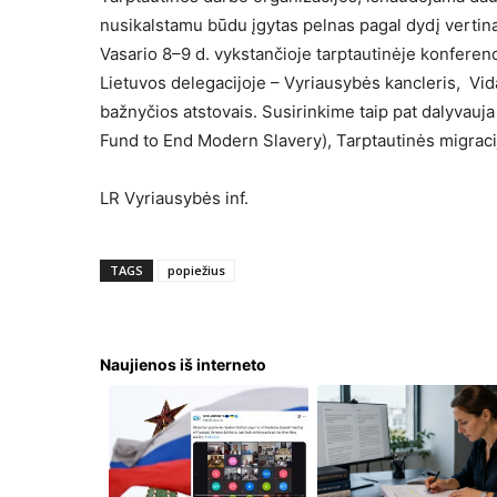
nusikalstamu būdu įgytas pelnas pagal dydį vertina
Vasario 8–9 d. vykstančioje tarptautinėje konferenc
Lietuvos delegacijoje – Vyriausybės kancleris, Vid
bažnyčios atstovais. Susirinkime taip pat dalyvauja
Fund to End Modern Slavery), Tarptautinės migracij
LR Vyriausybės inf.
TAGS
popiežius
Naujienos iš interneto