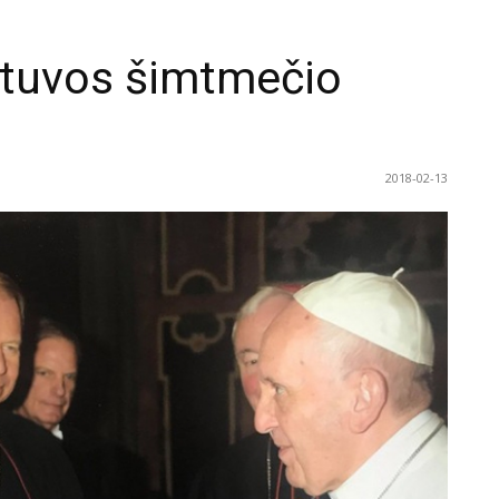
ietuvos šimtmečio
2018-02-13