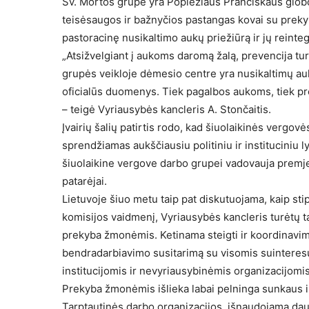
Šv. Mortos grupė yra Popiežiaus Pranciškaus globoja
teisėsaugos ir bažnyčios pastangas kovai su preky
pastoracinę nusikaltimo aukų priežiūrą ir jų reinte
„Atsižvelgiant į aukoms daromą žalą, prevencija t
grupės veikloje dėmesio centre yra nusikaltimų au
oficialūs duomenys. Tiek pagalbos aukoms, tiek prev
– teigė Vyriausybės kancleris A. Stončaitis.
Įvairių šalių patirtis rodo, kad šiuolaikinės vergovė
sprendžiamas aukščiausiu politiniu ir instituciniu 
šiuolaikine vergove darbo grupei vadovauja premjer
patarėjai.
Lietuvoje šiuo metu taip pat diskutuojama, kaip s
komisijos vaidmenį, Vyriausybės kancleris turėtų 
prekyba žmonėmis. Ketinama steigti ir koordinavim
bendradarbiavimo susitarimą su visomis suinteresu
institucijomis ir nevyriausybinėmis organizacijomis
Prekyba žmonėmis išlieka labai pelninga sunkaus 
Tarptautinės darbo organizacijos, išnaudojama da