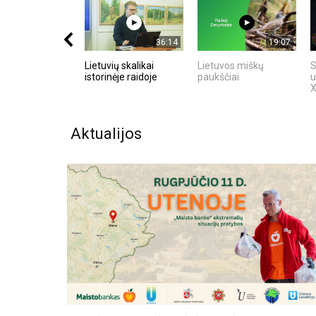
36:14
19:07
Lietuvių skalikai
Lietuvos miškų
S
istorinėje raidoje
paukščiai
u
X
Aktualijos