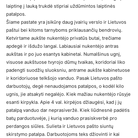
laiptinę į lauką trukdė stipriai uždūmintos laiptinės
patalpos.
Šiame pastate yra įsikūrę daug įvairių verslo ir Lietuvos
paštui bei kitoms tarnyboms priklausančių bendrovių.
Ketvirtame aukšte nukentėjo privatūs butai, trečiame
apdegė ir išdužo langai. Labiausiai nukentėjo antras
aukštas ir po juo esantys kabinetai. Numalšinus ugnį,
visuose aukštuose tvyrojo dūmų tvaikas, koridoriai liko
padengti suodžių sluoksniu, antrame aukšte kabinetuose
ir koridoriuose telkšojo vanduo. Pasak Lietuvos pašto
darbuotojų, degė nenaudojamos patalpos, o kodėl kilo
ugnis, jie atsakyti negalėjo. Kiek mažiau nukentėjo rūsyje
esanti kirpykla. Apie 4 val. kirpėjos džiaugėsi, kad į jų
patalpą vanduo dar neprasiveržė. Kiek liūdnesnė padėtis
batų parduotuvėje, į kurią vanduo prasiskverbė pro
perdangos siūles. Sulieta ir Lietuvos pašto siuntų
skirstymo patalpa. Darbuotojoms teks džiovinti ir kai