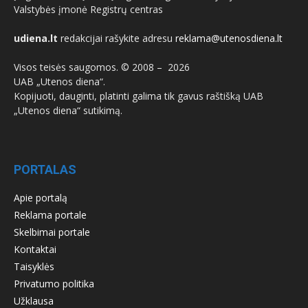
Valstybės įmonė Registrų centras
udiena.lt
redakcijai rašykite adresu
reklama@utenosdiena.lt
Visos teisės saugomos. © 2008 –
2026
UAB „Utenos diena“.
Kopijuoti, dauginti, platinti galima tik gavus raštišką UAB
„Utenos diena“ sutikimą.
PORTALAS
Apie portalą
Reklama portale
Skelbimai portale
Kontaktai
Taisyklės
Privatumo politika
Užklausa