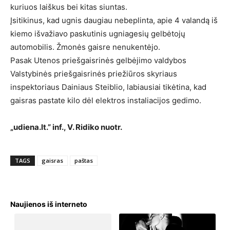
kuriuos laiškus bei kitas siuntas.
Įsitikinus, kad ugnis daugiau nebeplinta, apie 4 valandą iš
kiemo išvažiavo paskutinis ugniagesių gelbėtojų
automobilis. Žmonės gaisre nenukentėjo.
Pasak Utenos priešgaisrinės gelbėjimo valdybos
Valstybinės priešgaisrinės priežiūros skyriaus
inspektoriaus Dainiaus Steiblio, labiausiai tikėtina, kad
gaisras pastate kilo dėl elektros instaliacijos gedimo.
„udiena.lt.” inf., V. Ridiko nuotr.
TAGS
gaisras
paštas
Naujienos iš interneto