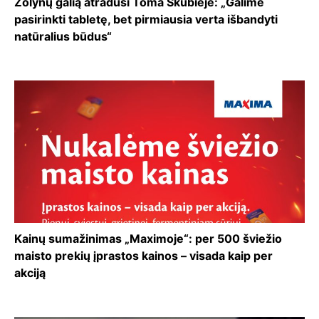
Žolynų galią atradusi Toma Skubiejė: „Galime
pasirinkti tabletę, bet pirmiausia verta išbandyti
natūralius būdus“
Kainų sumažinimas „Maximoje“: per 500 šviežio
maisto prekių įprastos kainos – visada kaip per
akciją