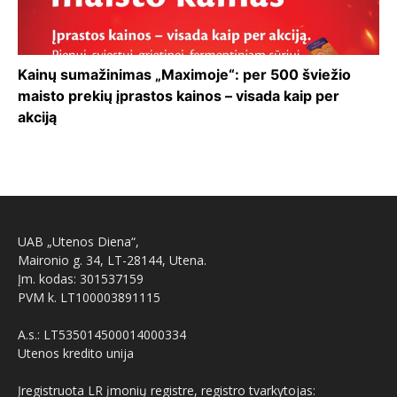
Kainų sumažinimas „Maximoje“: per 500 šviežio
maisto prekių įprastos kainos – visada kaip per
akciją
UAB „Utenos Diena“,
Maironio g. 34, LT-28144, Utena.
Įm. kodas: 301537159
PVM k. LT100003891115
A.s.: LT535014500014000334
Utenos kredito unija
Įregistruota LR įmonių registre, registro tvarkytojas: