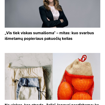
„Vis tiek viskas sumaišoma“ – mitas: kuo svarbus
išmetamų popieriaus pakuočių kelias
Ne viskas, kas atrodo „žalia“, lengvai perdirbama: ką