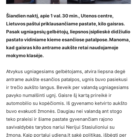
Šiandien naktį, apie 1 val. 30 min., Utenos centre,
Lietuvos paštui priklausančiame pastate, kilo gaisras.
Pasak ugniagesių gelbėtojų, liepsnos įsiplieskė didžiulio
pastato vidiniame kieme esančiose patalpose. Manoma,
kad gaisras kilo antrame aukšte retai naudojamoje
mokymo klasėje.
Atvykus ugniagesiams gelbėtojams, atvira liepsna degė
antrame aukšte esančios patalpos, ugnis buvo pasiekusi
ir trečio aukšto langus. Beveik per valandą ugniagesiams
pavyko numalšinti ugnį. Gaisre šį kartą prireikė ir
automobilio su kopėčiomis. Iš gyvenamo ketvirto aukšto
buvo evakuoti žmonės. Daugiau nei valandą ant stogo
teko praleisi ir šiame pastate gyvenančiam rajono
savivaldybės tarybos nariui Nerijui Stasiulioniui su
žmona. Kaip portalui udiena.lt sakė politikas, išbėgti per