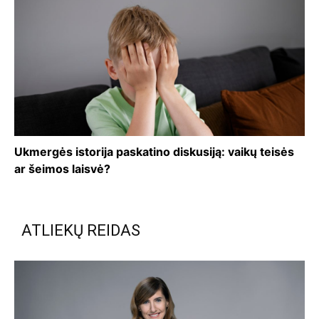
Ukmergės istorija paskatino diskusiją: vaikų teisės
ar šeimos laisvė?
ATLIEKŲ REIDAS