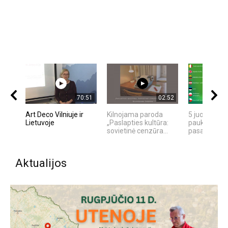
70:51
02:52
Art Deco Vilniuje ir
Kilnojama paroda
5 juokingiau
Lietuvoje
„Paslapties kultūra:
paukščių ga
sovietinė cenzūra...
pasaulyje
Aktualijos