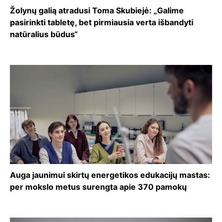
Žolynų galią atradusi Toma Skubiejė: „Galime
pasirinkti tabletę, bet pirmiausia verta išbandyti
natūralius būdus“
Auga jaunimui skirtų energetikos edukacijų mastas:
per mokslo metus surengta apie 370 pamokų