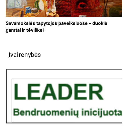
Savamokslės tapytojos paveiksluose – duoklė
gamtai ir tėviškei
Įvairenybės