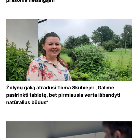
prašoma neišsigąsti
Žolynų galią atradusi Toma Skubiejė: „Galime
pasirinkti tabletę, bet pirmiausia verta išbandyti
natūralius būdus“