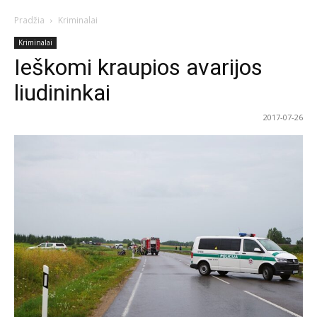
Pradžia
Kriminalai
Kriminalai
Ieškomi kraupios avarijos
liudininkai
2017-07-26