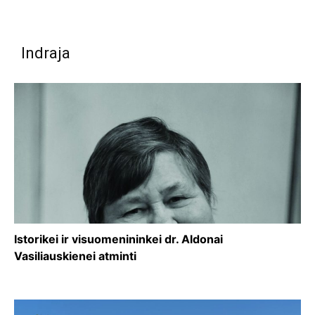
Indraja
Istorikei ir visuomenininkei dr. Aldonai
Vasiliauskienei atminti