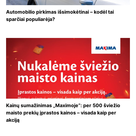
Automobilio pirkimas išsimokėtinai – kodėl tai
sparčiai populiarėja?
Kainų sumažinimas „Maximoje“: per 500 šviežio
maisto prekių įprastos kainos – visada kaip per
akciją