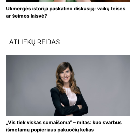
Ukmergės istorija paskatino diskusiją: vaikų teisės
ar šeimos laisvė?
ATLIEKŲ REIDAS
„Vis tiek viskas sumaišoma“ – mitas: kuo svarbus
išmetamų popieriaus pakuočių kelias