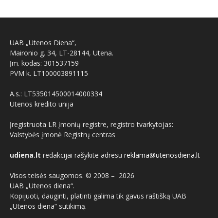
UAB „Utenos Diena“,
Maironio g. 34, LT-28144, Utena.
Įm. kodas: 301537159
PVM k. LT100003891115
A.s.: LT535014500014000334
Utenos kredito unija
Įregistruota LR įmonių registre, registro tvarkytojas:
Valstybės įmonė Registrų centras
udiena.lt
redakcijai rašykite adresu
reklama@utenosdiena.lt
Visos teisės saugomos. © 2008 –
2026
UAB „Utenos diena“.
Kopijuoti, dauginti, platinti galima tik gavus raštišką UAB
„Utenos diena“ sutikimą.