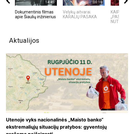
14:45
00:18
Dokumentinis filmas
Velykų aitvarai.
KAIP KINIJ
apie Šiaulių inžinierius
KARALIŲ PASAKA
„PASAULIO 
NUTYLĖTA 
Aktualijos
Utenoje vyks nacionalinės „Maisto banko“
ekstremaliųjų situacijų pratybos: gyventojų