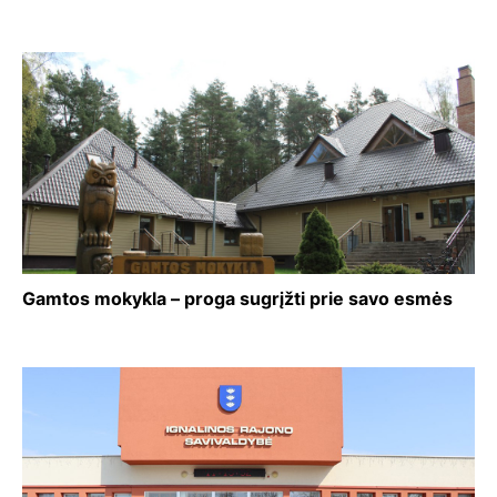
Gamtos mokykla – proga sugrįžti prie savo esmės