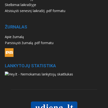
Skelbimai laikraštyje
Atsisiųsti senesnį laikraštį .pdf formatu
ŽURNALAS
Apie žurnalą
Parsisiųsti žurnalą .pdf formatu
LANKYTOJŲ STATISTIKA