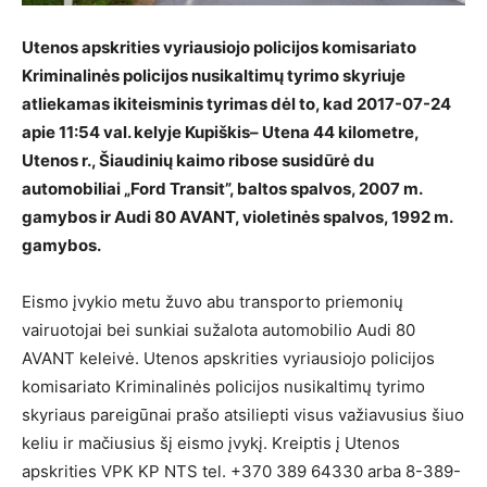
Utenos apskrities vyriausiojo policijos komisariato
Kriminalinės policijos nusikaltimų tyrimo skyriuje
atliekamas ikiteisminis tyrimas dėl to, kad 2017-07-24
apie 11:54 val. kelyje Kupiškis– Utena 44 kilometre,
Utenos r., Šiaudinių kaimo ribose susidūrė du
automobiliai „Ford Transit”, baltos spalvos, 2007 m.
gamybos ir Audi 80 AVANT, violetinės spalvos, 1992 m.
gamybos.
Eismo įvykio metu žuvo abu transporto priemonių
vairuotojai bei sunkiai sužalota automobilio Audi 80
AVANT keleivė. Utenos apskrities vyriausiojo policijos
komisariato Kriminalinės policijos nusikaltimų tyrimo
skyriaus pareigūnai prašo atsiliepti visus važiavusius šiuo
keliu ir mačiusius šį eismo įvykį. Kreiptis į Utenos
apskrities VPK KP NTS tel. +370 389 64330 arba 8-389-