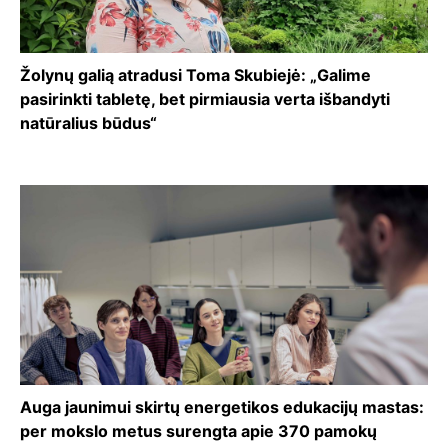
Žolynų galią atradusi Toma Skubiejė: „Galime
pasirinkti tabletę, bet pirmiausia verta išbandyti
natūralius būdus“
Auga jaunimui skirtų energetikos edukacijų mastas:
per mokslo metus surengta apie 370 pamokų