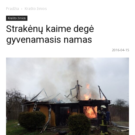
Pradžia
Krašto žinios
Krašto žinios
Strakėnų kaime degė
gyvenamasis namas
2016-04-15