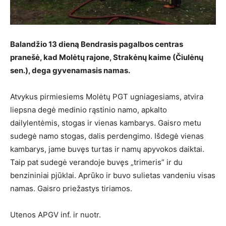
Balandžio 13 dieną Bendrasis pagalbos centras
pranešė, kad Molėtų rajone, Strakėnų kaime (Čiulėnų
sen.), dega gyvenamasis namas.
Atvykus pirmiesiems Molėtų PGT ugniagesiams, atvira
liepsna degė medinio rąstinio namo, apkalto
dailylentėmis, stogas ir vienas kambarys. Gaisro metu
sudegė namo stogas, dalis perdengimo. Išdegė vienas
kambarys, jame buvęs turtas ir namų apyvokos daiktai.
Taip pat sudegė verandoje buvęs „trimeris” ir du
benzininiai pjūklai. Aprūko ir buvo sulietas vandeniu visas
namas. Gaisro priežastys tiriamos.
Utenos APGV inf. ir nuotr.