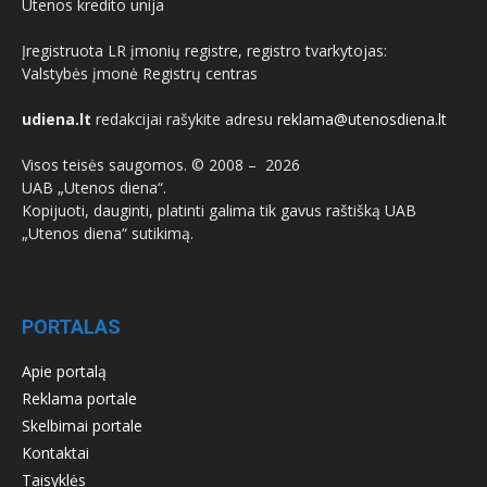
Utenos kredito unija
Įregistruota LR įmonių registre, registro tvarkytojas:
Valstybės įmonė Registrų centras
udiena.lt
redakcijai rašykite adresu
reklama@utenosdiena.lt
Visos teisės saugomos. © 2008 –
2026
UAB „Utenos diena“.
Kopijuoti, dauginti, platinti galima tik gavus raštišką UAB
„Utenos diena“ sutikimą.
PORTALAS
Apie portalą
Reklama portale
Skelbimai portale
Kontaktai
Taisyklės