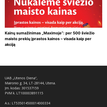
Kainų sumažinimas „Maximoje“: per 500 šviežio
maisto prekių įprastos kainos – visada kaip per
akciją
UAB „Utenos Diena“,
Maironio g. 34, LT-28144, Utena.
Įm. kodas: 301537159
PVM k. LT100003891115
A.s.: LT535014500014000334