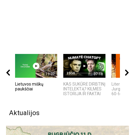
19:07
07:18
Lietuvos miškų
KAS SUKŪRĖ DIRBTINĮ
Literatūrinė
paukščiai
INTELEKTĄ? KILMĖS
Jurgai Ivana
ISTORIJA IR FAKTAI
60-tosios gi
Aktualijos