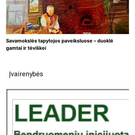
Savamokslės tapytojos paveiksluose – duoklė
gamtai ir tėviškei
Įvairenybės