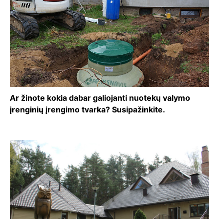
Ar žinote kokia dabar galiojanti nuotekų valymo
įrenginių įrengimo tvarka? Susipažinkite.