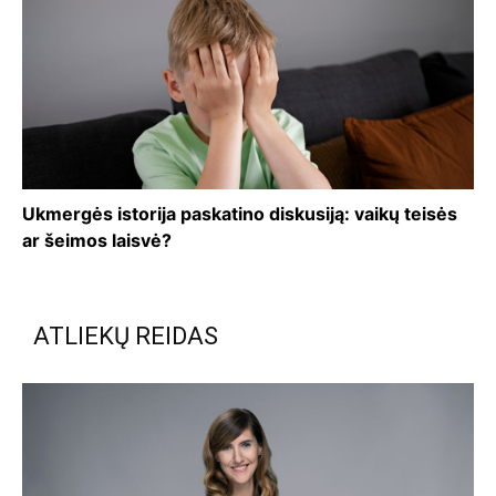
Ukmergės istorija paskatino diskusiją: vaikų teisės
ar šeimos laisvė?
ATLIEKŲ REIDAS