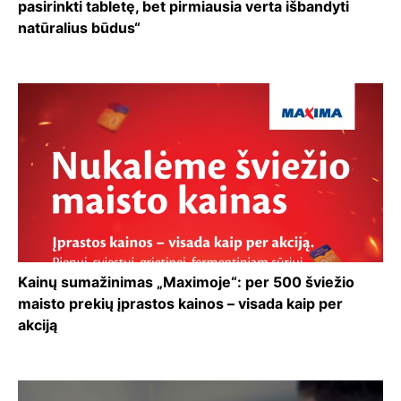
pasirinkti tabletę, bet pirmiausia verta išbandyti
natūralius būdus“
Kainų sumažinimas „Maximoje“: per 500 šviežio
maisto prekių įprastos kainos – visada kaip per
akciją