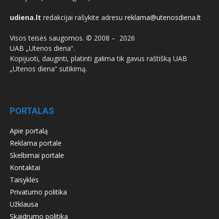
udiena.lt
redakcijai rašykite adresu
reklama@utenosdiena.lt
Visos teisės saugomos. © 2008 –
2026
UAB „Utenos diena“.
Kopijuoti, dauginti, platinti galima tik gavus raštišką UAB
„Utenos diena“ sutikimą.
PORTALAS
Apie portalą
Reklama portale
Skelbimai portale
Kontaktai
Taisyklės
Privatumo politika
Užklausa
Skaidrumo politika