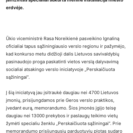
erdvėje.
Ūkio viceministrė Rasa Noreikienė pasveikino Ignaliną
oficialiai tapus sąžiningiausio verslo regionu ir pažymėjo,
kad konkurso metu didžioji dalis Lietuvos savivaldybių
pasinaudojo proga paskatinti vietos verslą dalyvavimą
socialiai atsakingo verslo iniciatyvoje „Perskaičiuota
sąžiningai”.
Į šią iniciatyvą jau įsitraukė daugiau nei 4700 Lietuvos
įmonių, prisijungdamos prie Geros verslo praktikos,
įvedant eurą, memorandumo. Šios įmonės įgijo teisę
daugiau nei 13000 prekybos ir paslaugų teikimo vietų
žymėti specialiu ženklu „Perskaičiuota sąžiningai”. Prie
memorandumo prisijungusių parduotuvių plotas sudaro