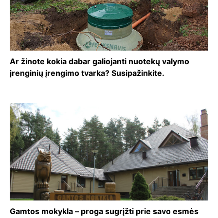
Ar žinote kokia dabar galiojanti nuotekų valymo
įrenginių įrengimo tvarka? Susipažinkite.
Gamtos mokykla – proga sugrįžti prie savo esmės