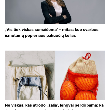
„Vis tiek viskas sumaišoma“ – mitas: kuo svarbus
išmetamų popieriaus pakuočių kelias
Ne viskas, kas atrodo „žalia“, lengvai perdirbama: ką