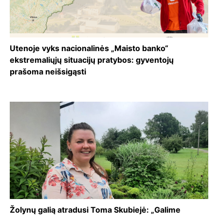
Utenoje vyks nacionalinės „Maisto banko“
ekstremaliųjų situacijų pratybos: gyventojų
prašoma neišsigąsti
Žolynų galią atradusi Toma Skubiejė: „Galime