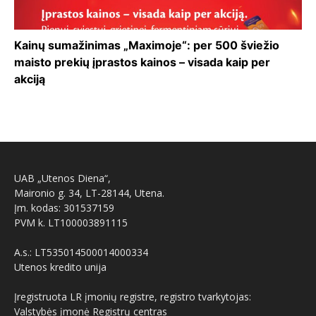
Kainų sumažinimas „Maximoje“: per 500 šviežio
maisto prekių įprastos kainos – visada kaip per
akciją
UAB „Utenos Diena“,
Maironio g. 34, LT-28144, Utena.
Įm. kodas: 301537159
PVM k. LT100003891115
A.s.: LT535014500014000334
Utenos kredito unija
Įregistruota LR įmonių registre, registro tvarkytojas:
Valstybės įmonė Registrų centras