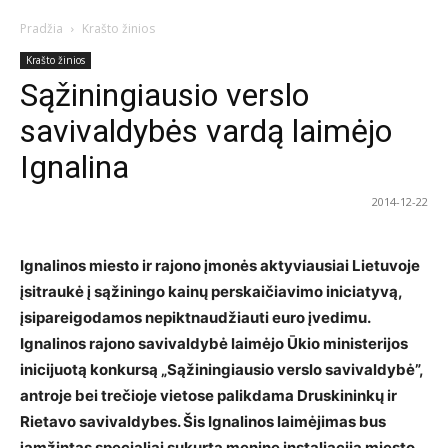
Pradžia
Krašto žinios
Krašto žinios
Sąžiningiausio verslo
savivaldybės vardą laimėjo
Ignalina
2014-12-22
Ignalinos miesto ir rajono įmonės aktyviausiai Lietuvoje
įsitraukė į sąžiningo kainų perskaičiavimo iniciatyvą,
įsipareigodamos nepiktnaudžiauti euro įvedimu.
Ignalinos rajono savivaldybė laimėjo Ūkio ministerijos
inicijuotą konkursą „Sąžiningiausio verslo savivaldybė”,
antroje bei trečioje vietose palikdama Druskininkų ir
Rietavo savivaldybes. Šis Ignalinos laimėjimas bus
įamžintas specialiai sukurta menine instaliacija miesto