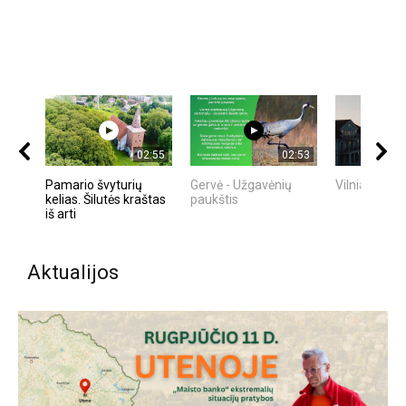
02:55
02:53
Pamario švyturių
Gervė - Užgavėnių
Vilniaus sen
kelias. Šilutės kraštas
paukštis
iš arti
Aktualijos