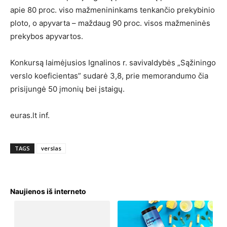
apie 80 proc. viso mažmenininkams tenkančio prekybinio
ploto, o apyvarta – maždaug 90 proc. visos mažmeninės
prekybos apyvartos.
Konkursą laimėjusios Ignalinos r. savivaldybės „Sąžiningo
verslo koeficientas” sudarė 3,8, prie memorandumo čia
prisijungė 50 įmonių bei įstaigų.
euras.lt inf.
TAGS
verslas
Naujienos iš interneto