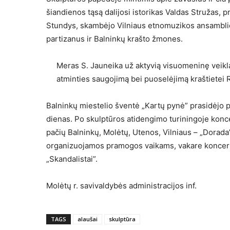
šiandienos tąsą dalijosi istorikas Valdas Stružas,
Stundys, skambėjo Vilniaus etnomuzikos ansamblio 
partizanus ir Balninkų krašto žmones.
Meras S. Jauneika už aktyvią visuomeninę veiklą,
atminties saugojimą bei puoselėjimą kraštietei 
Balninkų miestelio šventė „Kartų pynė” prasidėjo p
dienas. Po skulptūros atidengimo turiningoje koncer
pačių Balninkų, Molėtų, Utenos, Vilniaus – „Dorada”
organizuojamos pramogos vaikams, vakare koncerta
„Skandalistai”.
Molėtų r. savivaldybės administracijos inf.
TAGS
alaušai
skulptūra