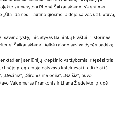
 projekto sumanytoja Ritonė Šalkauskienė, Valentinas
„Ūla” dainos, Tautinė giesmė, aidėjo salvės už Lietuvą,
 savanorystę, iniciatyvas Balninkų kraštui ir istorinės
Ritonei Šalkauskienei įteikė rajono savivaldybės padėką.
enktadienį seniūnijų krepšinio varžybomis ir tęsėsi tris
tinėje programoje dalyvavo kolektyvai ir atlikėjai iš
, „Decima”, „Širdies melodija”, „Nalšia”, buvo
vo Valdemaras Frankonis ir Lijana Žiedelytė, grupė