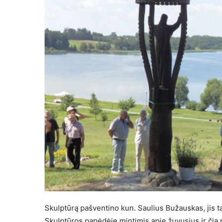
Skulptūrą pašventino kun. Saulius Bužauskas, jis ta
Skulptūros papėdėje mintimis apie žuvusius ir čia p