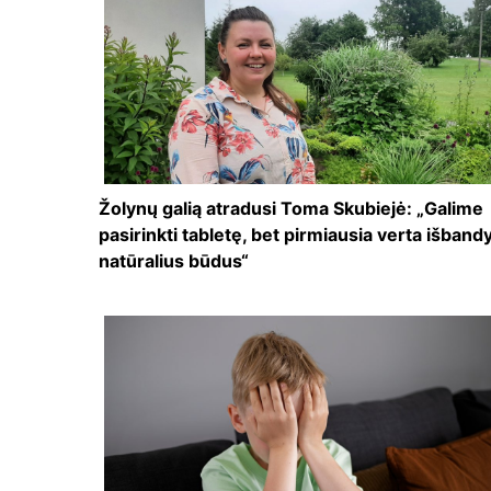
Žolynų galią atradusi Toma Skubiejė: „Galime
pasirinkti tabletę, bet pirmiausia verta išbandy
natūralius būdus“