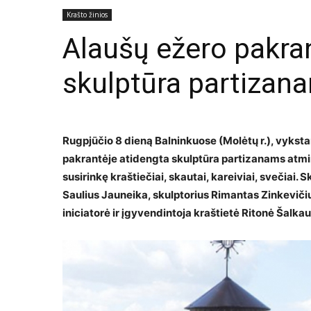
Krašto žinios
Alaušų ežero pakra
skulptūra partizan
Rugpjūčio 8 dieną Balninkuose (Molėtų r.), vyksta
pakrantėje atidengta skulptūra partizanams atmint
susirinkę kraštiečiai, skautai, kareiviai, svečiai
Saulius Jauneika, skulptorius Rimantas Zinkeviči
iniciatorė ir įgyvendintoja kraštietė Ritonė Šalka