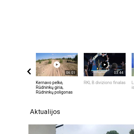
06:01
03:44
Kernavo pelkė,
RKL B diviziono finalas
L
Rūdninkų giria,
i
Rūdninkų poligonas
Aktualijos