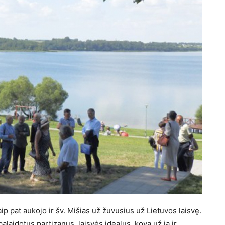
ip pat aukojo ir šv. Mišias už žuvusius už Lietuvos laisvę.
alaidotus partizanus, laisvės idealus, kovą už ją ir