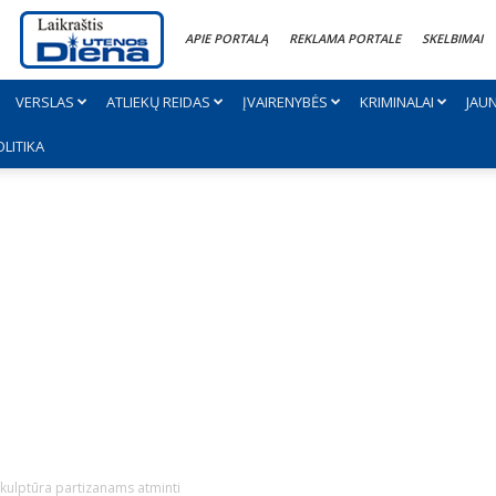
APIE PORTALĄ
REKLAMA PORTALE
SKELBIMAI
VERSLAS
ATLIEKŲ REIDAS
ĮVAIRENYBĖS
KRIMINALAI
JAU
OLITIKA
kulptūra partizanams atminti