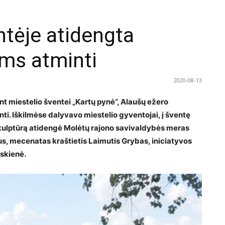
ntėje atidengta
ams atminti
2020-08-13
nt miestelio šventei „Kartų pynė“, Alaušų ežero
i. Iškilmėse dalyvavo miestelio gyventojai, į šventę
. Skulptūrą atidengė Molėtų rajono savivaldybės meras
us, mecenatas kraštietis Laimutis Grybas, iniciatyvos
uskienė.