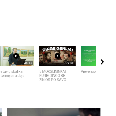
36:14
09:41
01:50
ietuvių skalikai
5 MOKSLININKAI,
Vieversio Diena
storinėje raidoje
KURIE DINGO BE
ŽINIOS PO SAVO...