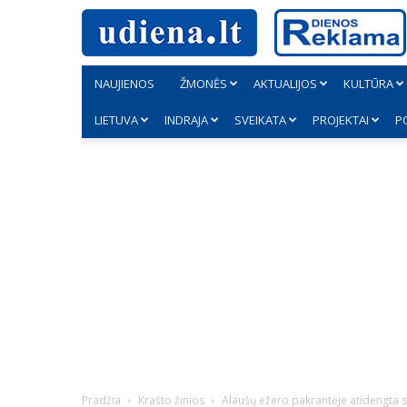
NAUJIENOS
ŽMONĖS
AKTUALIJOS
KULTŪRA
LIETUVA
INDRAJA
SVEIKATA
PROJEKTAI
P
Pradžia
Krašto žinios
Alaušų ežero pakrantėje atidengta s