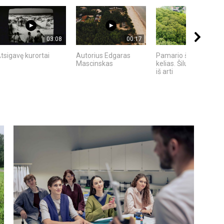
03:08
00:17
02:55
tsigavę kurortai
Autorius Edgaras
Pamario švyturių
Mascinskas
kelias. Šilutės kraštas
iš arti