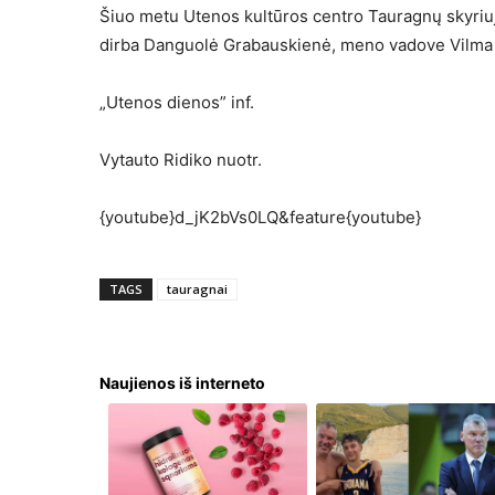
Šiuo metu Utenos kultūros centro Tauragnų skyriuj
dirba Danguolė Grabauskienė, meno vadove Vilma V
„Utenos dienos” inf.
Vytauto Ridiko nuotr.
{youtube}d_jK2bVs0LQ&feature{youtube}
TAGS
tauragnai
Naujienos iš interneto