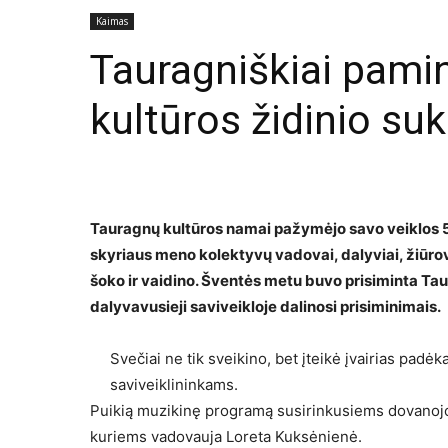
Kaimas
Tauragniškiai pamin
kultūros židinio suk
Tauragnų kultūros namai pažymėjo savo veiklos 5
skyriaus meno kolektyvų vadovai, dalyviai, žiūrovai
šoko ir vaidino. Šventės metu buvo prisiminta Taura
dalyvavusieji saviveikloje dalinosi prisiminimais.
Svečiai ne tik sveikino, bet įteikė įvairias padė
saviveiklininkams.
Puikią muzikinę programą susirinkusiems dovanojo 
kuriems vadovauja Loreta Kuksėnienė.