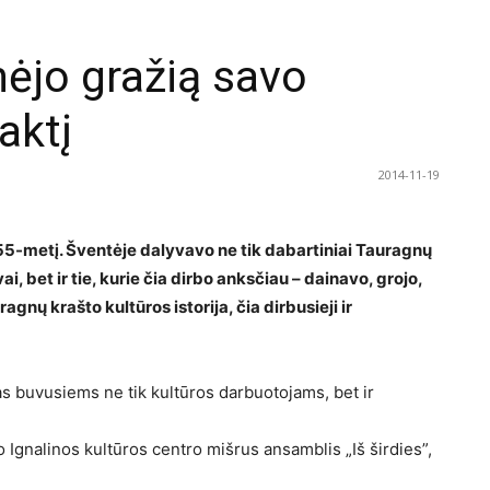
ėjo gražią savo
aktį
2014-11-19
5-metį. Šventėje dalyvavo ne tik dabartiniai Tauragnų
, bet ir tie, kurie čia dirbo anksčiau – dainavo, grojo,
gnų krašto kultūros istorija, čia dirbusieji ir
kas buvusiems ne tik kultūros darbuotojams, bet ir
Ignalinos kultūros centro mišrus ansamblis „Iš širdies”,