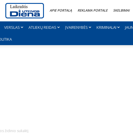
APIE PORTALĄ
REKLAMA PORTALE
SKELBIMAI
VERSLAS
ATLIEKŲ REIDAS
ĮVAIRENYBĖS
KRIMINALAI
JAU
OLITIKA
os židinio sukaktį