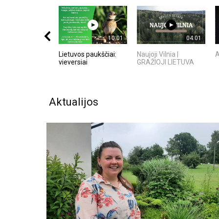
10:01
04:01
Lietuvos paukščiai:
Naujoji Vilnia |
A
vieversiai
GRAŽIOJI LIETUVA
Aktualijos