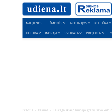
NAUJIENOS
ŽMONĖS
AKTUALIJOS
KULTŪRA
LIETUVA
INDRAJA
SVEIKATA
PROJEKTAI
P
Pradžia
Kaimas
Tauragniškiai paminėjo gražią savo kultūr