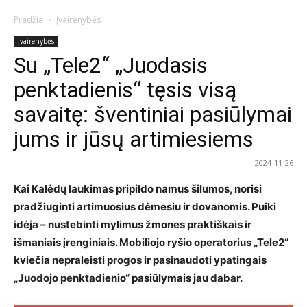
Pradžia
Įvairenybės
Įvairenybės
Su „Tele2“ „Juodasis
penktadienis“ tęsis visą
savaitę: šventiniai pasiūlymai
jums ir jūsų artimiesiems
2024-11-26
Kai Kalėdų laukimas pripildo namus šilumos, norisi
pradžiuginti artimuosius dėmesiu ir dovanomis. Puiki
idėja – nustebinti mylimus žmones praktiškais ir
išmaniais įrenginiais. Mobiliojo ryšio operatorius „Tele2“
kviečia nepraleisti progos ir pasinaudoti ypatingais
„Juodojo penktadienio“ pasiūlymais jau dabar.