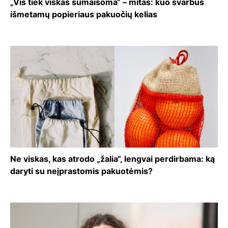
„Vis tiek viskas sumaišoma“ – mitas: kuo svarbus
išmetamų popieriaus pakuočių kelias
Ne viskas, kas atrodo „žalia“, lengvai perdirbama: ką
daryti su neįprastomis pakuotėmis?