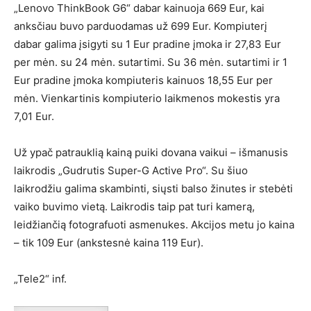
„Lenovo ThinkBook G6“ dabar kainuoja 669 Eur, kai
anksčiau buvo parduodamas už 699 Eur. Kompiuterį
dabar galima įsigyti su 1 Eur pradine įmoka ir 27,83 Eur
per mėn. su 24 mėn. sutartimi. Su 36 mėn. sutartimi ir 1
Eur pradine įmoka kompiuteris kainuos 18,55 Eur per
mėn. Vienkartinis kompiuterio laikmenos mokestis yra
7,01 Eur.
Už ypač patrauklią kainą puiki dovana vaikui – išmanusis
laikrodis „Gudrutis Super-G Active Pro“. Su šiuo
laikrodžiu galima skambinti, siųsti balso žinutes ir stebėti
vaiko buvimo vietą. Laikrodis taip pat turi kamerą,
leidžiančią fotografuoti asmenukes. Akcijos metu jo kaina
– tik 109 Eur (ankstesnė kaina 119 Eur).
„Tele2“ inf.