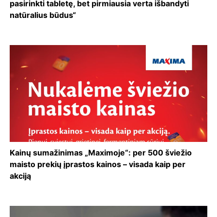
pasirinkti tabletę, bet pirmiausia verta išbandyti
natūralius būdus“
Kainų sumažinimas „Maximoje“: per 500 šviežio
maisto prekių įprastos kainos – visada kaip per
akciją