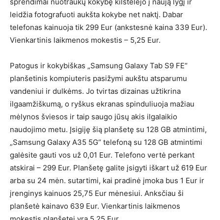
sprendimai nuotraukų kokybę kilstelėjo į naują lygį ir
leidžia fotografuoti aukšta kokybe net naktį. Dabar
telefonas kainuoja tik 299 Eur (ankstesnė kaina 339 Eur).
Vienkartinis laikmenos mokestis – 5,25 Eur.
Patogus ir kokybiškas „Samsung Galaxy Tab S9 FE“
planšetinis kompiuteris pasižymi aukštu atsparumu
vandeniui ir dulkėms. Jo tvirtas dizainas užtikrina
ilgaamžiškumą, o ryškus ekranas spinduliuoja mažiau
mėlynos šviesos ir taip saugo jūsų akis ilgalaikio
naudojimo metu. Įsigiję šią planšetę su 128 GB atmintimi,
„Samsung Galaxy A35 5G“ telefoną su 128 GB atmintimi
galėsite gauti vos už 0,01 Eur. Telefono vertė perkant
atskirai – 299 Eur. Planšetę galite įsigyti iškart už 619 Eur
arba su 24 mėn. sutartimi, kai pradinė įmoka bus 1 Eur ir
įrenginys kainuos 25,75 Eur mėnesiui. Anksčiau ši
planšetė kainavo 639 Eur. Vienkartinis laikmenos
mokestis planšetei yra 5,25 Eur.