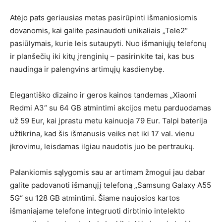
Atėjo pats geriausias metas pasirūpinti išmaniosiomis
dovanomis, kai galite pasinaudoti unikaliais „Tele2“
pasiūlymais, kurie leis sutaupyti. Nuo išmaniųjų telefonų
ir planšečių iki kitų įrenginių – pasirinkite tai, kas bus
naudinga ir palengvins artimųjų kasdienybę.
Elegantiško dizaino ir geros kainos tandemas „Xiaomi
Redmi A3“ su 64 GB atmintimi akcijos metu parduodamas
už 59 Eur, kai įprastu metu kainuoja 79 Eur. Talpi baterija
užtikrina, kad šis išmanusis veiks net iki 17 val. vienu
įkrovimu, leisdamas ilgiau naudotis juo be pertraukų.
Palankiomis sąlygomis sau ar artimam žmogui jau dabar
galite padovanoti išmanųjį telefoną „Samsung Galaxy A55
5G“ su 128 GB atmintimi. Šiame naujosios kartos
išmaniajame telefone integruoti dirbtinio intelekto