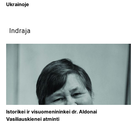
Ukrainoje
Indraja
Istorikei ir visuomenininkei dr. Aldonai
Vasiliauskienei atminti