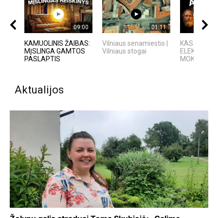
09:00
01:11
KAMUOLINIS ŽAIBAS:
Vilniaus senamiestis |
KAS IŠRAD
MĮSLINGA GAMTOS
Vilniaus stogai
ELEKTRĄ? 6
PASLAPTIS
MOKSLININKAI
Aktualijos