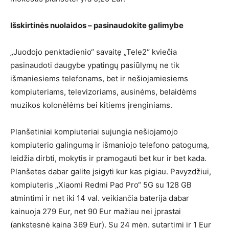
Išskirtinės nuolaidos – pasinaudokite galimybe
„Juodojo penktadienio“ savaitę „Tele2“ kviečia
pasinaudoti daugybe ypatingų pasiūlymų ne tik
išmaniesiems telefonams, bet ir nešiojamiesiems
kompiuteriams, televizoriams, ausinėms, belaidėms
muzikos kolonėlėms bei kitiems įrenginiams.
Planšetiniai kompiuteriai sujungia nešiojamojo
kompiuterio galingumą ir išmaniojo telefono patogumą,
leidžia dirbti, mokytis ir pramogauti bet kur ir bet kada.
Planšetes dabar galite įsigyti kur kas pigiau. Pavyzdžiui,
kompiuteris „Xiaomi Redmi Pad Pro“ 5G su 128 GB
atmintimi ir net iki 14 val. veikiančia baterija dabar
kainuoja 279 Eur, net 90 Eur mažiau nei įprastai
(ankstesnė kaina 369 Eur). Su 24 mėn. sutartimi ir 1 Eur