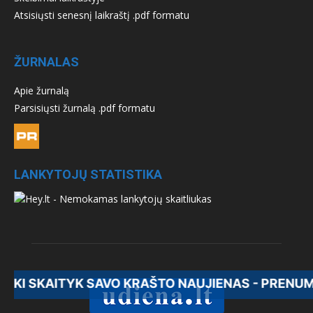
Atsisiųsti senesnį laikraštį .pdf formatu
ŽURNALAS
Apie žurnalą
Parsisiųsti žurnalą .pdf formatu
LANKYTOJŲ STATISTIKA
ITYK SAVO KRAŠTO NAUJIENAS - PRENUMERUOK U