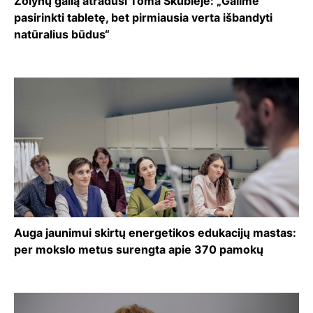
Žolynų galią atradusi Toma Skubiejė: „Galime
pasirinkti tabletę, bet pirmiausia verta išbandyti
natūralius būdus“
Auga jaunimui skirtų energetikos edukacijų mastas:
per mokslo metus surengta apie 370 pamokų