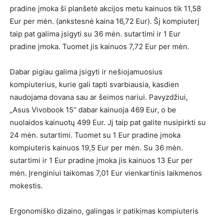
pradine įmoka ši planšetė akcijos metu kainuos tik 11,58
Eur per mėn. (ankstesnė kaina 16,72 Eur). Šį kompiuterį
taip pat galima įsigyti su 36 mėn. sutartimi ir 1 Eur
pradine įmoka. Tuomet jis kainuos 7,72 Eur per mėn.
Dabar pigiau galima įsigyti ir nešiojamuosius
kompiuterius, kurie gali tapti svarbiausia, kasdien
naudojama dovana sau ar šeimos nariui. Pavyzdžiui,
„Asus Vivobook 15“ dabar kainuoja 469 Eur, o be
nuolaidos kainuotų 499 Eur. Jį taip pat galite nusipirkti su
24 mėn. sutartimi. Tuomet su 1 Eur pradine įmoka
kompiuteris kainuos 19,5 Eur per mėn. Su 36 mėn.
sutartimi ir 1 Eur pradine įmoka jis kainuos 13 Eur per
mėn. Įrenginiui taikomas 7,01 Eur vienkartinis laikmenos
mokestis.
Ergonomiško dizaino, galingas ir patikimas kompiuteris