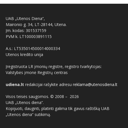
UAB „Utenos Diena“,
Maironio g. 34, LT-28144, Utena.
Įm. kodas: 301537159
PVM k. LT100003891115
A.s.: LT535014500014000334
Utenos kredito unija
Įregistruota LR įmonių registre, registro tvarkytojas:
Valstybės įmonė Registrų centras
udiena.lt
redakcijai rašykite adresu
reklama@utenosdiena.lt
Visos teisės saugomos. © 2008 –
2026
UAB „Utenos diena“.
Kopijuoti, dauginti, platinti galima tik gavus raštišką UAB
„Utenos diena“ sutikimą.