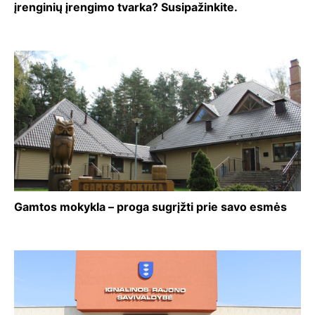
įrenginių įrengimo tvarka? Susipažinkite.
Gamtos mokykla – proga sugrįžti prie savo esmės