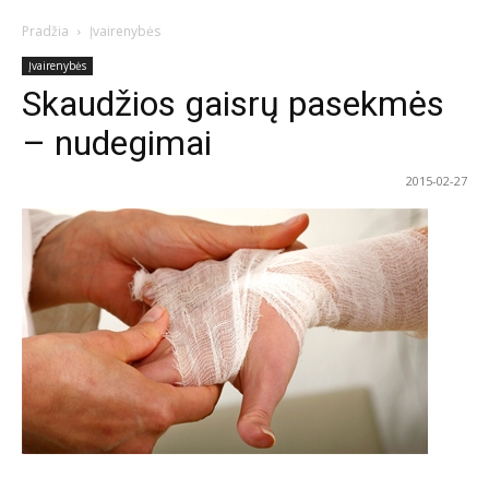
Pradžia
Įvairenybės
Įvairenybės
Skaudžios gaisrų pasekmės
– nudegimai
2015-02-27