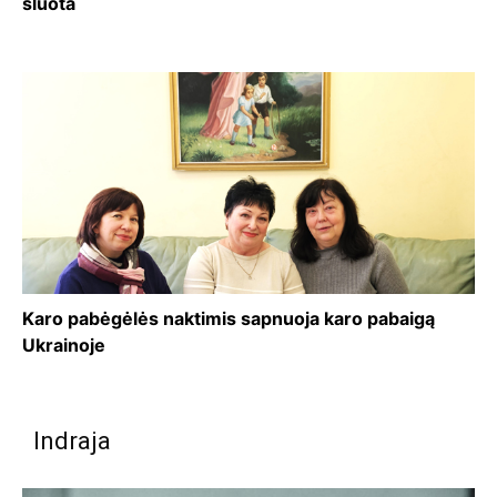
šluota
Karo pabėgėlės naktimis sapnuoja karo pabaigą
Ukrainoje
Indraja