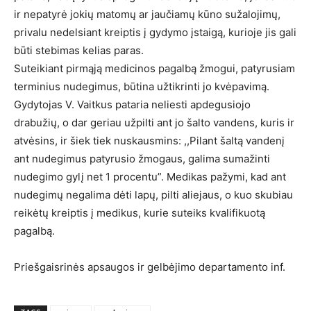
ir nepatyrė jokių matomų ar jaučiamų kūno sužalojimų,
privalu nedelsiant kreiptis į gydymo įstaigą, kurioje jis gali
būti stebimas kelias paras.
Suteikiant pirmąją medicinos pagalbą žmogui, patyrusiam
terminius nudegimus, būtina užtikrinti jo kvėpavimą.
Gydytojas V. Vaitkus pataria neliesti apdegusiojo
drabužių, o dar geriau užpilti ant jo šalto vandens, kuris ir
atvėsins, ir šiek tiek nuskausmins: ,,Pilant šaltą vandenį
ant nudegimus patyrusio žmogaus, galima sumažinti
nudegimo gylį net 1 procentu”. Medikas pažymi, kad ant
nudegimų negalima dėti lapų, pilti aliejaus, o kuo skubiau
reikėtų kreiptis į medikus, kurie suteiks kvalifikuotą
pagalbą.
Priešgaisrinės apsaugos ir gelbėjimo departamento inf.