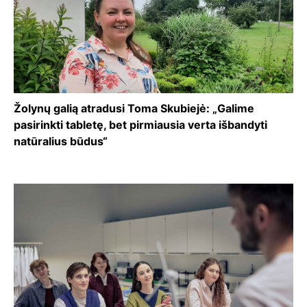
Žolynų galią atradusi Toma Skubiejė: „Galime
pasirinkti tabletę, bet pirmiausia verta išbandyti
natūralius būdus“