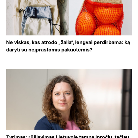
Ne viskas, kas atrodo „žalia“, lengvai perdirbama: ką
daryti su neįprastomis pakuotėmis?
Tyrimas: rūšiavimas Lietuvoje tampa įpročiu, tačiau