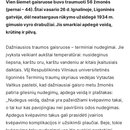
Vien šiemet gaisruose buvo traumuoti 56 žmonės
(pernai – 44). Štai vasario 26 d. Ignalinoje, Ligoninės
gatvėje, dėl neatsargaus rūkymo užsidegė 1934 m.
gimusio vyro drabužiai. Jis smarkiai apdegė veidą,
krūtinę ir pilvą.
Dažniausios traumos gaisruose – terminiai nudegimai. Jie
įvyksta veikiant aukštai temperatūrai: nusideginus
liepsna, karštu oru, karštu vandeniu ar kitais įkaitusiais
daiktais. VšĮ Respublikinės Vilniaus universitetinės
ligoninės Terminių traumų skyriaus vedėjas Vytautas
Vaitkus pastebi, kad dažniausiai gaisro metu žmonės
patiria gilesnių nudegimų, apdega veidą ir plaštakas:
,,Nudegus veidą, dažnai yra pažeidžiami kvėpavimo takai,
o tai kur kas pavojingiau nei paviršinis odos nudegimas.
Apdegus kvėpavimo takus gali prasidėti įvairios
kvėpavimo komplikacijos ir užsikimši plaučiai. Beje, tokie