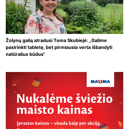
Žolynų galią atradusi Toma Skubiejė: „Galime
pasirinkti tabletę, bet pirmiausia verta išbandyti
natūralius būdus“