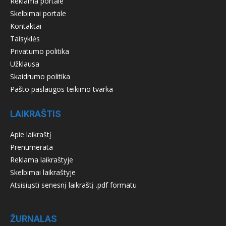
Reklama portale
Skelbimai portale
Kontaktai
Taisyklės
Privatumo politika
Užklausa
Skaidrumo politika
Pašto paslaugos teikimo tvarka
LAIKRAŠTIS
Apie laikraštį
Prenumerata
Reklama laikraštyje
Skelbimai laikraštyje
Atsisiųsti senesnį laikraštį .pdf formatu
ŽURNALAS