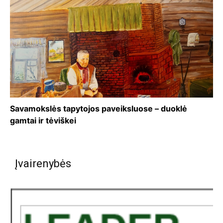
Savamokslės tapytojos paveiksluose – duoklė
gamtai ir tėviškei
Įvairenybės