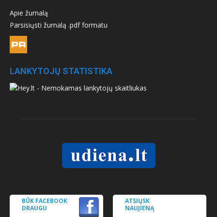
Apie žurnalą
Parsisiųsti žurnalą .pdf formatu
LANKYTOJŲ STATISTIKA
BŪK FACEBOOK
ATSIŲSK
DRAUGU
NAUJIENĄ