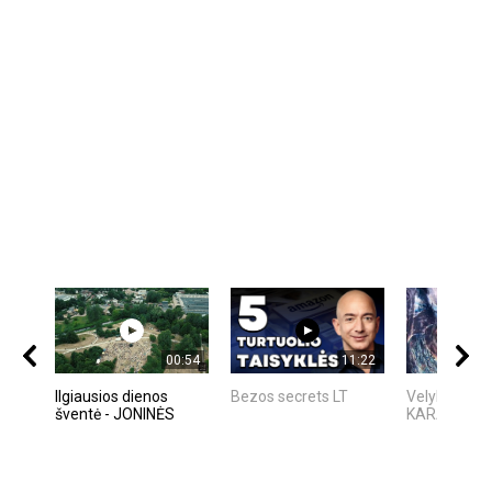
00:54
11:22
Ilgiausios dienos
Bezos secrets LT
Velykų aitvar
šventė - JONINĖS
KARALIŲ P