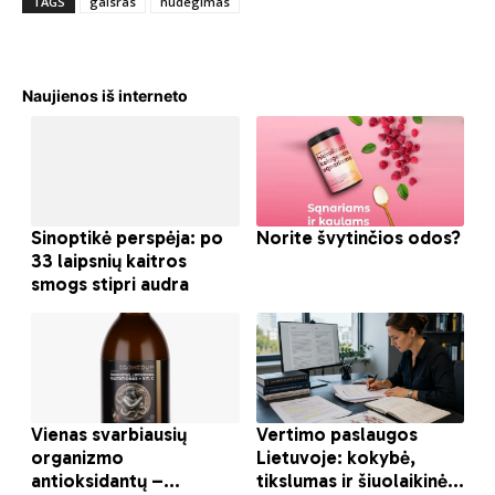
TAGS
gaisras
nudegimas
Naujienos iš interneto