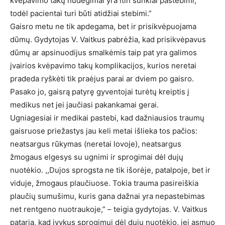
kvėpavimo takų nudegimai yra itin sunkiai pastebimi,
todėl pacientai turi būti atidžiai stebimi.”
Gaisro metu ne tik apdegama, bet ir prisikvėpuojama
dūmų. Gydytojas V. Vaitkus pabrėžia, kad prisikvėpavus
dūmų ar apsinuodijus smalkėmis taip pat yra galimos
įvairios kvėpavimo takų komplikacijos, kurios neretai
pradeda ryškėti tik praėjus parai ar dviem po gaisro.
Pasako jo, gaisrą patyrę gyventojai turėtų kreiptis į
medikus net jei jaučiasi pakankamai gerai.
Ugniagesiai ir medikai pastebi, kad dažniausios traumų
gaisruose priežastys jau keli metai išlieka tos pačios:
neatsargus rūkymas (neretai lovoje), neatsargus
žmogaus elgesys su ugnimi ir sprogimai dėl dujų
nuotėkio. ,,Dujos sprogsta ne tik išorėje, patalpoje, bet ir
viduje, žmogaus plaučiuose. Tokia trauma pasireiškia
plaučių sumušimu, kuris gana dažnai yra nepastebimas
net rentgeno nuotraukoje,” – teigia gydytojas. V. Vaitkus
pataria, kad įvykus sprogimui dėl dujų nuotėkio, jei asmuo