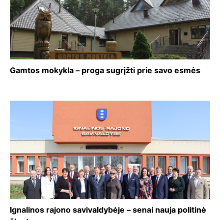
Gamtos mokykla – proga sugrįžti prie savo esmės
Ignalinos rajono savivaldybėje – senai nauja politinė