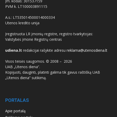
Įm. kodas: 301537159
PVM k. LT100003891115
A.s.: LT535014500014000334
Utenos kredito unija
Įregistruota LR įmonių registre, registro tvarkytojas:
Valstybės įmonė Registrų centras
udiena.lt
redakcijai rašykite adresu
reklama@utenosdiena.lt
Visos teisės saugomos. © 2008 –
2026
UAB „Utenos diena“.
Kopijuoti, dauginti, platinti galima tik gavus raštišką UAB
„Utenos diena“ sutikimą.
PORTALAS
Apie portalą