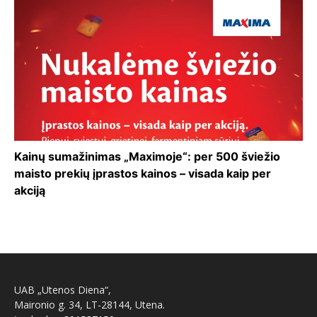
Kainų sumažinimas „Maximoje“: per 500 šviežio
maisto prekių įprastos kainos – visada kaip per
akciją
UAB „Utenos Diena“,
Maironio g. 34, LT-28144, Utena.