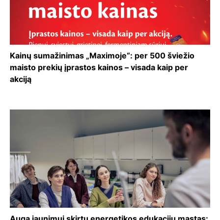
Kainų sumažinimas „Maximoje“: per 500 šviežio
maisto prekių įprastos kainos – visada kaip per
akciją
Auga jaunimui skirtų energetikos edukacijų mastas: