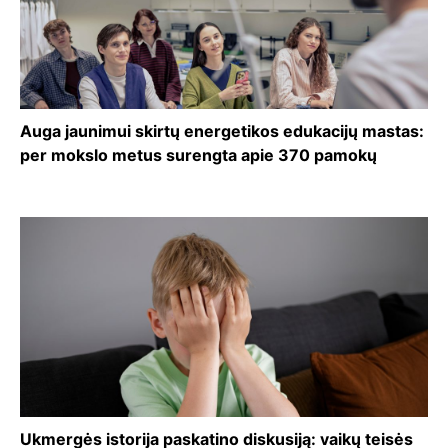
Auga jaunimui skirtų energetikos edukacijų mastas:
per mokslo metus surengta apie 370 pamokų
Ukmergės istorija paskatino diskusiją: vaikų teisės