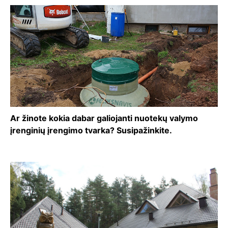
Ar žinote kokia dabar galiojanti nuotekų valymo
įrenginių įrengimo tvarka? Susipažinkite.