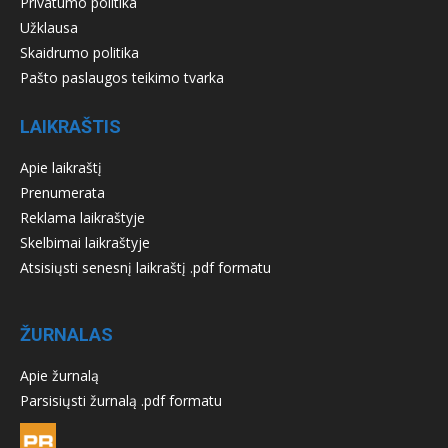
Privatumo politika
Užklausa
Skaidrumo politika
Pašto paslaugos teikimo tvarka
LAIKRAŠTIS
Apie laikraštį
Prenumerata
Reklama laikraštyje
Skelbimai laikraštyje
Atsisiųsti senesnį laikraštį .pdf formatu
ŽURNALAS
Apie žurnalą
Parsisiųsti žurnalą .pdf formatu