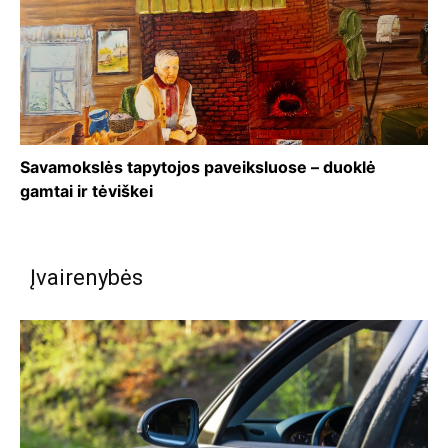
Savamokslės tapytojos paveiksluose – duoklė
gamtai ir tėviškei
Įvairenybės