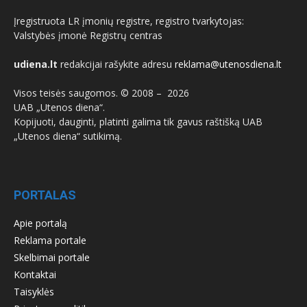
Įregistruota LR įmonių registre, registro tvarkytojas:
Valstybės įmonė Registrų centras
udiena.lt
redakcijai rašykite adresu
reklama@utenosdiena.lt
Visos teisės saugomos. © 2008 –
2026
UAB „Utenos diena“.
Kopijuoti, dauginti, platinti galima tik gavus raštišką UAB
„Utenos diena“ sutikimą.
PORTALAS
Apie portalą
Reklama portale
Skelbimai portale
Kontaktai
Taisyklės