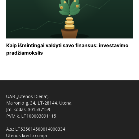
Kaip išmintingai valdyti savo finansus: investavimo
pradžiamokslis
UAB „Utenos Diena“,
Maironio g. 34, LT-28144, Utena.
Įm. kodas: 301537159
PVM k. LT100003891115
A.s.: LT535014500014000334
Utenos kredito unija