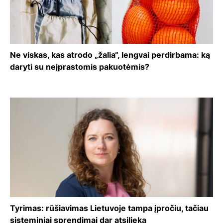
Ne viskas, kas atrodo „žalia“, lengvai perdirbama: ką
daryti su neįprastomis pakuotėmis?
Tyrimas: rūšiavimas Lietuvoje tampa įpročiu, tačiau
sisteminiai sprendimai dar atsilieka