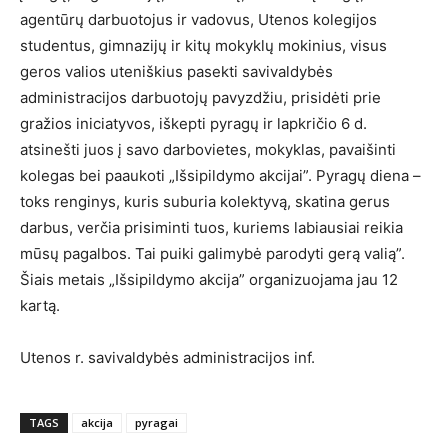
agentūrų darbuotojus ir vadovus, Utenos kolegijos
studentus, gimnazijų ir kitų mokyklų mokinius, visus
geros valios uteniškius pasekti savivaldybės
administracijos darbuotojų pavyzdžiu, prisidėti prie
gražios iniciatyvos, iškepti pyragų ir lapkričio 6 d.
atsinešti juos į savo darbovietes, mokyklas, pavaišinti
kolegas bei paaukoti „Išsipildymo akcijai”. Pyragų diena –
toks renginys, kuris suburia kolektyvą, skatina gerus
darbus, verčia prisiminti tuos, kuriems labiausiai reikia
mūsų pagalbos. Tai puiki galimybė parodyti gerą valią”.
Šiais metais „Išsipildymo akcija” organizuojama jau 12
kartą.
Utenos r. savivaldybės administracijos inf.
TAGS
akcija
pyragai