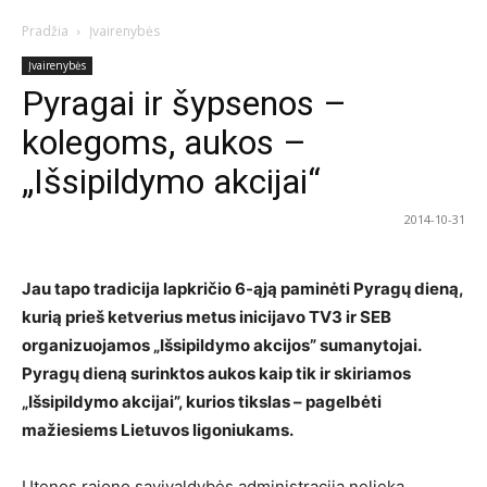
Pradžia
Įvairenybės
Įvairenybės
Pyragai ir šypsenos –
kolegoms, aukos –
„Išsipildymo akcijai“
2014-10-31
Jau tapo tradicija lapkričio 6-ąją paminėti Pyragų dieną,
kurią prieš ketverius metus inicijavo TV3 ir SEB
organizuojamos „Išsipildymo akcijos” sumanytojai.
Pyragų dieną surinktos aukos kaip tik ir skiriamos
„Išsipildymo akcijai”, kurios tikslas – pagelbėti
mažiesiems Lietuvos ligoniukams.
Utenos rajono savivaldybės administracija nelieka