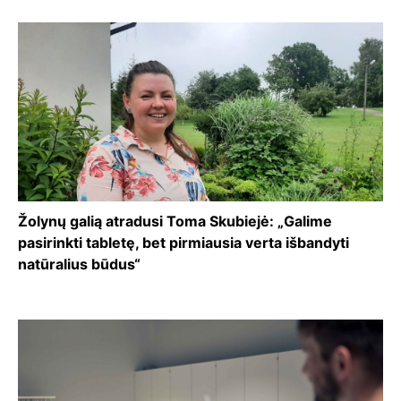
Žolynų galią atradusi Toma Skubiejė: „Galime
pasirinkti tabletę, bet pirmiausia verta išbandyti
natūralius būdus“