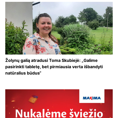
Žolynų galią atradusi Toma Skubiejė: „Galime
pasirinkti tabletę, bet pirmiausia verta išbandyti
natūralius būdus“