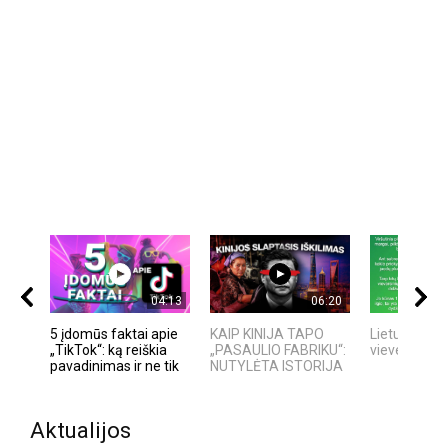
04:13
06:20
5 įdomūs faktai apie
KAIP KINIJA TAPO
Lietuvos pau
„TikTok“: ką reiškia
„PASAULIO FABRIKU“:
vieversiai
pavadinimas ir ne tik
NUTYLĖTA ISTORIJA
Aktualijos