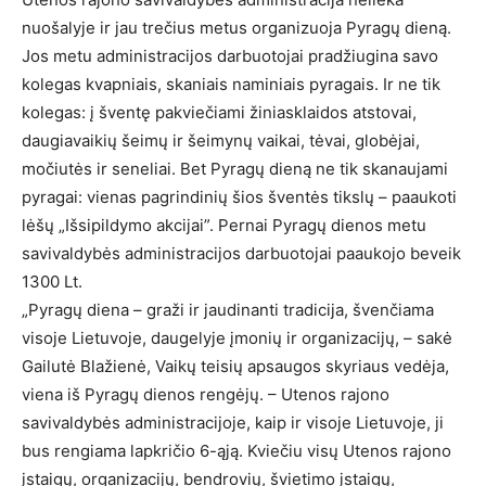
nuošalyje ir jau trečius metus organizuoja Pyragų dieną.
Jos metu administracijos darbuotojai pradžiugina savo
kolegas kvapniais, skaniais naminiais pyragais. Ir ne tik
kolegas: į šventę pakviečiami žiniasklaidos atstovai,
daugiavaikių šeimų ir šeimynų vaikai, tėvai, globėjai,
močiutės ir seneliai. Bet Pyragų dieną ne tik skanaujami
pyragai: vienas pagrindinių šios šventės tikslų – paaukoti
lėšų „Išsipildymo akcijai”. Pernai Pyragų dienos metu
savivaldybės administracijos darbuotojai paaukojo beveik
1300 Lt.
„Pyragų diena – graži ir jaudinanti tradicija, švenčiama
visoje Lietuvoje, daugelyje įmonių ir organizacijų, – sakė
Gailutė Blažienė, Vaikų teisių apsaugos skyriaus vedėja,
viena iš Pyragų dienos rengėjų. – Utenos rajono
savivaldybės administracijoje, kaip ir visoje Lietuvoje, ji
bus rengiama lapkričio 6-ąją. Kviečiu visų Utenos rajono
įstaigų, organizacijų, bendrovių, švietimo įstaigų,