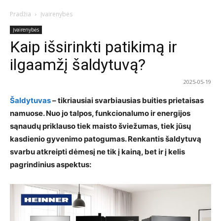
Pradžia
Įvairenybės
Įvairenybės
Kaip išsirinkti patikimą ir
ilgaamžį šaldytuvą?
2025-05-19
Šaldytuvas
– tikriausiai svarbiausias buities prietaisas
namuose. Nuo jo talpos, funkcionalumo ir energijos
sąnaudų priklauso tiek maisto šviežumas, tiek jūsų
kasdienio gyvenimo patogumas. Renkantis šaldytuvą
svarbu atkreipti dėmesį ne tik į kainą, bet ir į kelis
pagrindinius aspektus: