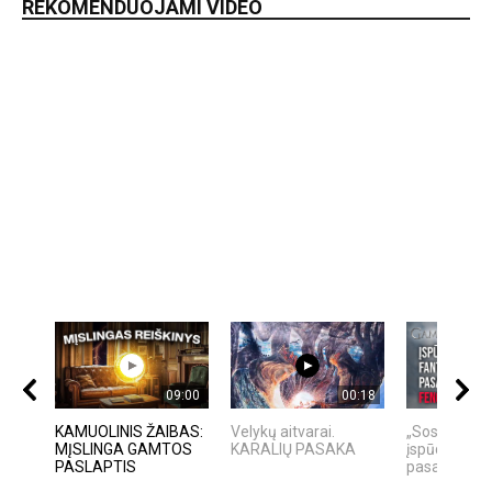
REKOMENDUOJAMI VIDEO
09:00
00:18
KAMUOLINIS ŽAIBAS:
Velykų aitvarai.
„Sostų karai"
MĮSLINGA GAMTOS
KARALIŲ PASAKA
įspūdingas f
PASLAPTIS
pasaulio f