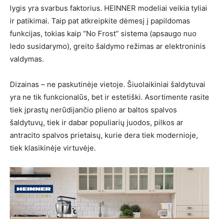
lygis yra svarbus faktorius. HEINNER modeliai veikia tyliai
ir patikimai. Taip pat atkreipkite dėmesį į papildomas
funkcijas, tokias kaip “No Frost” sistema (apsaugo nuo
ledo susidarymo), greito šaldymo režimas ar elektroninis
valdymas.
Dizainas – ne paskutinėje vietoje. Šiuolaikiniai šaldytuvai
yra ne tik funkcionalūs, bet ir estetiški. Asortimente rasite
tiek įprastų nerūdijančio plieno ar baltos spalvos
šaldytuvų, tiek ir dabar populiarių juodos, pilkos ar
antracito spalvos prietaisų, kurie dera tiek modernioje,
tiek klasikinėje virtuvėje.