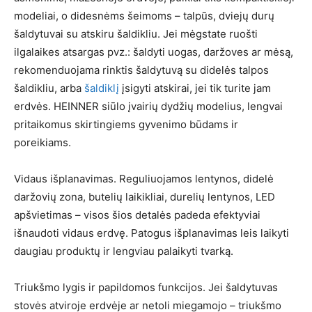
modeliai, o didesnėms šeimoms – talpūs, dviejų durų
šaldytuvai su atskiru šaldikliu. Jei mėgstate ruošti
ilgalaikes atsargas pvz.: šaldyti uogas, daržoves ar mėsą,
rekomenduojama rinktis šaldytuvą su didelės talpos
šaldikliu, arba
šaldiklį
įsigyti atskirai, jei tik turite jam
erdvės. HEINNER siūlo įvairių dydžių modelius, lengvai
pritaikomus skirtingiems gyvenimo būdams ir
poreikiams.
Vidaus išplanavimas. Reguliuojamos lentynos, didelė
daržovių zona, butelių laikikliai, durelių lentynos, LED
apšvietimas – visos šios detalės padeda efektyviai
išnaudoti vidaus erdvę. Patogus išplanavimas leis laikyti
daugiau produktų ir lengviau palaikyti tvarką.
Triukšmo lygis ir papildomos funkcijos. Jei šaldytuvas
stovės atviroje erdvėje ar netoli miegamojo – triukšmo