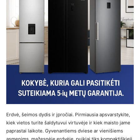
Erdvė, šeimos dydis ir įpročiai. Pirmiausia apsvarstykite,
kiek vietos turite šaldytuvui virtuvėje ir kiek maisto jame
paprastai laikote. Gyvenantiems dviese ar vienišiems
asmenims, mažesnėje erdvėje, puikiai tiks kompaktiškieji