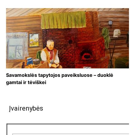
Savamokslės tapytojos paveiksluose – duoklė
gamtai ir tėviškei
Įvairenybės