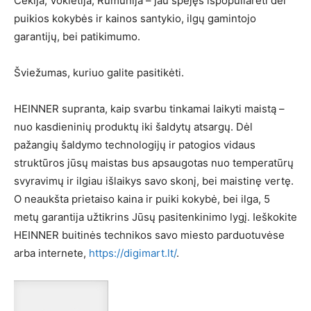
Čekija, Vokietija, Rumunija – jau spėjęs išpopuliarėti dėl
puikios kokybės ir kainos santykio, ilgų gamintojo
garantijų, bei patikimumo.
Šviežumas, kuriuo galite pasitikėti.
HEINNER supranta, kaip svarbu tinkamai laikyti maistą –
nuo kasdieninių produktų iki šaldytų atsargų. Dėl
pažangių šaldymo technologijų ir patogios vidaus
struktūros jūsų maistas bus apsaugotas nuo temperatūrų
svyravimų ir ilgiau išlaikys savo skonį, bei maistinę vertę.
O neaukšta prietaiso kaina ir puiki kokybė, bei ilga, 5
metų garantija užtikrins Jūsų pasitenkinimo lygį. Ieškokite
HEINNER buitinės technikos savo miesto parduotuvėse
arba internete,
https://digimart.lt/
.