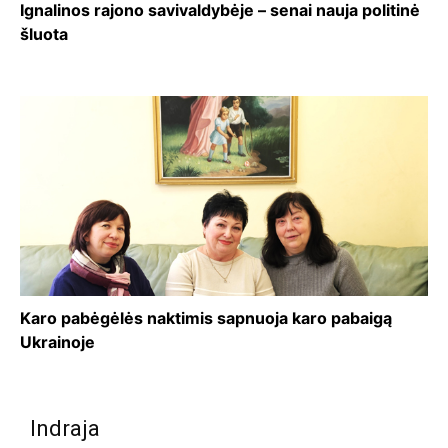
Ignalinos rajono savivaldybėje – senai nauja politinė
šluota
Karo pabėgėlės naktimis sapnuoja karo pabaigą
Ukrainoje
Indraja