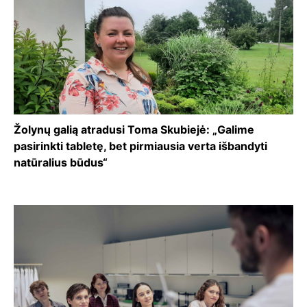
Žolynų galią atradusi Toma Skubiejė: „Galime
pasirinkti tabletę, bet pirmiausia verta išbandyti
natūralius būdus“