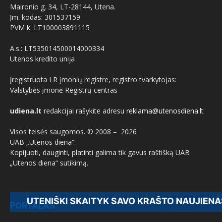
Maironio g. 34, LT-28144, Utena.
Įm. kodas: 301537159
PVM k. LT100003891115
A.s.: LT535014500014000334
Utenos kredito unija
Įregistruota LR įmonių registre, registro tvarkytojas:
Valstybės įmonė Registrų centras
udiena.lt
redakcijai rašykite adresu
reklama@utenosdiena.lt
Visos teisės saugomos. © 2008 –
2026
UAB „Utenos diena“.
Kopijuoti, dauginti, platinti galima tik gavus raštišką UAB
„Utenos diena“ sutikimą.
IŠKI SKAITYK SAVO KRAŠTO NAUJIENAS - PREN
PORTALAS