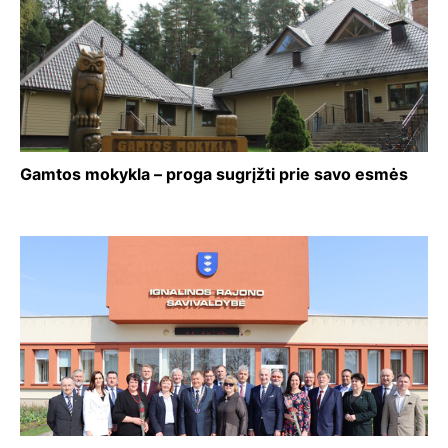
Gamtos mokykla – proga sugrįžti prie savo esmės