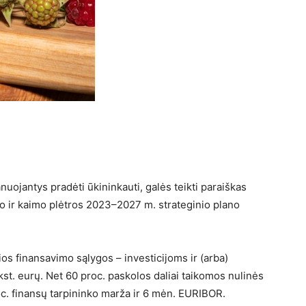
nuojantys pradėti ūkininkauti, galės teikti paraiškas
 ir kaimo plėtros 2023–2027 m. strateginio plano
s finansavimo sąlygos – investicijoms ir (arba)
ūkst. eurų. Net 60 proc. paskolos daliai taikomos nulinės
oc. finansų tarpininko marža ir 6 mėn. EURIBOR.