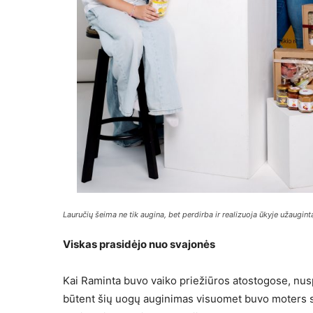
Lauručių šeima ne tik augina, bet perdirba ir realizuoja ūkyje užaugin
Viskas prasidėjo nuo svajonės
Kai Raminta buvo vaiko priežiūros atostogose, nuspr
būtent šių uogų auginimas visuomet buvo moters sva