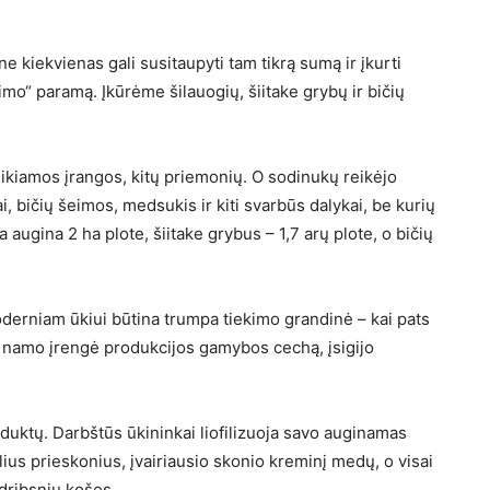
 ne kiekvienas gali susitaupyti tam tikrą sumą ir įkurti
imo“ paramą. Įkūrėme šilauogių, šiitake grybų ir bičių
eikiamos įrangos, kitų priemonių. O sodinukų reikėjo
i, bičių šeimos, medsukis ir kiti svarbūs dalykai, be kurių
ugina 2 ha plote, šiitake grybus – 1,7 arų plote, o bičių
derniam ūkiui būtina trumpa tiekimo grandinė – kai pats
alia namo įrengė produkcijos gamybos cechą, įsigijo
uktų. Darbštūs ūkininkai liofilizuoja savo auginamas
ius prieskonius, įvairiausio skonio kreminį medų, o visai
dribsnių košes.