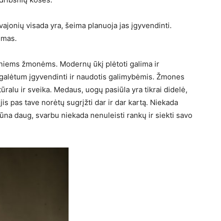
vajonių visada yra, šeima planuoja jas įgyvendinti.
imas.
auniems žmonėms. Modernų ūkį plėtoti galima ir
ią galėtum įgyvendinti ir naudotis galimybėmis. Žmones
tūralu ir sveika. Medaus, uogų pasiūla yra tikrai didelė,
jis pas tave norėtų sugrįžti dar ir dar kartą. Niekada
ūna daug, svarbu niekada nenuleisti rankų ir siekti savo