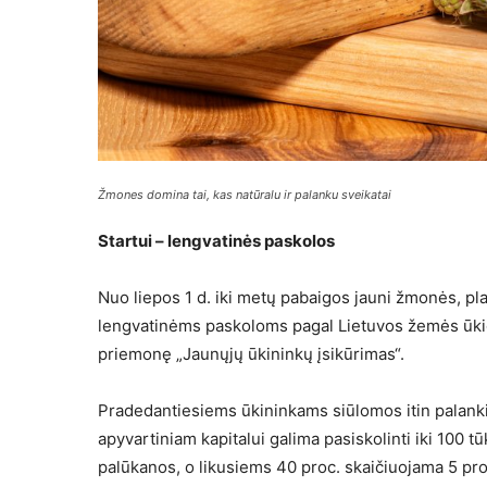
Žmones domina tai, kas natūralu ir palanku sveikatai
Startui – lengvatinės paskolos
Nuo liepos 1 d. iki metų pabaigos jauni žmonės, pla
lengvatinėms paskoloms pagal Lietuvos žemės ūkio
priemonę „Jaunųjų ūkininkų įsikūrimas“.
Pradedantiesiems ūkininkams siūlomos itin palankio
apyvartiniam kapitalui galima pasiskolinti iki 100 t
palūkanos, o likusiems 40 proc. skaičiuojama 5 pr