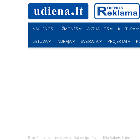
NAUJIENOS
ŽMONĖS
AKTUALIJOS
KULTŪRA
LIETUVA
INDRAJA
SVEIKATA
PROJEKTAI
P
Pradžia
Įvairenybės
Kai svajonės įleidžia šaknis kaime