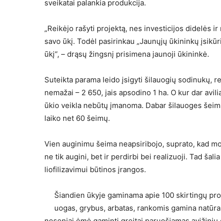
sveikatai palankia produkcija.
„Reikėjo rašyti projektą, nes investicijos didelės ir
savo ūkį. Todėl pasirinkau „Jaunųjų ūkininkų įsikūr
ūkį“, – drąsų žingsnį prisimena jaunoji ūkininkė.
Suteikta parama leido įsigyti šilauogių sodinukų, r
nemažai – 2 650, jais apsodino 1 ha. O kur dar avilia
ūkio veikla nebūtų įmanoma. Dabar šilauoges šeima a
laiko net 60 šeimų.
Vien auginimu šeima neapsiribojo, suprato, kad mo
ne tik augini, bet ir perdirbi bei realizuoji. Tad š
liofilizavimui būtinos įrangos.
Šiandien ūkyje gaminama apie 100 skirtingų prod
uogas, grybus, arbatas, rankomis gamina natūral
neseniai ėmė gaminti greitai paruošiamas avižinių 