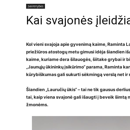
Įvairenybės
Kai svajonės įleidž
Kol vieni svajoja apie gyvenimą kaime, Raminta L
priežiūros atostogų metu gimusi idėja šiandien i
kaime, kuriame dera šilauogės, šiitake grybai ir 
„Jaunųjų ūkininkų įsikūrimo“ parama, Raminta kar
kūrybiškumas gali sukurti sėkmingą verslą net ir
Šiandien „Lauručių ūkis“ – tai ne tik gausus derlius
tai, kaip viena svajonė gali išaugti į beveik šimt
žmonėms.