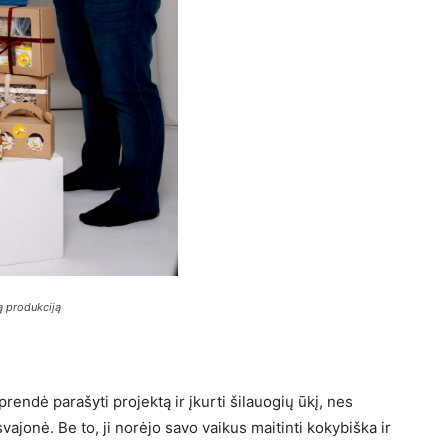
tą produkciją
endė parašyti projektą ir įkurti šilauogių ūkį, nes
jonė. Be to, ji norėjo savo vaikus maitinti kokybiška ir