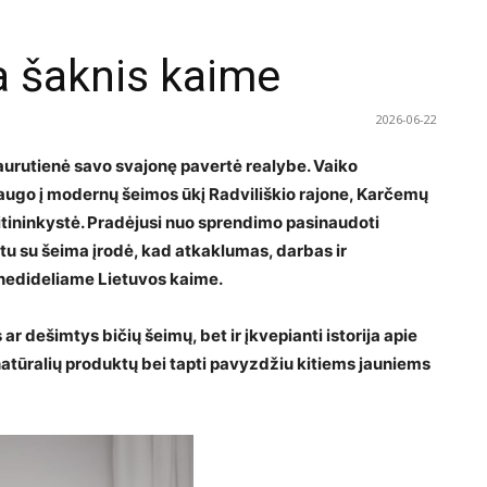
ia šaknis kaime
2026-06-22
aurutienė savo svajonę pavertė realybe. Vaiko
šaugo į modernų šeimos ūkį Radviliškio rajone, Karčemų
bitininkystė. Pradėjusi nuo sprendimo pasinaudoti
tu su šeima įrodė, kad atkaklumas, darbas ir
 nedideliame Lietuvos kaime.
 ar dešimtys bičių šeimų, bet ir įkvepianti istorija apie
ą natūralių produktų bei tapti pavyzdžiu kitiems jauniems