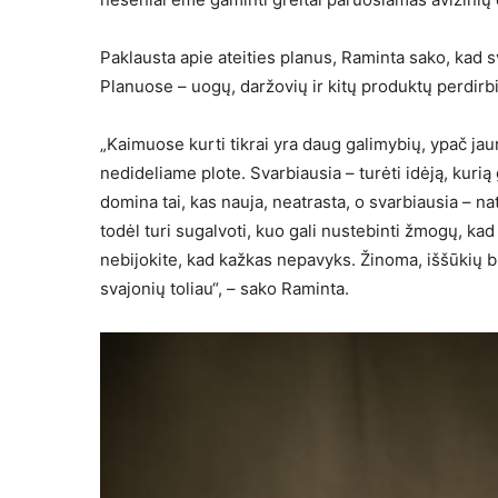
Paklausta apie ateities planus, Raminta sako, kad s
Planuose – uogų, daržovių ir kitų produktų perdirb
„Kaimuose kurti tikrai yra daug galimybių, ypač j
nedideliame plote. Svarbiausia – turėti idėją, kur
domina tai, kas nauja, neatrasta, o svarbiausia – na
todėl turi sugalvoti, kuo gali nustebinti žmogų, kad 
nebijokite, kad kažkas nepavyks. Žinoma, iššūkių b
svajonių toliau“, – sako Raminta.