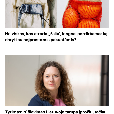
Ne viskas, kas atrodo „žalia“, lengvai perdirbama: ką
daryti su neįprastomis pakuotėmis?
Tyrimas: rūšiavimas Lietuvoje tampa įpročiu, tačiau