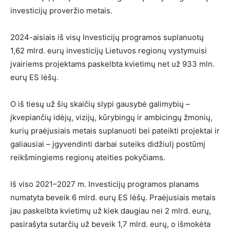
investicijų proveržio metais.
2024-aisiais iš visų Investicijų programos suplanuotų
1,62 mlrd. eurų investicijų Lietuvos regionų vystymuisi
įvairiems projektams paskelbta kvietimų net už 933 mln.
eurų ES lėšų.
O iš tiesų už šių skaičių slypi gausybė galimybių –
įkvepiančių idėjų, vizijų, kūrybingų ir ambicingų žmonių,
kurių praėjusiais metais suplanuoti bei pateikti projektai ir
galiausiai – įgyvendinti darbai suteiks didžiulį postūmį
reikšmingiems regionų ateities pokyčiams.
Iš viso 2021–2027 m. Investicijų programos planams
numatyta beveik 6 mlrd. eurų ES lėšų. Praėjusiais metais
jau paskelbta kvietimų už kiek daugiau nei 2 mlrd. eurų,
pasirašyta sutarčių už beveik 1,7 mlrd. eurų, o išmokėta