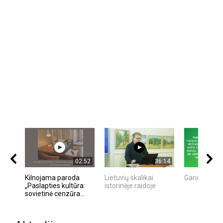
02:52
36:14
Kilnojama paroda
Lietuvių skalikai
Gandro dien
„Paslapties kultūra:
istorinėje raidoje
sovietinė cenzūra...