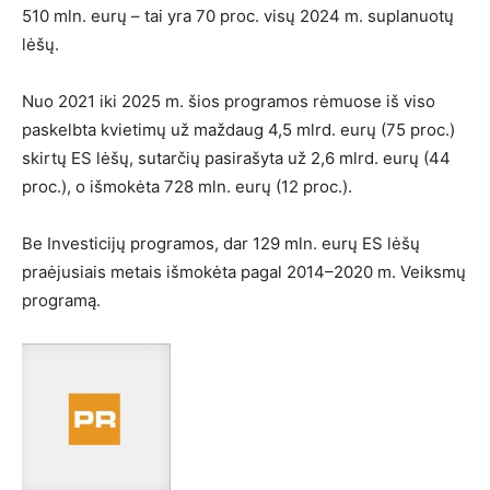
510 mln. eurų – tai yra 70 proc. visų 2024 m. suplanuotų
lėšų.
Nuo 2021 iki 2025 m. šios programos rėmuose iš viso
paskelbta kvietimų už maždaug 4,5 mlrd. eurų (75 proc.)
skirtų ES lėšų, sutarčių pasirašyta už 2,6 mlrd. eurų (44
proc.), o išmokėta 728 mln. eurų (12 proc.).
Be Investicijų programos, dar 129 mln. eurų ES lėšų
praėjusiais metais išmokėta pagal 2014–2020 m. Veiksmų
programą.