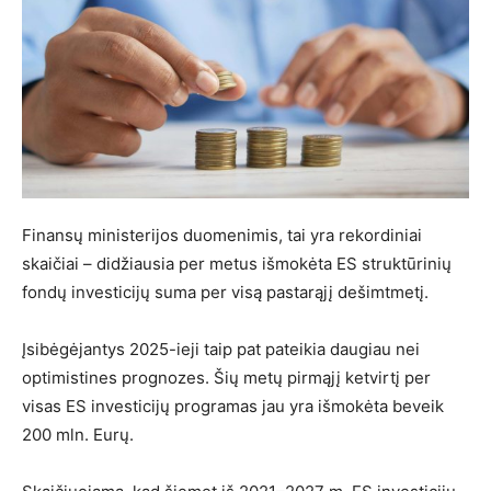
Finansų ministerijos duomenimis, tai yra rekordiniai
skaičiai – didžiausia per metus išmokėta ES struktūrinių
fondų investicijų suma per visą pastarąjį dešimtmetį.
Įsibėgėjantys 2025-ieji taip pat pateikia daugiau nei
optimistines prognozes. Šių metų pirmąjį ketvirtį per
visas ES investicijų programas jau yra išmokėta beveik
200 mln. Eurų.