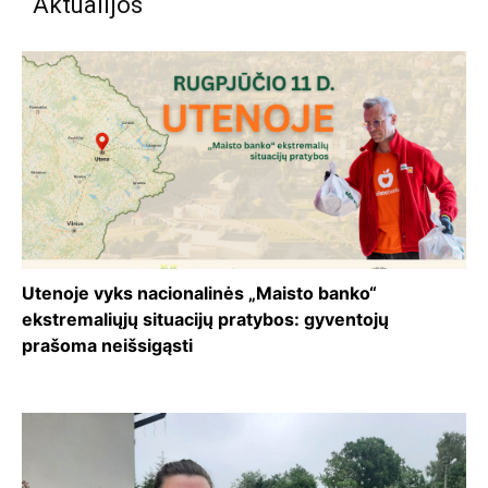
Aktualijos
Utenoje vyks nacionalinės „Maisto banko“
ekstremaliųjų situacijų pratybos: gyventojų
prašoma neišsigąsti