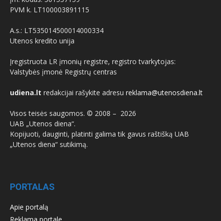
PVM k. LT100003891115
A.s.: LT535014500014000334
Utenos kredito unija
Įregistruota LR įmonių registre, registro tvarkytojas:
Valstybės įmonė Registrų centras
udiena.lt
redakcijai rašykite adresu
reklama@utenosdiena.lt
Visos teisės saugomos. © 2008 –
2026
UAB „Utenos diena“.
Kopijuoti, dauginti, platinti galima tik gavus raštišką UAB
„Utenos diena“ sutikimą.
PORTALAS
Apie portalą
Reklama portale