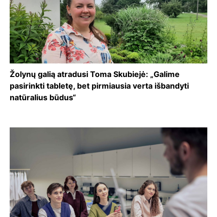
Žolynų galią atradusi Toma Skubiejė: „Galime
pasirinkti tabletę, bet pirmiausia verta išbandyti
natūralius būdus“