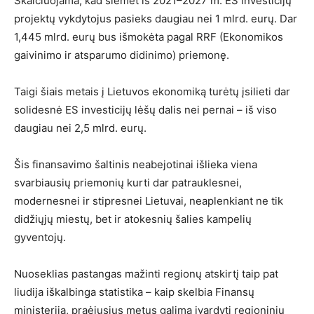
Skaičiuojama, kad šiemet iš 2021–2027 m. ES investicijų
projektų vykdytojus pasieks daugiau nei 1 mlrd. eurų. Dar
1,445 mlrd. eurų bus išmokėta pagal RRF (Ekonomikos
gaivinimo ir atsparumo didinimo) priemonę.
Taigi šiais metais į Lietuvos ekonomiką turėtų įsilieti dar
solidesnė ES investicijų lėšų dalis nei pernai – iš viso
daugiau nei 2,5 mlrd. eurų.
Šis finansavimo šaltinis neabejotinai išlieka viena
svarbiausių priemonių kurti dar patrauklesnei,
modernesnei ir stipresnei Lietuvai, neaplenkiant ne tik
didžiųjų miestų, bet ir atokesnių šalies kampelių
gyventojų.
Nuoseklias pastangas mažinti regionų atskirtį taip pat
liudija iškalbinga statistika – kaip skelbia Finansų
ministerija, praėjusius metus galima įvardyti regioninių