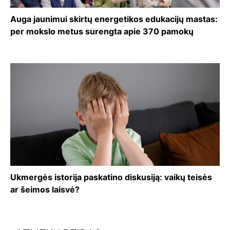
Auga jaunimui skirtų energetikos edukacijų mastas:
per mokslo metus surengta apie 370 pamokų
Ukmergės istorija paskatino diskusiją: vaikų teisės
ar šeimos laisvė?