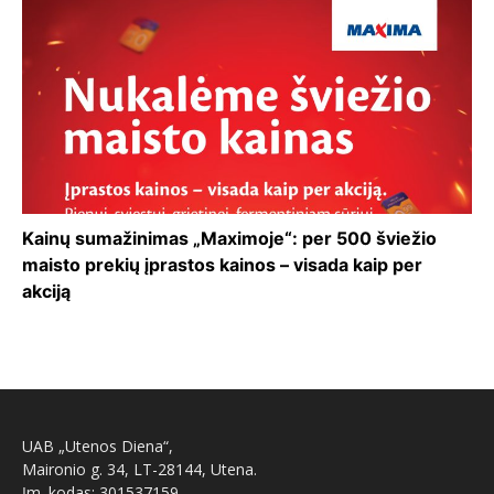
Kainų sumažinimas „Maximoje“: per 500 šviežio
maisto prekių įprastos kainos – visada kaip per
akciją
UAB „Utenos Diena“,
Maironio g. 34, LT-28144, Utena.
Įm. kodas: 301537159