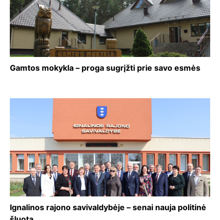
Gamtos mokykla – proga sugrįžti prie savo esmės
Ignalinos rajono savivaldybėje – senai nauja politinė
šluota