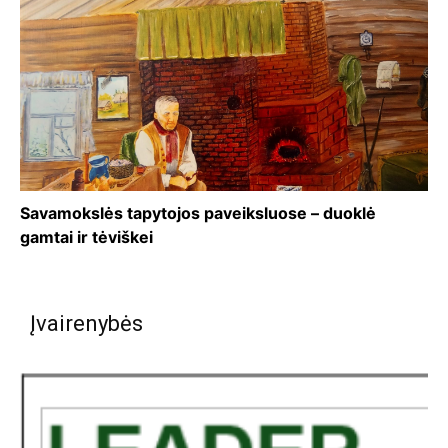
Savamokslės tapytojos paveiksluose – duoklė
gamtai ir tėviškei
Įvairenybės