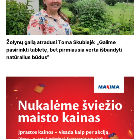
Žolynų galią atradusi Toma Skubiejė: „Galime
pasirinkti tabletę, bet pirmiausia verta išbandyti
natūralius būdus“