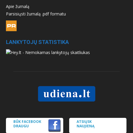
Apie žurnalą
Parsisiųsti žurnalą .pdf formatu
LANKYTOJŲ STATISTIKA
BŪK FACEBOOK
ATSIŲSK
DRAUGU
NAUJIENĄ