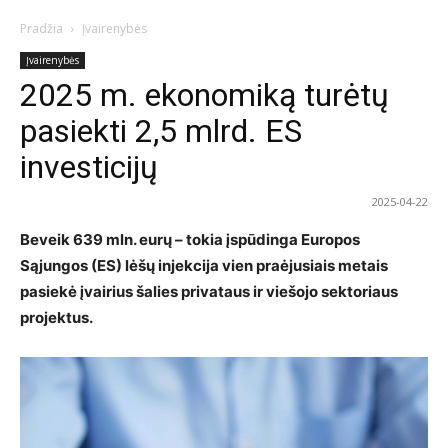
Pradžia
Įvairenybės
Įvairenybės
2025 m. ekonomiką turėtų
pasiekti 2,5 mlrd. ES
investicijų
2025-04-22
Beveik 639 mln. eurų – tokia įspūdinga Europos
Sąjungos (ES) lėšų injekcija vien praėjusiais metais
pasiekė įvairius šalies privataus ir viešojo sektoriaus
projektus.