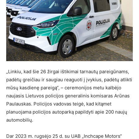
„Linkiu, kad šie 26 žirgai ištikimai tarnautų pareigūnams,
padėtų greičiau ir saugiau reaguoti į įvykius, padėtų atlikti
mūsų kasdienę pareigą“, – ceremonijos metu kalbėjo
naujasis Lietuvos policijos generalinis komisaras Arūnas
Paulauskas. Policijos vadovas teigė, kad kitąmet
planuojama policijos autoparką papildyti apie 200 naujų
automobilių.
Dar 2023 m. rugsėjo 25 d. su UAB „Inchcape Motors“