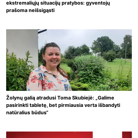
ekstremaliųjų situacijų pratybos: gyventojų
prašoma neišsigąsti
Žolynų galią atradusi Toma Skubiejė: „Galime
pasirinkti tabletę, bet pirmiausia verta išbandyti
natūralius būdus“