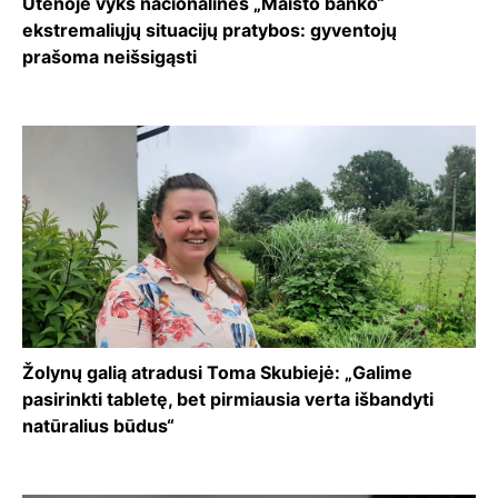
Utenoje vyks nacionalinės „Maisto banko“
ekstremaliųjų situacijų pratybos: gyventojų
prašoma neišsigąsti
Žolynų galią atradusi Toma Skubiejė: „Galime
pasirinkti tabletę, bet pirmiausia verta išbandyti
natūralius būdus“