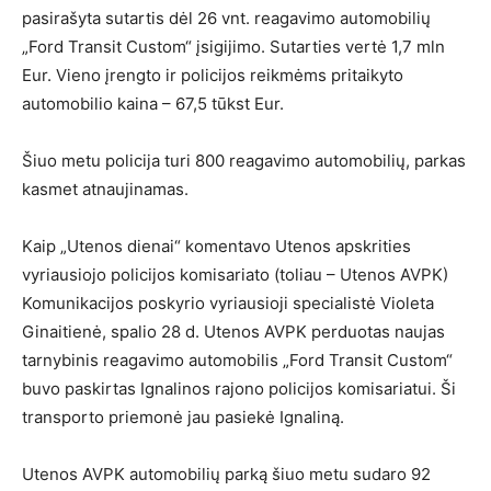
pasirašyta sutartis dėl 26 vnt. reagavimo automobilių
„Ford Transit Custom“ įsigijimo. Sutarties vertė 1,7 mln
Eur. Vieno įrengto ir policijos reikmėms pritaikyto
automobilio kaina – 67,5 tūkst Eur.
Šiuo metu policija turi 800 reagavimo automobilių, parkas
kasmet atnaujinamas.
Kaip „Utenos dienai“ komentavo Utenos apskrities
vyriausiojo policijos komisariato (toliau – Utenos AVPK)
Komunikacijos poskyrio vyriausioji specialistė Violeta
Ginaitienė, spalio 28 d. Utenos AVPK perduotas naujas
tarnybinis reagavimo automobilis „Ford Transit Custom“
buvo paskirtas Ignalinos rajono policijos komisariatui. Ši
transporto priemonė jau pasiekė Ignaliną.
Utenos AVPK automobilių parką šiuo metu sudaro 92