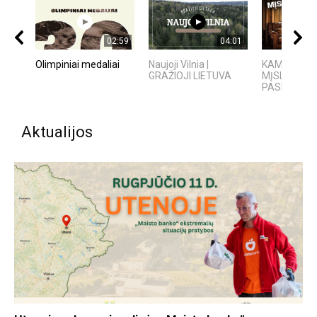
02:59
04:01
Olimpiniai medaliai
Naujoji Vilnia |
KAMUOLINIS
GRAŽIOJI LIETUVA
MĮSLINGA 
PASLAPTIS
Aktualijos