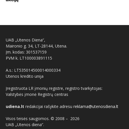
UAB „Utenos Diena“,
Maironio g. 34, LT-28144, Utena.
Įm. kodas: 301537159
PVM k. LT100003891115
A.s.: LT535014500014000334
Utenos kredito unija
Įregistruota LR įmonių registre, registro tvarkytojas:
Valstybės įmonė Registrų centras
udiena.lt
redakcijai rašykite adresu
reklama@utenosdiena.lt
Visos teisės saugomos. © 2008 –
2026
UAB „Utenos diena“.