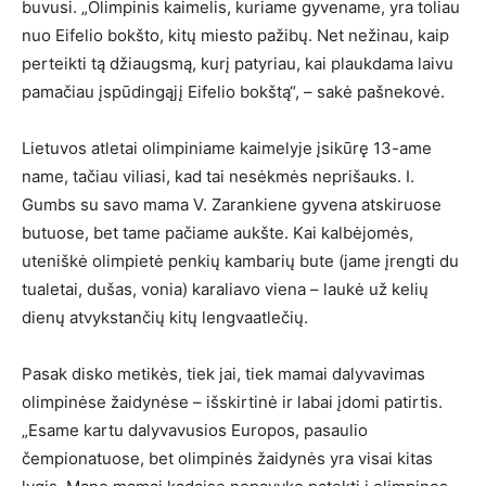
buvusi. „Olimpinis kaimelis, kuriame gyvename, yra toliau
nuo Eifelio bokšto, kitų miesto pažibų. Net nežinau, kaip
perteikti tą džiaugsmą, kurį patyriau, kai plaukdama laivu
pamačiau įspūdingąjį Eifelio bokštą“, – sakė pašnekovė.
Lietuvos atletai olimpiniame kaimelyje įsikūrę 13-ame
name, tačiau viliasi, kad tai nesėkmės neprišauks. I.
Gumbs su savo mama V. Zarankiene gyvena atskiruose
butuose, bet tame pačiame aukšte. Kai kalbėjomės,
uteniškė olimpietė penkių kambarių bute (jame įrengti du
tualetai, dušas, vonia) karaliavo viena – laukė už kelių
dienų atvykstančių kitų lengvaatlečių.
Pasak disko metikės, tiek jai, tiek mamai dalyvavimas
olimpinėse žaidynėse – išskirtinė ir labai įdomi patirtis.
„Esame kartu dalyvavusios Europos, pasaulio
čempionatuose, bet olimpinės žaidynės yra visai kitas