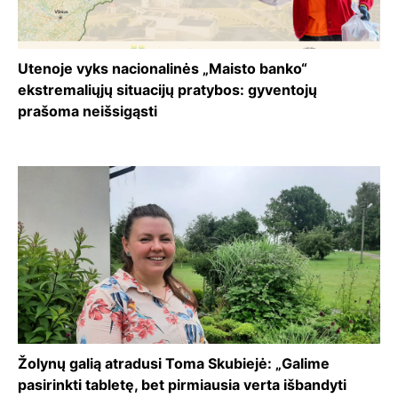
Utenoje vyks nacionalinės „Maisto banko“
ekstremaliųjų situacijų pratybos: gyventojų
prašoma neišsigąsti
Žolynų galią atradusi Toma Skubiejė: „Galime
pasirinkti tabletę, bet pirmiausia verta išbandyti