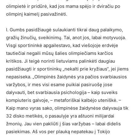
olimpietė ir pridūrė, kad jos mama spėjo ir dviračiu po
olimpinį kaimelį pasivažinėti.
I. Gumbs pasidžiaugė sulaukianti tikrai daug palaikymo,
gražių žinučių, sveikinimų. Tai, anot jos, labai motyvuoja.
Visgi sportininkė apgailestavo, kad viešojoje erdvėje
tautiečiai negaili mūsų šalies olimpiečiams karčios
kritikos. Ji teigė norinti lietuviams palinkėti daugiau
pasidžiaugti ir sportininkų „nekalti prie kryžiaus“, jei jiems
nepasiseka. „Olimpinės žaidynės yra pačios svarbiausios
varžybos, ir mes visi esame puikiai pasiruošę jose
dalyvauti, bet svarbiausia psichologija – kaip suveiks
kompiuteris galvoje, – metaforiškai kalbėjo uteniškė. –
Kaip mano vyras sako, olimpinėse žaidynėse dalyvauja tik
32 disko metikės, o pasaulyje yra aštuoni milijardai
žmonių. Jau vien pakliūti į šias varžybas – labai didelis
pasiekimas. Aš vos per plauką nepatekau į Tokijo