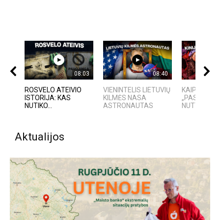
08:03
08:40
ROSVELO ATEIVIO
VIENINTELIS LIETUVIŲ
KAIP KINIJ
ISTORIJA: KAS
KILMĖS NASA
„PASAULIO 
NUTIKO...
ASTRONAUTAS
NUTYLĖTA 
Aktualijos