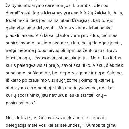
žaidynių atidarymo ceremonijos, I. Gumbs „Utenos
dienai“ sakė, jog atidarymas yra esminė šių žaidynių dalis,
todėl tiek ji, tiek jos mama labai džiaugiasi, kad turėjo
galimybę jame dalyvauti. „Mums visiems labai patiko
plaukti laivais. Visi laivai plaukė vieni pro kitus, tad mes
susirėkavome, susimojavome su kitų šalių delegacijomis,
netgi mėtėme į tuos laivus olimpinius ženkliukus. Buvo
labai smagu, – šypsodamasi pasakojo ji. – Netgi tas lietus,
kuris palengva vis stiprėjo, savotiškai tiko. Aišku, šiek tiek
sušalome, sušlapome, bet nepervargome ir neperšalome.
Iš karto po plaukimo visi sugrįžome į olimpinį kaimelį,
atidarymo ceremonijoje toliau nedalyvavome, nes kai
kurių sportininkų jau netrukus laukė startai, kitų –
pasiruošimas.“
Nors televizijos žiūrovai savo ekranuose Lietuvos
delegaciją matė vos kelias sekundes, I. Gumbs teigimu,