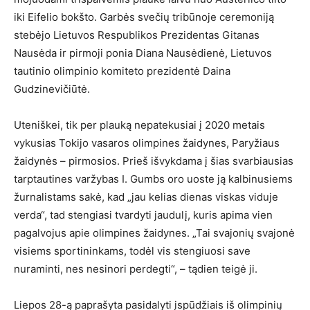
iki Eifelio bokšto. Garbės svečių tribūnoje ceremoniją
stebėjo Lietuvos Respublikos Prezidentas Gitanas
Nausėda ir pirmoji ponia Diana Nausėdienė, Lietuvos
tautinio olimpinio komiteto prezidentė Daina
Gudzinevičiūtė.
Uteniškei, tik per plauką nepatekusiai į 2020 metais
vykusias Tokijo vasaros olimpines žaidynes, Paryžiaus
žaidynės – pirmosios. Prieš išvykdama į šias svarbiausias
tarptautines varžybas I. Gumbs oro uoste ją kalbinusiems
žurnalistams sakė, kad „jau kelias dienas viskas viduje
verda“, tad stengiasi tvardyti jaudulį, kuris apima vien
pagalvojus apie olimpines žaidynes. „Tai svajonių svajonė
visiems sportininkams, todėl vis stengiuosi save
nuraminti, nes nesinori perdegti“, – tądien teigė ji.
Liepos 28-ą paprašyta pasidalyti įspūdžiais iš olimpinių