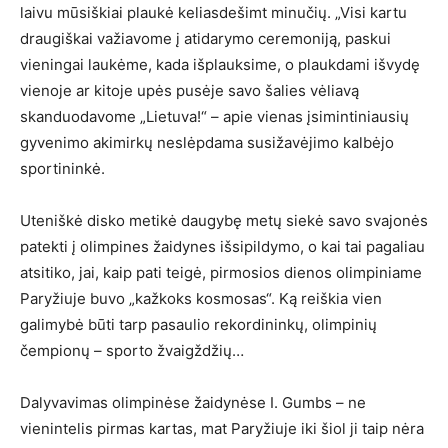
laivu mūsiškiai plaukė keliasdešimt minučių. „Visi kartu
draugiškai važiavome į atidarymo ceremoniją, paskui
vieningai laukėme, kada išplauksime, o plaukdami išvydę
vienoje ar kitoje upės pusėje savo šalies vėliavą
skanduodavome „Lietuva!“ – apie vienas įsimintiniausių
gyvenimo akimirkų neslėpdama susižavėjimo kalbėjo
sportininkė.
Uteniškė disko metikė daugybę metų siekė savo svajonės
patekti į olimpines žaidynes išsipildymo, o kai tai pagaliau
atsitiko, jai, kaip pati teigė, pirmosios dienos olimpiniame
Paryžiuje buvo „kažkoks kosmosas“. Ką reiškia vien
galimybė būti tarp pasaulio rekordininkų, olimpinių
čempionų – sporto žvaigždžių…
Dalyvavimas olimpinėse žaidynėse I. Gumbs – ne
vienintelis pirmas kartas, mat Paryžiuje iki šiol ji taip nėra