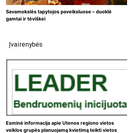
Savamokslės tapytojos paveiksluose – duoklė
gamtai ir tėviškei
Įvairenybės
Esminė informacija apie Utenos regiono vietos
veiklos grupės planuojamą kvietimą teikti vietos