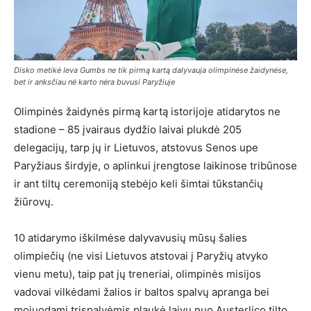
Disko metikė Ieva Gumbs ne tik pirmą kartą dalyvauja olimpinėse žaidynėse,
bet ir anksčiau nė karto nėra buvusi Paryžiuje
Olimpinės žaidynės pirmą kartą istorijoje atidarytos ne
stadione – 85 įvairaus dydžio laivai plukdė 205
delegacijų, tarp jų ir Lietuvos, atstovus Senos upe
Paryžiaus širdyje, o aplinkui įrengtose laikinose tribūnose
ir ant tiltų ceremoniją stebėjo keli šimtai tūkstančių
žiūrovų.
10 atidarymo iškilmėse dalyvavusių mūsų šalies
olimpiečių (ne visi Lietuvos atstovai į Paryžių atvyko
vienu metu), taip pat jų treneriai, olimpinės misijos
vadovai vilkėdami žalios ir baltos spalvų apranga bei
mojuodami trispalvėmis plaukė laivu nuo Austerlico tilto