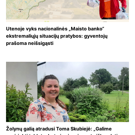
Utenoje vyks nacionalinės „Maisto banko“
ekstremaliųjų situacijų pratybos: gyventojų
prašoma neišsigąsti
Žolynų galią atradusi Toma Skubiejė: „Galime