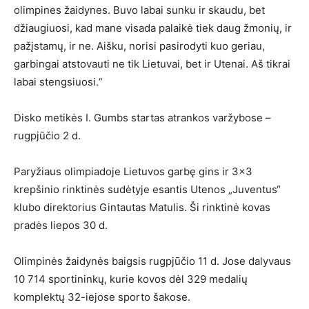
olimpines žaidynes. Buvo labai sunku ir skaudu, bet
džiaugiuosi, kad mane visada palaikė tiek daug žmonių, ir
pažįstamų, ir ne. Aišku, norisi pasirodyti kuo geriau,
garbingai atstovauti ne tik Lietuvai, bet ir Utenai. Aš tikrai
labai stengsiuosi.“
Disko metikės I. Gumbs startas atrankos varžybose –
rugpjūčio 2 d.
Paryžiaus olimpiadoje Lietuvos garbę gins ir 3×3
krepšinio rinktinės sudėtyje esantis Utenos „Juventus“
klubo direktorius Gintautas Matulis. Ši rinktinė kovas
pradės liepos 30 d.
Olimpinės žaidynės baigsis rugpjūčio 11 d. Jose dalyvaus
10 714 sportininkų, kurie kovos dėl 329 medalių
komplektų 32-iejose sporto šakose.