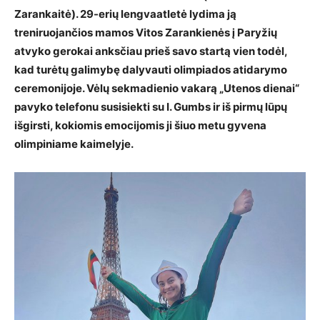
Zarankaitė). 29-erių lengvaatletė lydima ją
treniruojančios mamos Vitos Zarankienės į Paryžių
atvyko gerokai anksčiau prieš savo startą vien todėl,
kad turėtų galimybę dalyvauti olimpiados atidarymo
ceremonijoje. Vėlų sekmadienio vakarą „Utenos dienai“
pavyko telefonu susisiekti su I. Gumbs ir iš pirmų lūpų
išgirsti, kokiomis emocijomis ji šiuo metu gyvena
olimpiniame kaimelyje.