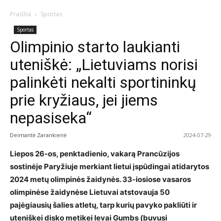
Pradžia
Sportas
Sportas
Olimpinio starto laukianti
uteniškė: „Lietuviams norisi
palinkėti nekalti sportininkų
prie kryžiaus, jei jiems
nepasiseka“
Deimantė Zarankienė
2024-07-29
Liepos 26-os, penktadienio, vakarą Prancūzijos
sostinėje Paryžiuje merkiant lietui įspūdingai atidarytos
2024 metų olimpinės žaidynės. 33-iosiose vasaros
olimpinėse žaidynėse Lietuvai atstovauja 50
pajėgiausių šalies atletų, tarp kurių pavyko pakliūti ir
uteniškei disko metikei Ievai Gumbs (buvusi