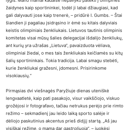
lygis. Mano mamai kadaise nepavyko patekti į olimpines
žaidynes kaip sportininkei, todėl ji labai džiaugiasi, kad
gali dalyvauti jose kaip trenerė, – pridūrė I. Gumbs. – Štai
šiandien ji pagaliau įsidrąsino ir ėmė su kitais dalyviais
keistis olimpiniais ženkliukais. Lietuvos tautinis olimpinis
komitetas visai mūsų šalies delegacijai išdalijo ženkliukų,
ant kurių yra užrašas „Lietuva“, pavaizduota vėliava,
olimpiniai žiedai, o mes tais ženkliukais keičiamės su kitų
šalių sportininkais. Tokia tradicija. Labai smagu stebėti,
kurie ženkliukai gražesni, įdomesni. Prisirinkome
visokiausių.“
Pirmąsias dvi viešnagės Paryžiuje dienas uteniškė
lengvaatletė, kaip pati pasakojo, visur vaikščiojo, viskuo
grožėjosi ir fotografavo, tačiau netrukus perėjo prie rimto
režimo – sekmadienį jau leido laiką sporto salėje ir
dėliojo paskutinius akcentus prieš didįjį startą. „Aš jau
visiškai
režime
,
o mama dar
gastroliuoja
“, – juokėsi