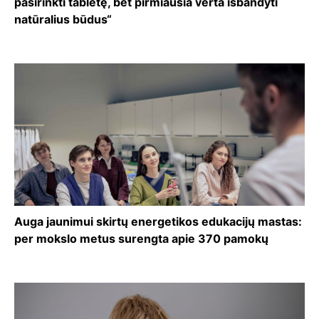
pasirinkti tabletę, bet pirmiausia verta išbandyti
natūralius būdus“
Auga jaunimui skirtų energetikos edukacijų mastas:
per mokslo metus surengta apie 370 pamokų