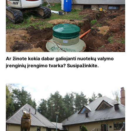
Ar žinote kokia dabar galiojanti nuotekų valymo
įrenginių įrengimo tvarka? Susipažinkite.