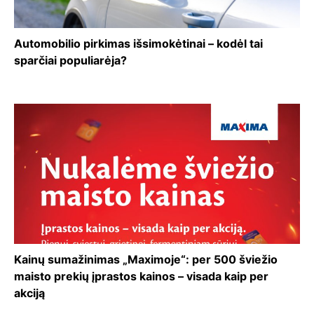
Automobilio pirkimas išsimokėtinai – kodėl tai
sparčiai populiarėja?
Kainų sumažinimas „Maximoje“: per 500 šviežio
maisto prekių įprastos kainos – visada kaip per
akciją