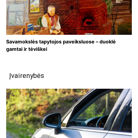
Savamokslės tapytojos paveiksluose – duoklė
gamtai ir tėviškei
Įvairenybės