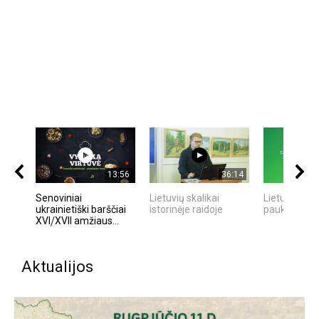
13:56
36:14
Senoviniai
Lietuvių skalikai
Lietuvos va
ukrainietiški barščiai
istorinėje raidoje
paukščiai
XVI⧸XVII amžiaus...
Aktualijos