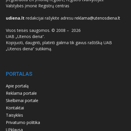
Valstybės įmonė Registrų centras
udiena.lt
redakcijai rašykite adresu
reklama@utenosdiena.lt
Visos teisės saugomos. © 2008 –
2026
UAB „Utenos diena“.
Kopijuoti, dauginti, platinti galima tik gavus raštišką UAB
„Utenos diena“ sutikimą.
PORTALAS
Apie portalą
Reklama portale
Skelbimai portale
Kontaktai
Taisyklės
Privatumo politika
Užklausa