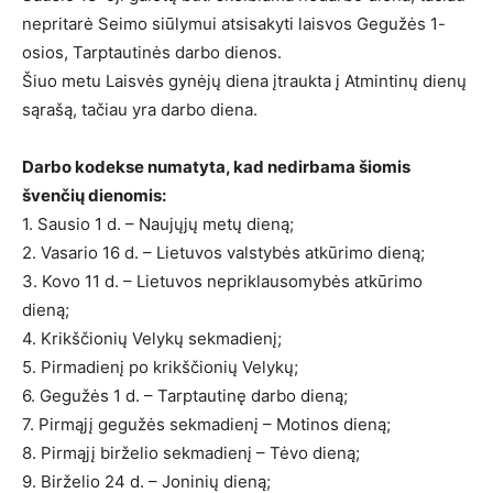
nepritarė Seimo siūlymui atsisakyti laisvos Gegužės 1-
osios, Tarptautinės darbo dienos.
Šiuo metu Laisvės gynėjų diena įtraukta į Atmintinų dienų
sąrašą, tačiau yra darbo diena.
Darbo kodekse numatyta, kad nedirbama šiomis
švenčių dienomis:
1. Sausio 1 d. – Naujųjų metų dieną;
2. Vasario 16 d. – Lietuvos valstybės atkūrimo dieną;
3. Kovo 11 d. – Lietuvos nepriklausomybės atkūrimo
dieną;
4. Krikščionių Velykų sekmadienį;
5. Pirmadienį po krikščionių Velykų;
6. Gegužės 1 d. – Tarptautinę darbo dieną;
7. Pirmąjį gegužės sekmadienį – Motinos dieną;
8. Pirmąjį birželio sekmadienį – Tėvo dieną;
9. Birželio 24 d. – Joninių dieną;