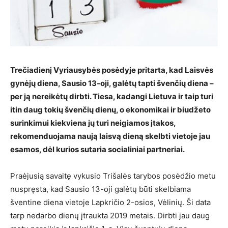
Trečiadienį Vyriausybės posėdyje pritarta, kad Laisvės
gynėjų diena, Sausio 13-oji, galėtų tapti švenčių diena –
per ją nereikėtų dirbti. Tiesa, kadangi Lietuva ir taip turi
itin daug tokių švenčių dienų, o ekonomikai ir biudžeto
surinkimui kiekviena jų turi neigiamos įtakos,
rekomenduojama naują laisvą dieną skelbti vietoje jau
esamos, dėl kurios sutaria socialiniai partneriai.
Praėjusią savaitę vykusio Trišalės tarybos posėdžio metu
nuspręsta, kad Sausio 13-oji galėtų būti skelbiama
šventine diena vietoje Lapkričio 2-osios, Vėlinių. Ši data
tarp nedarbo dienų įtraukta 2019 metais. Dirbti jau daug