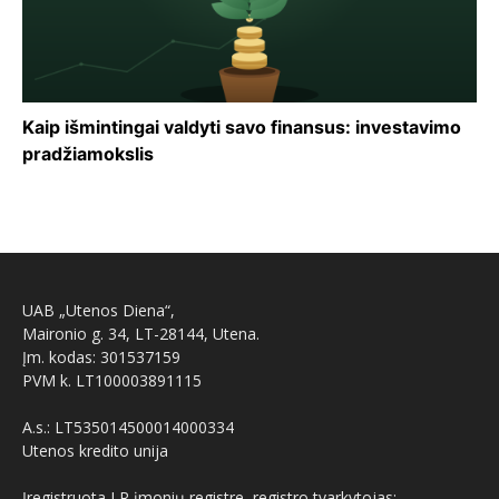
Kaip išmintingai valdyti savo finansus: investavimo
pradžiamokslis
UAB „Utenos Diena“,
Maironio g. 34, LT-28144, Utena.
Įm. kodas: 301537159
PVM k. LT100003891115
A.s.: LT535014500014000334
Utenos kredito unija
Įregistruota LR įmonių registre, registro tvarkytojas: