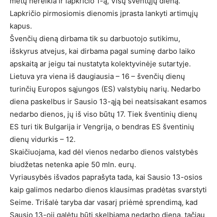
metų nereikia ir lapkričio 1-ą, Visų šventųjų dieną.
Lapkričio pirmosiomis dienomis įprasta lankyti artimųjų
kapus.
Švenčių dieną dirbama tik su darbuotojo sutikimu,
išskyrus atvejus, kai dirbama pagal suminę darbo laiko
apskaitą ar jeigu tai nustatyta kolektyvinėje sutartyje.
Lietuva yra viena iš daugiausia – 16 – švenčių dienų
turinčių Europos sąjungos (ES) valstybių narių. Nedarbo
diena paskelbus ir Sausio 13-ąją bei neatsisakant esamos
nedarbo dienos, jų iš viso būtų 17. Tiek šventinių dienų
ES turi tik Bulgarija ir Vengrija, o bendras ES šventinių
dienų vidurkis – 12.
Skaičiuojama, kad dėl vienos nedarbo dienos valstybės
biudžetas netenka apie 50 mln. eurų.
Vyriausybės išvados paprašyta tada, kai Sausio 13-osios
kaip galimos nedarbo dienos klausimas pradėtas svarstyti
Seime. Trišalė taryba dar vasarį priėmė sprendimą, kad
Sausio 13-oji galėtų būti skelbiama nedarbo diena, tačiau