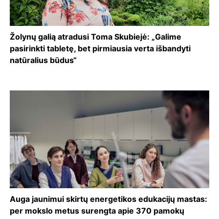
Žolynų galią atradusi Toma Skubiejė: „Galime
pasirinkti tabletę, bet pirmiausia verta išbandyti
natūralius būdus“
Auga jaunimui skirtų energetikos edukacijų mastas:
per mokslo metus surengta apie 370 pamokų