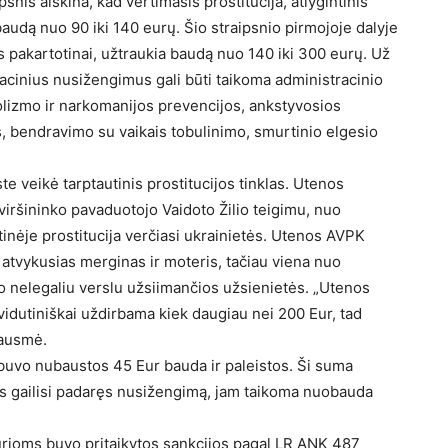
is aiškina, kad vertimasis prostitucija, atlygintinis
audą nuo 90 iki 140 eurų. Šio straipsnio pirmojoje dalyje
 pakartotinai, užtraukia baudą nuo 140 iki 300 eurų. Už
acinius nusižengimus gali būti taikoma administracinio
olizmo ir narkomanijos prevencijos, ankstyvosios
os, bendravimo su vaikais tobulinimo, smurtinio elgesio
e veikė tarptautinis prostitucijos tinklas. Utenos
 viršininko pavaduotojo Vaidoto Žilio teigimu, nuo
inėje prostitucija verčiasi ukrainietės. Utenos AVPK
atvykusias merginas ir moteris, tačiau viena nuo
o nelegaliu verslu užsiimančios užsienietės. „Utenos
idutiniškai uždirbama kiek daugiau nei 200 Eur, tad
bausmė.
l buvo nubaustos 45 Eur bauda ir paleistos. Ši suma
jas gailisi padaręs nusižengimą, jam taikoma nuobauda
kurioms buvo pritaikytos sankcijos pagal LR ANK 487