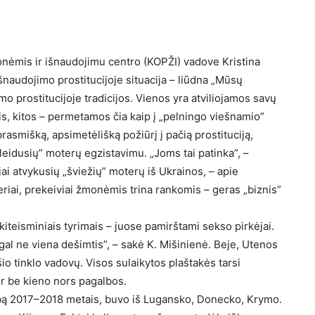
nėmis ir išnaudojimu centro (KOPŽI) vadove Kristina
išnaudojimo prostitucijoje situacija – liūdna „Mūsų
o prostitucijoje tradicijos. Vienos yra atviliojamos savų
is, kitos – permetamos čia kaip į „pelningo viešnamio”
prasmišką, apsimetėlišką požiūrį į pačią prostituciją,
leidusių” moterų egzistavimu. „Joms tai patinka”, –
aujai atvykusių „šviežių” moterų iš Ukrainos, – apie
riai, prekeiviai žmonėmis trina rankomis – geras „biznis”
kiteisminiais tyrimais – juose pamirštami sekso pirkėjai.
 gal ne viena dešimtis”, – sakė K. Mišinienė. Beje, Utenos
šio tinklo vadovų. Visos sulaikytos plaštakės tarsi
ir be kieno nors pagalbos.
bą 2017–2018 metais, buvo iš Lugansko, Donecko, Krymo.