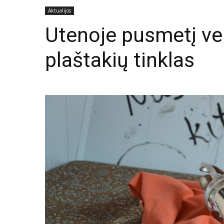
Aktualijos
Utenoje pusmetį vei
plaštakių tinklas