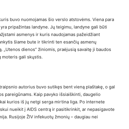
, kuris buvo nuomojamas šio verslo atstovėms. Viena para
 yra pripažintas landyne. Jų teigimu, landyne gali būti
pažįstami asmenys ir kuris naudojamas pažeidžiant
ankytis šiame bute ir tikrinti ten esančių asmenų
. „Utenos dienos” žiniomis, praėjusią savaitę ji baudos
moteris gali skųstis.
traipsnio autorius buvo sutikęs bent vieną plaštakę, o gal
jos pareigūnams. Kaip pavyko išsiaiškinti, daugelio
ai kurios iš jų netgi serga mirtina liga. Po internete
kui nueikit į AIDS centrą ir pasitikrinkit, ar nepasigavote
emija. Rusijoje ŽIV infekuotų žmonių – daugiau nei