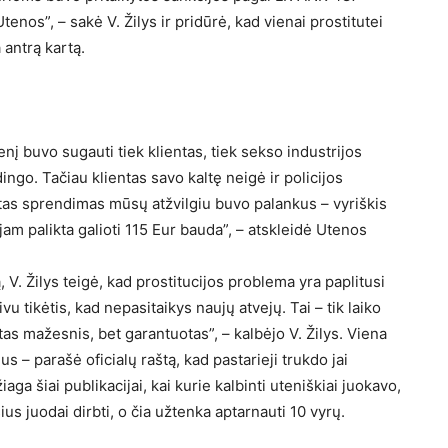
tenos”, – sakė V. Žilys ir pridūrė, kad vienai prostitutei
 antrą kartą.
nį buvo sugauti tiek klientas, tiek sekso industrijos
ingo. Tačiau klientas savo kaltę neigė ir policijos
as sprendimas mūsų atžvilgiu buvo palankus – vyriškis
jam palikta galioti 115 Eur bauda”, – atskleidė Utenos
V. Žilys teigė, kad prostitucijos problema yra paplitusi
vu tikėtis, kad nepasitaikys naujų atvejų. Tai – tik laiko
as mažesnis, bet garantuotas”, – kalbėjo V. Žilys. Viena
s – parašė oficialų raštą, kad pastarieji trukdo jai
a šiai publikacijai, kai kurie kalbinti uteniškiai juokavo,
us juodai dirbti, o čia užtenka aptarnauti 10 vyrų.