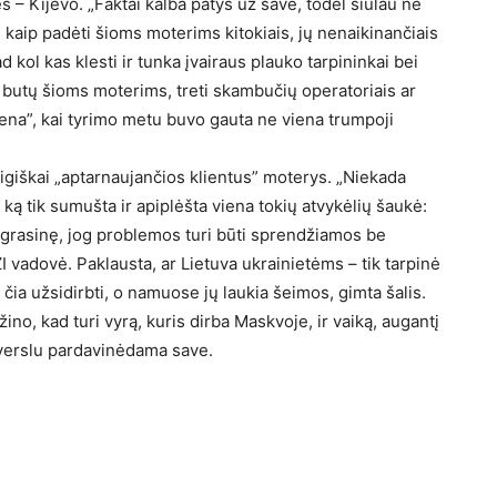
s – Kijevo. „Faktai kalba patys už save, todėl siūlau ne
i, kaip padėti šioms moterims kitokiais, jų nenaikinančiais
d kol kas klesti ir tunka įvairaus plauko tarpininkai bei
ko butų šioms moterims, treti skambučių operatoriais ar
diena”, kai tyrimo metu buvo gauta ne viena trumpoji
štligiškai „aptarnaujančios klientus” moterys. „Niekada
ą tik sumušta ir apiplėšta viena tokių atvykėlių šaukė:
 prigrasinę, jog problemos turi būti sprendžiamos be
ŽI vadovė. Paklausta, ar Lietuva ukrainietėms – tik tarpinė
čia užsidirbti, o namuose jų laukia šeimos, gimta šalis.
ino, kad turi vyrą, kuris dirba Maskvoje, ir vaiką, augantį
u verslu pardavinėdama save.