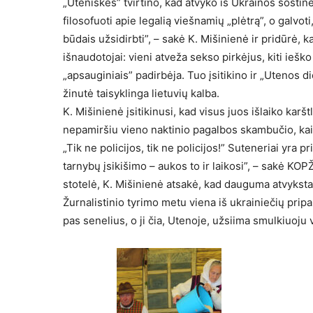
„Uteniškės” tvirtino, kad atvyko iš Ukrainos sostinė
filosofuoti apie legalią viešnamių „plėtrą”, o galvot
būdais užsidirbti”, – sakė K. Mišinienė ir pridūrė, ka
išnaudotojai: vieni atveža sekso pirkėjus, kiti ieš
„apsauginiais” padirbėja. Tuo įsitikino ir „Utenos 
žinutė taisyklinga lietuvių kalba.
K. Mišinienė įsitikinusi, kad visus juos išlaiko kar
nepamiršiu vieno naktinio pagalbos skambučio, kai k
„Tik ne policijos, tik ne policijos!” Suteneriai yra
tarnybų įsikišimo – aukos to ir laikosi”, – sakė KOP
stotelė, K. Mišinienė atsakė, kad dauguma atvyksta 
Žurnalistinio tyrimo metu viena iš ukrainiečių pripaž
pas senelius, o ji čia, Utenoje, užsiima smulkiuoj