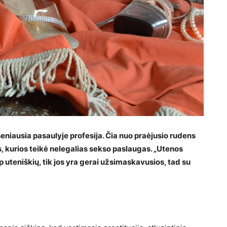
seniausia pasaulyje profesija. Čia nuo praėjusio rudens
s, kurios teikė nelegalias sekso paslaugas. „Utenos
rp uteniškių, tik jos yra gerai užsimaskavusios, tad su