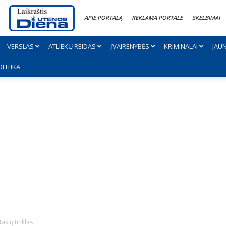
APIE PORTALĄ
REKLAMA PORTALE
SKELBIMAI
VERSLAS
ATLIEKŲ REIDAS
ĮVAIRENYBĖS
KRIMINALAI
JAU
OLITIKA
akių tinklas