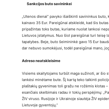
Sankcijos buto savininkei
„Utenos dienai” pavyko išaiškinti savininkus buto
kainavo 35 Eur. Pareigūnai atskleidė, kad šis butas
pripažintas toks butas, kuriame nuolat lankosi ne
Lietuvos įstatymus. Nuo šiol pareigūnai turi teisę l
tapatybes. Beje, buto šeimininkė gavo 15 Eur baudą
dar nebuvo sumokėjusi, todėl pareigūnai mano, jog 
Adreso neatskleisime
Visiems skaitytojams turbūt maga sužinoti, ar šio s
lankėsi minėtame bute. Šį kartą teko talkinti polici
plaštakių gyvenimas toli gražu ne rožėmis klotas – k
esančiais skelbimais radau ir tokių perspėjimų: „Pas
ŽIV viruso. Rusijoje ir Ukrainoje siautėja ŽIV epid
Lietuvoje gyventojų.”