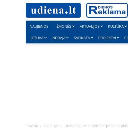
NAUJIENOS
ŽMONĖS
AKTUALIJOS
KULTŪRA
LIETUVA
INDRAJA
SVEIKATA
PROJEKTAI
P
Pradžia
Aktualijos
Utenoje pusmetį veikė tarptautinis plašt