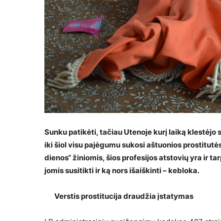
Sunku patikėti, tačiau Utenoje kurį laiką klestėjo 
iki šiol visu pajėgumu sukosi aštuonios prostitutė
dienos“ žiniomis, šios profesijos atstovių yra ir ta
jomis susitikti ir ką nors išaiškinti – kebloka.
Verstis prostitucija draudžia įstatymas