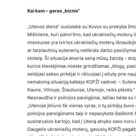
Kai kam – geras „biznis”
„Utenos diena” susisiekė su Kovos su prekyba žmo
Mišiniene, kuri patvirtino, kad ukrainiečių moterų 
miestuose yra tvirtos ukrainiečių moterų išnaudojim
ar tarptautinių sutenerių netikrais darbo pasiūlyma
stotelę. Ši situacija atveria seną mūsų žaizdą – dvi
kurios klestėjimas mieste grindžiamas „blogų, pasi
seilėjasi sekso pirkėjai ir rikiuojasi į eilutę prie n
nemalonią situaciją kalbėjo KOPŽI vadovė. – Sutene
Kaune, Vilniuje, Šiauliuose, Utenoje, reiks plėstis.”
Nesnaudžia ir policijos pareigūnai, tačiau bėda su i
„Utenoje įkliuvo tik vienas vyras, o tų pirkėjų buvo
policijos pareigūnams taip ir nepavyksta išaiškinti 
susitarusios kartojo, kad į Uteną atvyko savo noru 
Daugelis ukrainiečių moterų, gavusių KOPŽI pagal