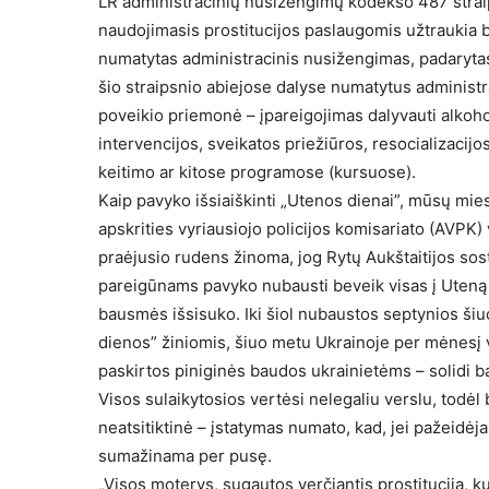
LR administracinių nusižengimų kodekso 487 straipsn
naudojimasis prostitucijos paslaugomis užtraukia b
numatytas administracinis nusižengimas, padarytas
šio straipsnio abiejose dalyse numatytus administr
poveikio priemonė – įpareigojimas dalyvauti alkoh
intervencijos, sveikatos priežiūros, resocializacij
keitimo ar kitose programose (kursuose).
Kaip pavyko išsiaiškinti „Utenos dienai”, mūsų miest
apskrities vyriausiojo policijos komisariato (AVPK)
praėjusio rudens žinoma, jog Rytų Aukštaitijos sost
pareigūnams pavyko nubausti beveik visas į Uteną 
bausmės išsisuko. Iki šiol nubaustos septynios šiu
dienos” žiniomis, šiuo metu Ukrainoje per mėnesį v
paskirtos piniginės baudos ukrainietėms – solidi 
Visos sulaikytosios vertėsi nelegaliu verslu, todė
neatsitiktinė – įstatymas numato, kad, jei pažeidė
sumažinama per pusę.
„Visos moterys, sugautos verčiantis prostitucija, 