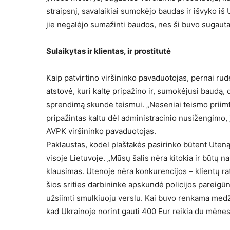
straipsnį, savalaikiai sumokėjo baudas ir išvyko iš U
jie negalėjo sumažinti baudos, nes ši buvo sugauta
Sulaikytas ir klientas, ir prostitutė
Kaip patvirtino viršininko pavaduotojas, pernai rude
atstovė, kuri kaltę pripažino ir, sumokėjusi baudą, d
sprendimą skundė teismui. „Neseniai teismo priimt
pripažintas kaltu dėl administracinio nusižengimo, 
AVPK viršininko pavaduotojas.
Paklaustas, kodėl plaštakės pasirinko būtent Uteną, 
visoje Lietuvoje. „Mūsų šalis nėra kitokia ir būtų nai
klausimas. Utenoje nėra konkurencijos – klientų rat
šios srities darbininkė apskundė policijos pareigūnu
užsiimti smulkiuoju verslu. Kai buvo renkama medžiag
kad Ukrainoje norint gauti 400 Eur reikia du mėnesi