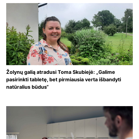
Žolynų galią atradusi Toma Skubiejė: „Galime
pasirinkti tabletę, bet pirmiausia verta išbandyti
natūralius būdus“