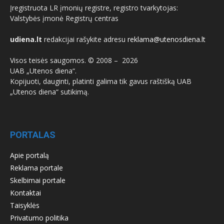
Įregistruota LR įmonių registre, registro tvarkytojas:
Valstybės įmonė Registrų centras
udiena.lt
redakcijai rašykite adresu
reklama@utenosdiena.lt
Visos teisės saugomos. © 2008 –
2026
UAB „Utenos diena“.
Kopijuoti, dauginti, platinti galima tik gavus raštišką UAB
„Utenos diena“ sutikimą.
PORTALAS
Apie portalą
Reklama portale
Skelbimai portale
Kontaktai
Taisyklės
Privatumo politika