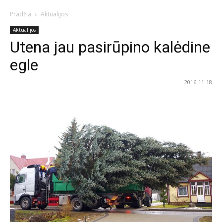
Pradžia
Aktualijos
Aktualijos
Utena jau pasirūpino kalėdine
egle
2016-11-18