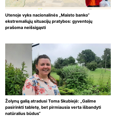
Utenoje vyks nacionalinės „Maisto banko“
ekstremaliųjų situacijų pratybos: gyventojų
prašoma neišsigąsti
Žolynų galią atradusi Toma Skubiejė: „Galime
pasirinkti tabletę, bet pirmiausia verta išbandyti
natūralius būdus“