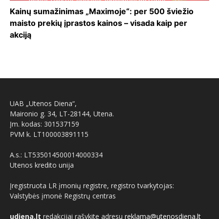
Kainų sumažinimas „Maximoje“: per 500 šviežio
maisto prekių įprastos kainos – visada kaip per
akciją
UAB „Utenos Diena“,
Maironio g. 34, LT-28144, Utena.
Įm. kodas: 301537159
PVM k. LT100003891115
A.s.: LT535014500014000334
Utenos kredito unija
Įregistruota LR įmonių registre, registro tvarkytojas:
Valstybės įmonė Registrų centras
udiena.lt
redakcijai rašykite adresu
reklama@utenosdiena.lt