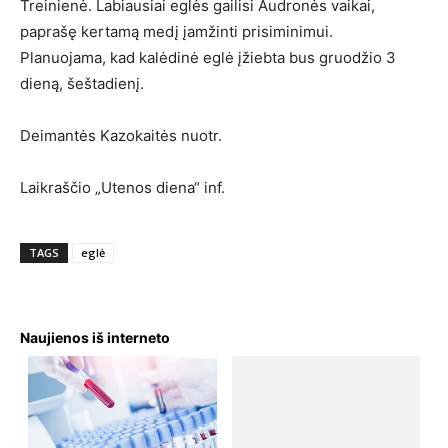
Treinienė. Labiausiai eglės gailisi Audronės vaikai,
paprašę kertamą medį įamžinti prisiminimui.
Planuojama, kad kalėdinė eglė įžiebta bus gruodžio 3
dieną, šeštadienį.
Deimantės Kazokaitės nuotr.
Laikraščio „Utenos diena“ inf.
TAGS
eglė
Naujienos iš interneto