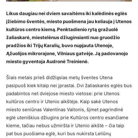
Likus daugiau nei dviem savaitėms iki kalėdinės eglės
įžiebimo šventės, miesto puošmena jau keliauja į Utenos
kultūros centro kiemą. Penktadienio rytą gražuolė
žaliaskarė, miestelėnus džiuginsianti nuo gruodžio
pradžios iki Trijų Karalių, buvo nupjauta Utenoje,
Ąžuolijos mikrorajone, Vilniaus gatvėje. Ją padovanojo
miesto gyventoja Audronė Treinienė.
Šiais metais prieš didžiąsias metų šventes Utena
pasipuoš kiek kitaip nei įprastai. Dvi žaliaskarės eglės bus
padabintos net dviejose miesto vietose: prie Utenos
kultūros centro ir Utenio aikštėje. Kaip sakė Utenos
miesto seniūnas Valentinas Vaitonis, šįmet pagrindinė
eglė uteniškius džiugins prie Kultūros centro esančiame
kieme, tačiau nebus užmiršta ir Utenio aikštė – čia taip
pat bus puošiama eglė, kuri bus nukirsta Leliūnų