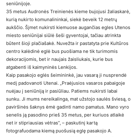
seniūnijoje.
35 metus Audronės Treinienės kieme bujojusi žaliaskarė,
kurią nukirto komunalininkai, siekė beveik 12 metrų
aukščio. Šįmet nukirsti kiemuose augančias egles Utenos
miesto seniūnijai siūlė šeši gyventojai, tačiau atrinkta
būtent šioji plačiašakė. Nuvežta ir pastatyta prie Kultūros
centro kalėdinė eglė bus puošiama ne tik turimomis
dekoracijomis, bet ir naujais žaisliukais, kurie bus
atgabenti iš kaimyninės Lenkijos.
Kaip pasakojo eglės šeimininkė, jau vasarą ji nusprendė
medį padovanoti Utenai. „Praėjusios vasaros pabaigoje
nuėjau į seniūniją ir pasiūliau. Patiems nukirsti labai
sunku. Ji mums nereikalinga, mat užstojo saulės šviesą, o
paviršinės šaknys ėmė gadinti namo pamatus. Mano vyro
senelis ją pasodino prieš 35 metus, per kuriuos atlaikė
net ir stipriausias vėtras”, – paskutinį kartą
fotografuodama kiemą puošusią eglę pasakojo A.