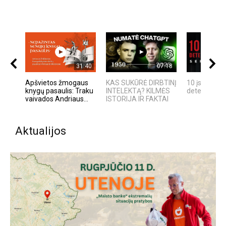
31:40
07:18
Apšvietos žmogaus
KAS SUKŪRĖ DIRBTINĮ
10 įsimintin
knygų pasaulis: Traku
INTELEKTĄ? KILMĖS
detektyvinių
vaivados Andriaus...
ISTORIJA IR FAKTAI
Aktualijos