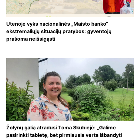
Utenoje vyks nacionalinės „Maisto banko“
ekstremaliųjų situacijų pratybos: gyventojų
prašoma neišsigąsti
Žolynų galią atradusi Toma Skubiejė: „Galime
pasirinkti tabletę, bet pirmiausia verta išbandyti