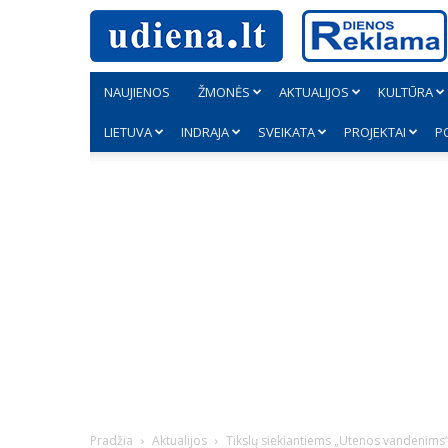
NAUJIENOS
ŽMONĖS
AKTUALIJOS
KULTŪRA
LIETUVA
INDRAJA
SVEIKATA
PROJEKTAI
P
Pradžia
Aktualijos
Tikslų siekiantiems „Utenos vandenims“ 