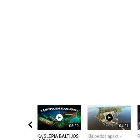
06:39
04:01
KĄ SLEPIA BALTIJOS
Klaipedos apskr. -
R