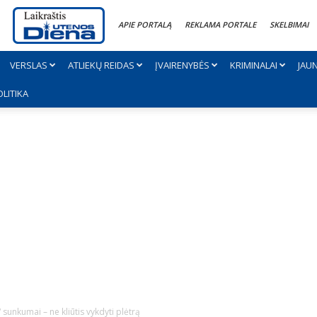
APIE PORTALĄ
REKLAMA PORTALE
SKELBIMAI
VERSLAS
ATLIEKŲ REIDAS
ĮVAIRENYBĖS
KRIMINALAI
JAU
OLITIKA
sunkumai – ne kliūtis vykdyti plėtrą