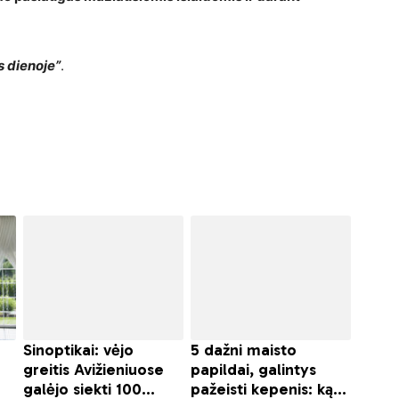
s dienoje”
.