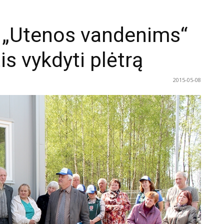
s „Utenos vandenims“
s vykdyti plėtrą
2015-05-08