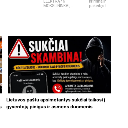
ELEKTRĄ? 6
kriminalinis serialas
MOKSLININKAI,...
pakeitęs televizijos...
Lietuvos paštu apsimetantys sukčiai taikosi į
s
gyventojų pinigus ir asmens duomenis