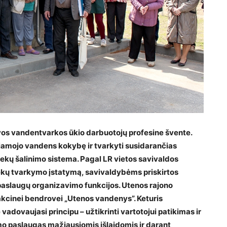
os vandentvarkos ūkio darbuotojų profesine švente.
riamojo vandens kokybę ir tvarkyti susidarančias
ekų šalinimo sistema. Pagal LR vietos savivaldos
tekų tvarkymo įstatymą, savivaldybėms priskirtos
aslaugų organizavimo funkcijos. Utenos rajono
akcinei bendrovei „Utenos vandenys”. Keturis
dovaujasi principu – užtikrinti vartotojui patikimas ir
o paslaugas mažiausiomis išlaidomis ir darant