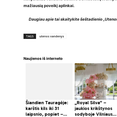
mažiausią poveikį aplinkai.
Daugiau apie tai skaitykite šeštadienio „Uteno
TAGS
utenos vandenys
Naujienos iš interneto