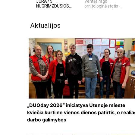
JŪRA? 5
Ventės rago
NUGRIMZDUSIOS...
ornitologinė stotis -...
Aktualijos
„DUOday 2026“ iniciatyva Utenoje mieste
kviečia kurti ne vienos dienos patirtis, o realia
darbo galimybes