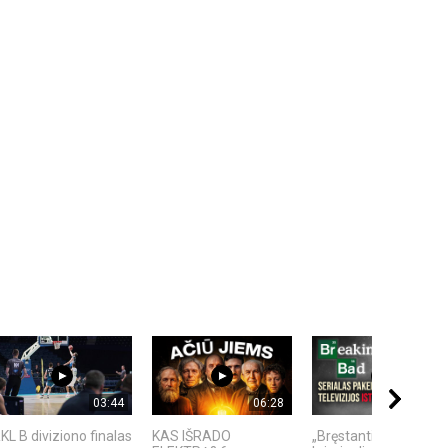
03:44
06:28
17:03
KL B diviziono finalas
KAS IŠRADO
„Bręstantis blogis“ –