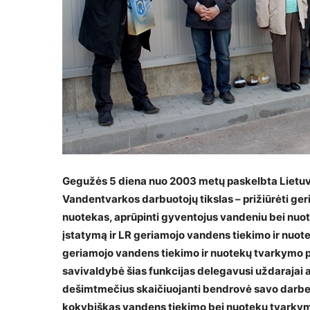
Gegužės 5 diena nuo 2003 metų paskelbta Lietuv
Vandentvarkos darbuotojų tikslas – prižiūrėti ge
nuotekas, aprūpinti gyventojus vandeniu bei nuot
įstatymą ir LR geriamojo vandens tiekimo ir nuo
geriamojo vandens tiekimo ir nuotekų tvarkymo p
savivaldybė šias funkcijas delegavusi uždarajai 
dešimtmečius skaičiuojanti bendrovė savo darbe va
kokybiškas vandens tiekimo bei nuotekų tvarkym