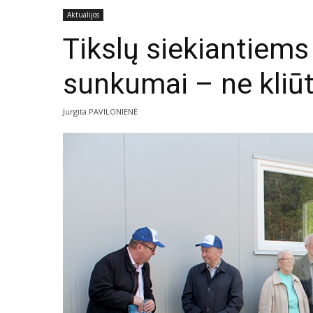
Aktualijos
Tikslų siekiantiem
sunkumai – ne kliūti
Jurgita PAVILONIENĖ