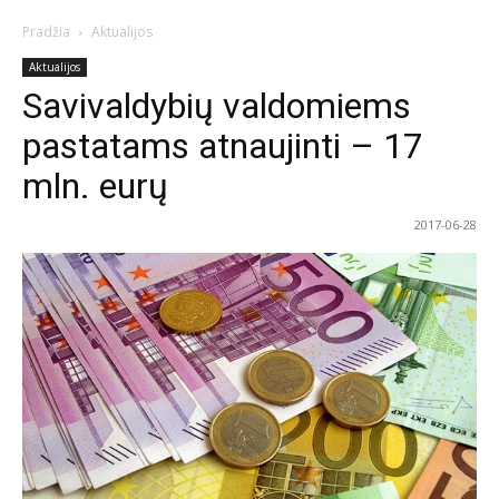
Pradžia
Aktualijos
Aktualijos
Savivaldybių valdomiems
pastatams atnaujinti – 17
mln. eurų
2017-06-28