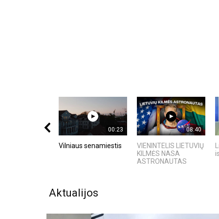
00:23
08:40
Vilniaus senamiestis
VIENINTELIS LIETUVIŲ
L
KILMĖS NASA
i
ASTRONAUTAS
Aktualijos