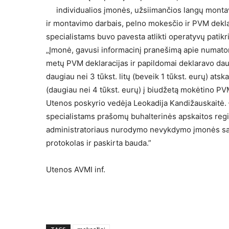
individualios įmonės, užsiimančios langų monta
ir montavimo darbais, pelno mokesčio ir PVM dekl
specialistams buvo pavesta atlikti operatyvų patikr
„Įmonė, gavusi informacinį pranešimą apie numatomą
metų PVM deklaracijas ir papildomai deklaravo daugi
daugiau nei 3 tūkst. litų (beveik 1 tūkst. eurų) atsk
(daugiau nei 4 tūkst. eurų) į biudžetą mokėtino P
Utenos poskyrio vedėja Leokadija Kandižauskaitė.
specialistams prašomų buhalterinės apskaitos reg
administratoriaus nurodymo nevykdymo įmonės sav
protokolas ir paskirta bauda.”
Utenos AVMI inf.