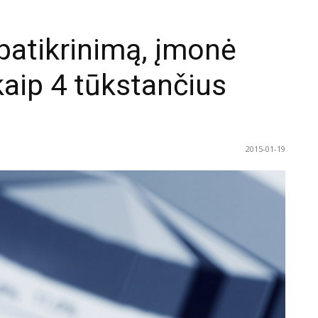
patikrinimą, įmonė
aip 4 tūkstančius
2015-01-19