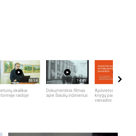
36:14
14:45
31:40
ietuvių skalikai
Dokumentinis filmas
Apšvietos žmogaus
storinėje raidoje
apie Šiaulių inžinierius
knygų pasaulis: Traku
vaivados Andriaus...