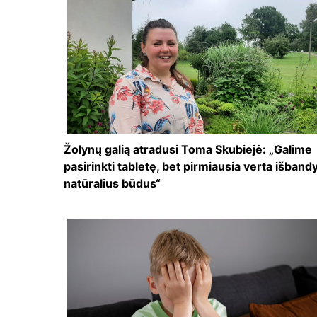
Žolynų galią atradusi Toma Skubiejė: „Galime
pasirinkti tabletę, bet pirmiausia verta išbandy
natūralius būdus“