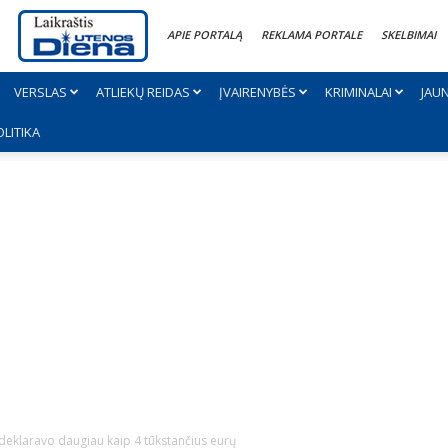
APIE PORTALĄ
REKLAMA PORTALE
SKELBIMAI
VERSLAS
ATLIEKŲ REIDAS
ĮVAIRENYBĖS
KRIMINALAI
JAU
OLITIKA
deklaravo daugiau kaip 4 tūkstančius eurų