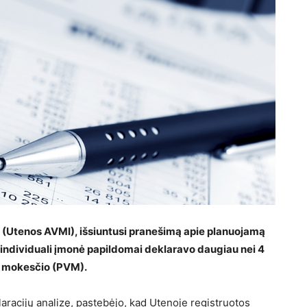
 (Utenos AVMI), išsiuntusi pranešimą apie planuojamą
a individuali įmonė papildomai deklaravo daugiau nei 4
ės mokesčio (PVM).
laracijų analizę, pastebėjo, kad Utenoje registruotos