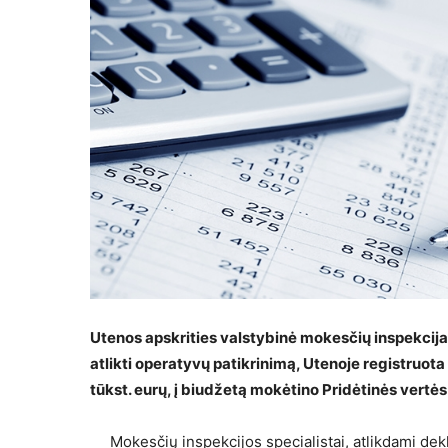
Utenos apskrities valstybinė mokesčių inspekcija
atlikti operatyvų patikrinimą, Utenoje registruot
tūkst. eurų, į biudžetą mokėtino Pridėtinės vert
Mokesčių inspekcijos specialistai, atlikdami dek