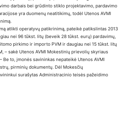
vimo darbais bei grūdinto stiklo projektavimo, pardavimo
aracijose yra duomenų neatitikimų, todėl Utenos AVMI
inimą.
 atlikti operatyvų patikrinimą, pateikė patikslintas 2013
au nei 96 tūkst. litų (beveik 28 tūkst. eurų) pardavimų,
aitomo pirkimo ir importo PVM ir daugiau nei 15 tūkst. litų
VM, – sakė Utenos AVMI Mokestinių prievolių skyriaus
 – Be to, įmonės savininkas nepateikė Utenos AVMI
istrų, pirminių dokumentų. Dėl Mokesčių
ininkui surašytas Administracinio teisės pažeidimo