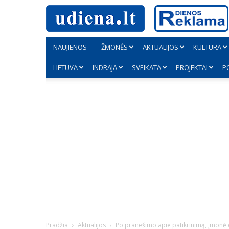
NAUJIENOS
ŽMONĖS
AKTUALIJOS
KULTŪRA
LIETUVA
INDRAJA
SVEIKATA
PROJEKTAI
P
Pradžia
Aktualijos
Po pranešimo apie patikrinimą, įmonė 