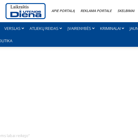
APIE PORTALĄ
REKLAMA PORTALE
SKELBIMAI
VERSLAS
ATLIEKŲ REIDAS
ĮVAIRENYBĖS
KRIMINALAI
JAU
OLITIKA
ms labai reikėjo“