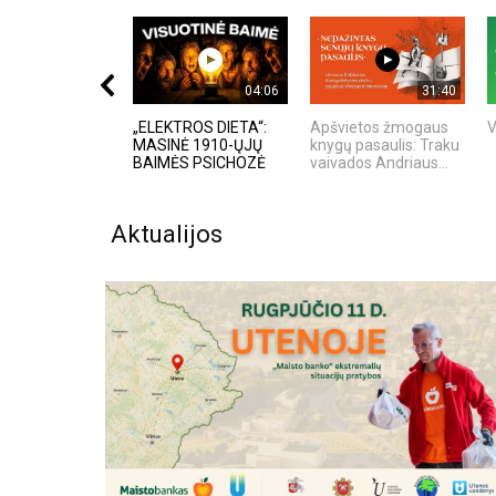
04:06
31:40
„ELEKTROS DIETA“:
Apšvietos žmogaus
V
MASINĖ 1910-ŲJŲ
knygų pasaulis: Traku
BAIMĖS PSICHOZĖ
vaivados Andriaus...
Aktualijos