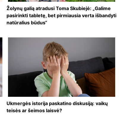
Žolynų galią atradusi Toma Skubiejė: „Galime
pasirinkti tabletę, bet pirmiausia verta išbandyti
natūralius būdus“
Ukmergės istorija paskatino diskusiją: vaikų
teisės ar šeimos laisvė?