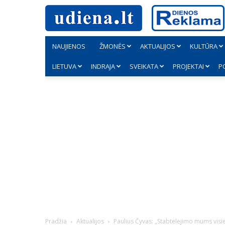
NAUJIENOS
ŽMONĖS
AKTUALIJOS
KULTŪRA
LIETUVA
INDRAJA
SVEIKATA
PROJEKTAI
P
Pradžia
Aktualijos
Paulius Čyvas: „Stabtelėjimo mums visie