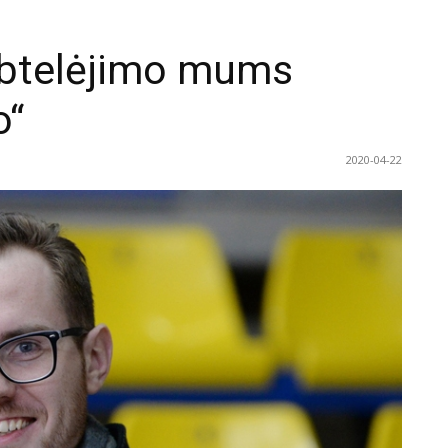
abtelėjimo mums
o“
2020-04-22