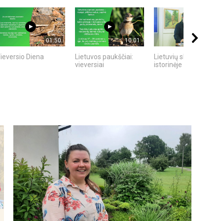
01:50
10:01
36:14
ieversio Diena
Lietuvos paukščiai:
Lietuvių skalikai
vieversiai
istorinėje raidoje