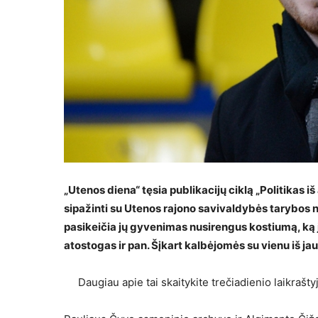
„Utenos diena“ tęsia publikacijų ciklą „Politikas iš
sipažinti su Utenos rajono savivaldybės tarybos n
pasikeičia jų gyvenimas nusirengus kostiumą, ką ji
atostogas ir pan. Šįkart kalbėjomės su vienu iš jau
Daugiau apie tai skaitykite trečiadienio laikrašt