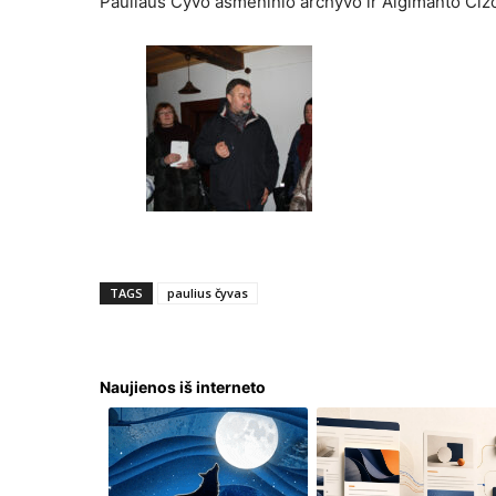
Pauliaus Čyvo asmeninio archyvo ir Algimanto Čižo
TAGS
paulius čyvas
Naujienos iš interneto