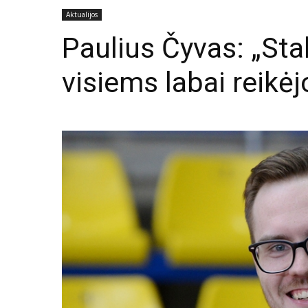
Aktualijos
Paulius Čyvas: „St
visiems labai reikėj