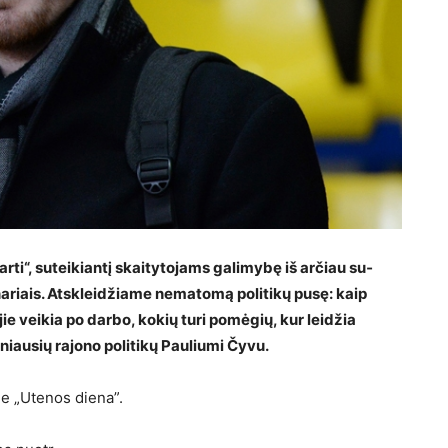
 arti“, suteikiantį skaitytojams galimybę iš arčiau su­
a­riais. Atskleidžiame nematomą politikų pusę: kaip
e veikia po darbo, kokių turi pomėgių, kur leidžia
­niausių rajono politikų Pauliumi Čyvu.
yje „Utenos diena”.