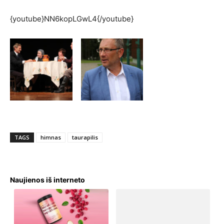
{youtube}NN6kopLGwL4{/youtube}
TAGS
himnas
taurapilis
Naujienos iš interneto