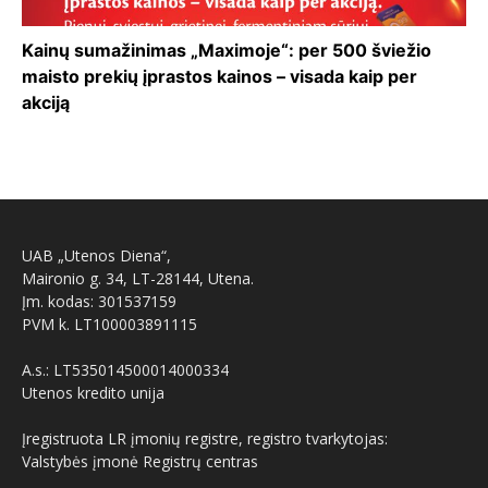
Kainų sumažinimas „Maximoje“: per 500 šviežio
maisto prekių įprastos kainos – visada kaip per
akciją
UAB „Utenos Diena“,
Maironio g. 34, LT-28144, Utena.
Įm. kodas: 301537159
PVM k. LT100003891115
A.s.: LT535014500014000334
Utenos kredito unija
Įregistruota LR įmonių registre, registro tvarkytojas:
Valstybės įmonė Registrų centras