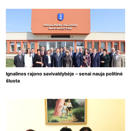
Ignalinos rajono savivaldybėje – senai nauja politinė
šluota