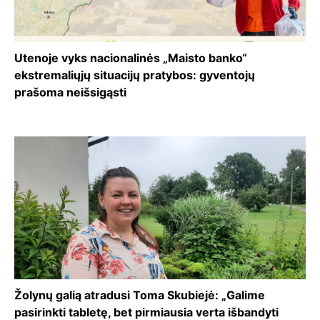
Utenoje vyks nacionalinės „Maisto banko“
ekstremaliųjų situacijų pratybos: gyventojų
prašoma neišsigąsti
Žolynų galią atradusi Toma Skubiejė: „Galime
pasirinkti tabletę, bet pirmiausia verta išbandyti