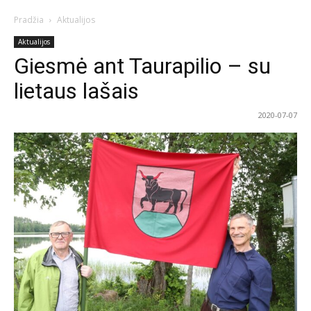
Pradžia
Aktualijos
Aktualijos
Giesmė ant Taurapilio – su
lietaus lašais
2020-07-07