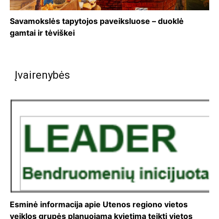
Savamokslės tapytojos paveiksluose – duoklė
gamtai ir tėviškei
Įvairenybės
Esminė informacija apie Utenos regiono vietos
veiklos grupės planuojamą kvietimą teikti vietos