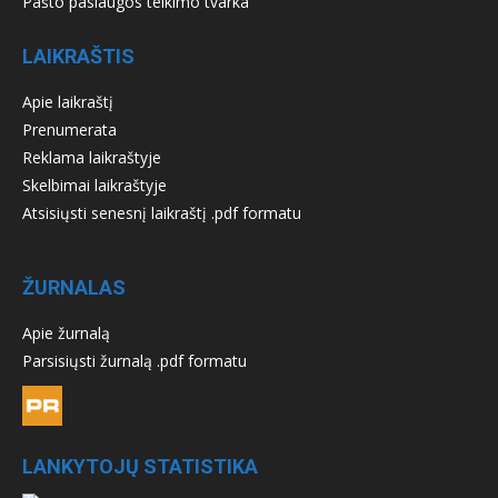
Pašto paslaugos teikimo tvarka
LAIKRAŠTIS
Apie laikraštį
Prenumerata
Reklama laikraštyje
Skelbimai laikraštyje
Atsisiųsti senesnį laikraštį .pdf formatu
ŽURNALAS
Apie žurnalą
Parsisiųsti žurnalą .pdf formatu
LANKYTOJŲ STATISTIKA