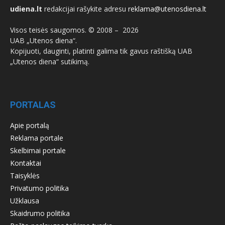
udiena.lt
redakcijai rašykite adresu
reklama@utenosdiena.lt
Visos teisės saugomos. © 2008 –
2026
UAB „Utenos diena“.
Kopijuoti, dauginti, platinti galima tik gavus raštišką UAB
„Utenos diena“ sutikimą.
PORTALAS
Apie portalą
Reklama portale
Skelbimai portale
Kontaktai
Taisyklės
Privatumo politika
Užklausa
Skaidrumo politika