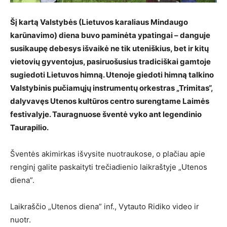
Šį kartą Valstybės (Lietuvos karaliaus Mindaugo
karūnavimo) diena buvo paminėta ypatingai – danguje
susikaupę debesys išvaikė ne tik uteniškius, bet ir kitų
vietovių gyventojus, pasiruošusius tradiciškai gamtoje
sugiedoti Lietuvos himną. Utenoje giedoti himną talkino
Valstybinis pučiamųjų instrumentų orkestras „Trimitas“,
dalyvavęs Utenos kultūros centro surengtame Laimės
festivalyje. Tauragnuose šventė vyko ant legendinio
Taurapilio.
Šventės akimirkas išvysite nuotraukose, o plačiau apie
renginį galite paskaityti trečiadienio laikraštyje „Utenos
diena”.
Laikraščio „Utenos diena” inf., Vytauto Ridiko video ir
nuotr.