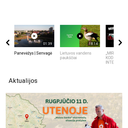
01:39
18:14
Panevėžys | Senvagė
Lietuvos vandens
„MIRĘS INT
paukščiai
KODĖL DIDŽI
INTERNETO 
Aktualijos