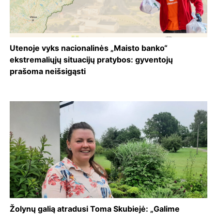
Utenoje vyks nacionalinės „Maisto banko“
ekstremaliųjų situacijų pratybos: gyventojų
prašoma neišsigąsti
Žolynų galią atradusi Toma Skubiejė: „Galime