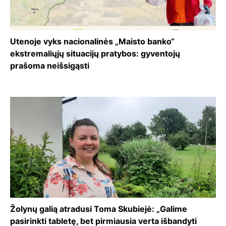
Utenoje vyks nacionalinės „Maisto banko“
ekstremaliųjų situacijų pratybos: gyventojų
prašoma neišsigąsti
Žolynų galią atradusi Toma Skubiejė: „Galime
pasirinkti tabletę, bet pirmiausia verta išbandyti