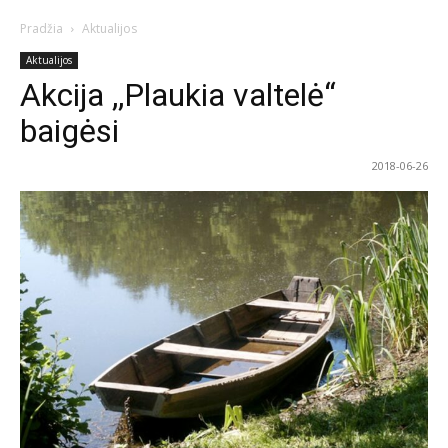
Pradžia
Aktualijos
Aktualijos
Akcija ,,Plaukia valtelė“
baigėsi
2018-06-26