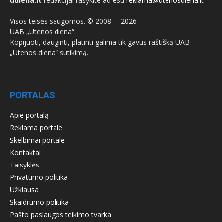
udiena.lt
redakcijai rašykite adresu
reklama@utenosdiena.lt
Visos teisės saugomos. © 2008 –
2026
UAB „Utenos diena“.
Kopijuoti, dauginti, platinti galima tik gavus raštišką UAB
„Utenos diena“ sutikimą.
PORTALAS
Apie portalą
Reklama portale
Skelbimai portale
Kontaktai
Taisyklės
Privatumo politika
Užklausa
Skaidrumo politika
Pašto paslaugos teikimo tvarka