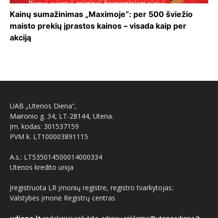
Kainų sumažinimas „Maximoje“: per 500 šviežio
maisto prekių įprastos kainos – visada kaip per
akciją
UAB „Utenos Diena“,
Maironio g. 34, LT-28144, Utena.
Įm. kodas: 301537159
PVM k. LT100003891115
A.s.: LT535014500014000334
Utenos kredito unija
Įregistruota LR įmonių registre, registro tvarkytojas:
Valstybės įmonė Registrų centras