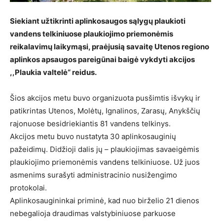
Siekiant užtikrinti aplinkosaugos sąlygų plaukioti
vandens telkiniuose plaukiojimo priemonėmis
reikalavimų laikymąsi, praėjusią savaitę Utenos regiono
aplinkos apsaugos pareigūnai baigė vykdyti akcijos
,,Plaukia valtelė“ reidus.
Šios akcijos metu buvo organizuota pusšimtis išvykų ir
patikrintas Utenos, Molėtų, Ignalinos, Zarasų, Anykščių
rajonuose besidriekiantis 81 vandens telkinys.
Akcijos metu buvo nustatyta 30 aplinkosauginių
pažeidimų. Didžioji dalis jų – plaukiojimas savaeigėmis
plaukiojimo priemonėmis vandens telkiniuose. Už juos
asmenims surašyti administracinio nusižengimo
protokolai.
Aplinkosaugininkai priminė, kad nuo birželio 21 dienos
nebegalioja draudimas valstybiniuose parkuose