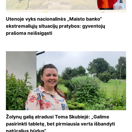
Utenoje vyks nacionalinės „Maisto banko“
ekstremaliųjų situacijų pratybos: gyventojų
prašoma neišsigąsti
Žolynų galią atradusi Toma Skubiejė: „Galime
pasirinkti tabletę, bet pirmiausia verta išbandyti
natūralius būdus“