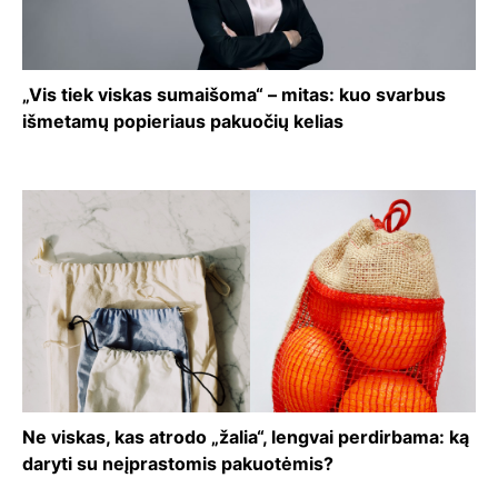
„Vis tiek viskas sumaišoma“ – mitas: kuo svarbus
išmetamų popieriaus pakuočių kelias
Ne viskas, kas atrodo „žalia“, lengvai perdirbama: ką
daryti su neįprastomis pakuotėmis?