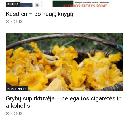
Kultūra
Kasdien – po naują knygą
2014-09-10
Krašto žinios
Grybų supirktuvėje – nelegalios cigaretės ir
alkoholis
2014-09-10