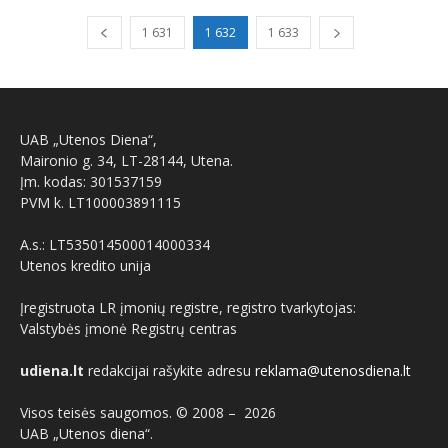
1 631
1 632
1 633
UAB „Utenos Diena“,
Maironio g. 34, LT-28144, Utena.
Įm. kodas: 301537159
PVM k. LT100003891115
A.s.: LT535014500014000334
Utenos kredito unija
Įregistruota LR įmonių registre, registro tvarkytojas:
Valstybės įmonė Registrų centras
udiena.lt
redakcijai rašykite adresu
reklama@utenosdiena.lt
Visos teisės saugomos. © 2008 –
2026
UAB „Utenos diena“.