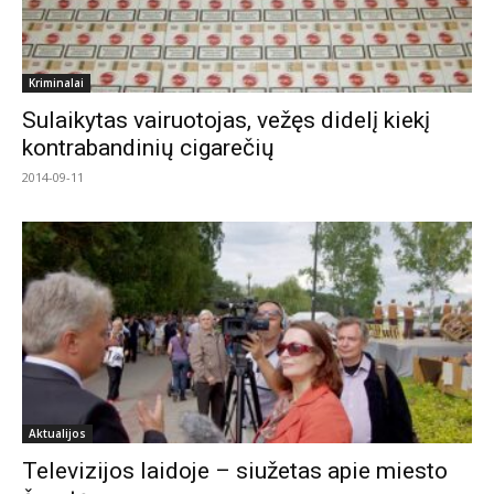
Kriminalai
Sulaikytas vairuotojas, vežęs didelį kiekį
kontrabandinių cigarečių
2014-09-11
Aktualijos
Televizijos laidoje – siužetas apie miesto