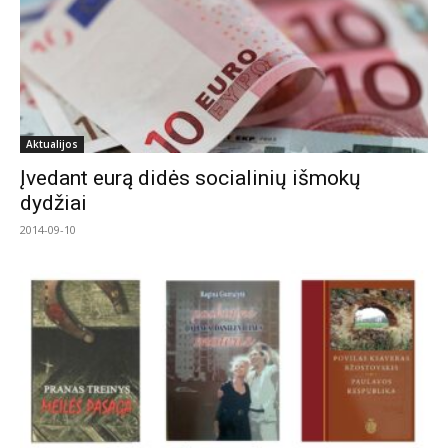
Aktualijos
Įvedant eurą didės socialinių išmokų
dydžiai
2014-09-10