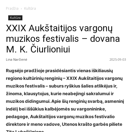
Pradžia
Kultūra
Kultūra
XXIX Aukštaitijos vargonų
muzikos festivalis – dovana
M. K. Čiurlioniui
Lina Narčienė
2025-09-03
Rugsėjo pradžioje prasidėsiantis vienas iškiliausių
regiono kultūrinių renginių – XXIX Aukštaitijos vargonų
muzikos festivalis – suburs ryškius šalies atlikėjus ir,
žinoma, klausytojus, kurie neabejingi sakralumui ir
muzikos didingumui. Apie šių renginių svarbą, asmeninį
indėlį bei iššūkius kalbėjomės su vargonininke,
pedagoge, Aukštaitijos vargonų muzikos festivalio
direktore ir meno vadove, Utenos krašto garbės piliete
Zita Lukošiūniene.