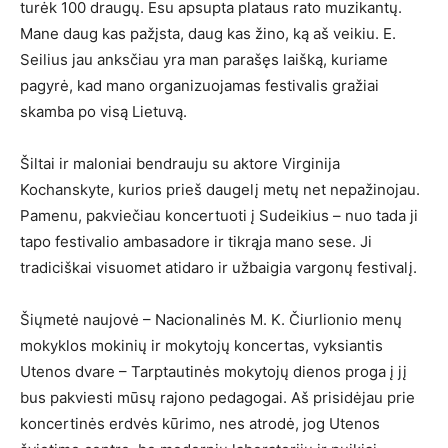
turėk 100 draugų. Esu apsupta plataus rato muzikantų.
Mane daug kas pažįsta, daug kas žino, ką aš veikiu. E.
Seilius jau anksčiau yra man parašęs laišką, kuriame
pagyrė, kad mano organizuojamas festivalis gražiai
skamba po visą Lietuvą.
Šiltai ir maloniai bendrauju su aktore Virginija
Kochanskyte, kurios prieš daugelį metų net nepažinojau.
Pamenu, pakviečiau koncertuoti į Sudeikius – nuo tada ji
tapo festivalio ambasadore ir tikrąja mano sese. Ji
tradiciškai visuomet atidaro ir užbaigia vargonų festivalį.
Šiųmetė naujovė – Nacionalinės M. K. Čiurlionio menų
mokyklos mokinių ir mokytojų koncertas, vyksiantis
Utenos dvare – Tarptautinės mokytojų dienos proga į jį
bus pakviesti mūsų rajono pedagogai. Aš prisidėjau prie
koncertinės erdvės kūrimo, nes atrodė, jog Utenos