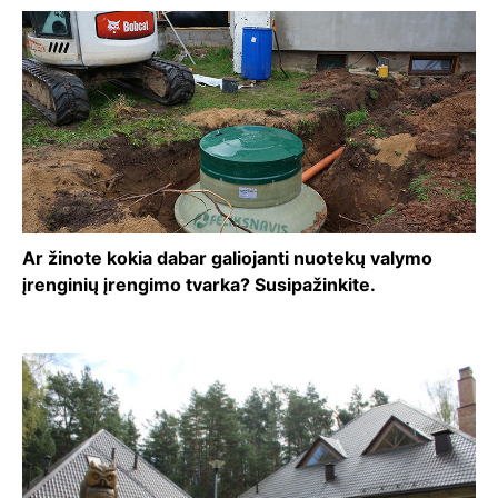
Ar žinote kokia dabar galiojanti nuotekų valymo
įrenginių įrengimo tvarka? Susipažinkite.