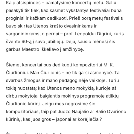
Kaip atsispindės – pamatysime koncertų metu. Galiu
pasakyti tik tiek, kad kasmet vykstantys festivaliai būna
proginiai ir kažkam dedikuoti. Prieš porą metų festivalis
buvo skirtas Utenos krašto dvasininkams ir
vargonininkams, o pernai – prof. Leopoldui Digriui, kuris
šventė 90-ąjį savo jubiliejų. Deja, sausio mėnesį šis
garbus Maestro iškeliavo į amžinybę.
Šiemet koncertai bus dedikuoti kompozitoriui M. K.
Čiurlioniui. Man Čiurlionis – ne tik garsi asmenybė. Tai
svarbus žmogus ir mano pedagoginėje veikloje. Turiu
tokią nuostatą: kad Utenos meno mokyklą, kurioje aš
dirbu mokytoja, baigiantis mokinys programoje atliktų
Čiurlionio kūrinį. Jeigu mes negrosime šio
kompozitoriaus, taip pat Juozo Naujalio ar Balio Dvariono
kūrinių, kas juos gros – japonai ar korėjiečiai?