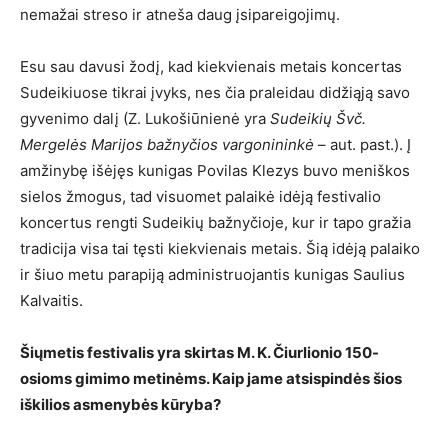
nemažai streso ir atneša daug įsipareigojimų.
Esu sau davusi žodį, kad kiekvienais metais koncertas
Sudeikiuose tikrai įvyks, nes čia praleidau didžiąją savo
gyvenimo dalį (Z. Lukošiūnienė yra
Sudeikių Švč.
Mergelės Marijos bažnyčios vargonininkė
– aut. past.). Į
amžinybę išėjęs kunigas Povilas Klezys buvo meniškos
sielos žmogus, tad visuomet palaikė idėją festivalio
koncertus rengti Sudeikių bažnyčioje, kur ir tapo gražia
tradicija visa tai tęsti kiekvienais metais. Šią idėją palaiko
ir šiuo metu parapiją administruojantis kunigas Saulius
Kalvaitis.
Šiųmetis festivalis yra skirtas M. K. Čiurlionio 150-
osioms gimimo metinėms. Kaip jame atsispindės šios
iškilios asmenybės kūryba?