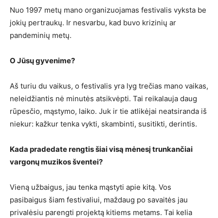
Nuo 1997 metų mano organizuojamas festivalis vyksta be
jokių pertraukų. Ir nesvarbu, kad buvo krizinių ar
pandeminių metų.
O Jūsų gyvenime?
Aš turiu du vaikus, o festivalis yra lyg trečias mano vaikas,
neleidžiantis nė minutės atsikvėpti. Tai reikalauja daug
rūpesčio, mąstymo, laiko. Juk ir tie atlikėjai neatsiranda iš
niekur: kažkur tenka vykti, skambinti, susitikti, derintis.
Kada pradedate rengtis šiai visą mėnesį trunkančiai
vargonų muzikos šventei?
Vieną užbaigus, jau tenka mąstyti apie kitą. Vos
pasibaigus šiam festivaliui, maždaug po savaitės jau
privalėsiu parengti projektą kitiems metams. Tai kelia