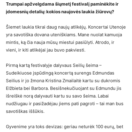
Trumpai apžvelgdama šiųmetį festivalį paminėkite ir
įdomesnių detalių: kokios naujovės laukia žiūrovų?
Šiemet laukia tikrai daug naujų atlikėjų. Koncertai Utenoje
yra savotiška dovana uteniškiams. Mane nuolat kamuoja
mintis, ką čia nauja mūsų miestui pasiūlyti. Atrodo, ir
vieni, ir kiti atlikėjai jau buvo pakviesti.
Pirmą kartą festivalyje dalyvaus Seilių šeima –
Sudeikiuose įspūdingą koncertą surengs Edmundas
Seilius ir jo žmona Kristina Zmailaitė kartu su dukromis
Elžbieta bei Barbora. Besišnekučiuojant su Edmundu jis
išreiškė norą dalyvauti kartu su savo šeima. Labai
nudžiugau ir pasižadėjau jiems pati pagroti – tai man bus
savotiškas iššūkis.
Gyvenime yra toks devizas: geriau neturėk 100 eurų, bet