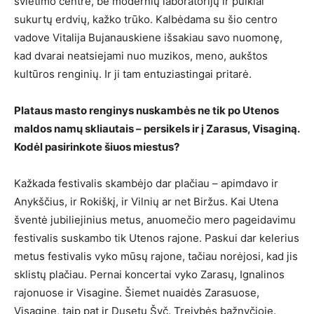
švietimo centre, be modernių laboratorijų ir puikiai
sukurtų erdvių, kažko trūko. Kalbėdama su šio centro
vadove Vitalija Bujanauskiene išsakiau savo nuomonę,
kad dvarai neatsiejami nuo muzikos, meno, aukštos
kultūros renginių. Ir ji tam entuziastingai pritarė.
Plataus masto renginys nuskambės ne tik po Utenos
maldos namų skliautais – persikels ir į Zarasus, Visaginą.
Kodėl pasirinkote šiuos miestus?
Kažkada festivalis skambėjo dar plačiau – apimdavo ir
Anykščius, ir Rokiškį, ir Vilnių ar net Biržus. Kai Utena
šventė jubiliejinius metus, anuomečio mero pageidavimu
festivalis suskambo tik Utenos rajone. Paskui dar kelerius
metus festivalis vyko mūsų rajone, tačiau norėjosi, kad jis
sklistų plačiau. Pernai koncertai vyko Zarasų, Ignalinos
rajonuose ir Visagine. Šiemet nuaidės Zarasuose,
Visagine, taip pat ir Dusetų Švč. Trejybės bažnyčioje.