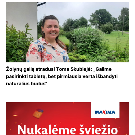
Žolynų galią atradusi Toma Skubiejė: „Galime
pasirinkti tabletę, bet pirmiausia verta išbandyti
natūralius būdus“