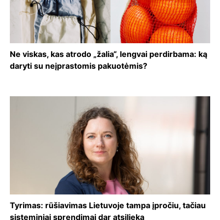
Ne viskas, kas atrodo „žalia“, lengvai perdirbama: ką
daryti su neįprastomis pakuotėmis?
Tyrimas: rūšiavimas Lietuvoje tampa įpročiu, tačiau
sisteminiai sprendimai dar atsilieka