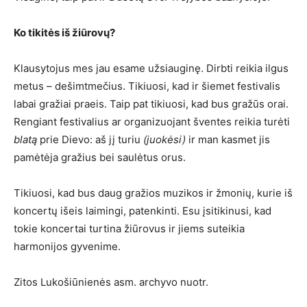
Ko tikitės iš žiūrovų?
Klausytojus mes jau esame užsiauginę. Dirbti reikia ilgus
metus – dešimtmečius. Tikiuosi, kad ir šiemet festivalis
labai gražiai praeis. Taip pat tikiuosi, kad bus gražūs orai.
Rengiant festivalius ar organizuojant šventes reikia turėti
blatą
prie Dievo: aš jį turiu
(juokėsi)
ir man kasmet jis
pamėtėja gražius bei saulėtus orus.
Tikiuosi, kad bus daug gražios muzikos ir žmonių, kurie iš
koncertų išeis laimingi, patenkinti. Esu įsitikinusi, kad
tokie koncertai turtina žiūrovus ir jiems suteikia
harmonijos gyvenime.
Zitos Lukošiūnienės asm. archyvo nuotr.