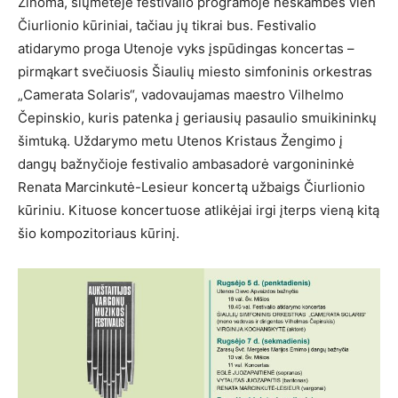
Žinoma, šiųmetėje festivalio programoje neskambės vien
Čiurlionio kūriniai, tačiau jų tikrai bus. Festivalio
atidarymo proga Utenoje vyks įspūdingas koncertas –
pirmąkart svečiuosis Šiaulių miesto simfoninis orkestras
„Camerata Solaris“, vadovaujamas maestro Vilhelmo
Čepinskio, kuris patenka į geriausių pasaulio smuikininkų
šimtuką. Uždarymo metu Utenos Kristaus Žengimo į
dangų bažnyčioje festivalio ambasadorė vargonininkė
Renata Marcinkutė-Lesieur koncertą užbaigs Čiurlionio
kūriniu. Kituose koncertuose atlikėjai irgi įterps vieną kitą
šio kompozitoriaus kūrinį.