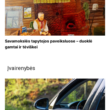
Savamokslės tapytojos paveiksluose – duoklė
gamtai ir tėviškei
Įvairenybės