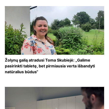
Žolynų galią atradusi Toma Skubiejė: „Galime
pasirinkti tabletę, bet pirmiausia verta išbandyti
natūralius būdus“