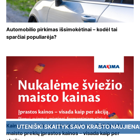
Automobilio pirkimas išsimokėtinai – kodėl tai
sparčiai populiarėja?
Kainų sumažinimas „Maximoje“: per 500 šviežio
NIŠKI SKAITYK SAVO KRAŠTO NAUJIENAS - PREN
maisto prekių įprastos kainos – visada kaip per