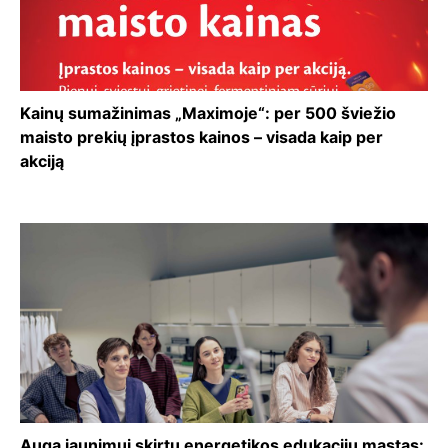
Kainų sumažinimas „Maximoje“: per 500 šviežio
maisto prekių įprastos kainos – visada kaip per
akciją
Auga jaunimui skirtų energetikos edukacijų mastas: