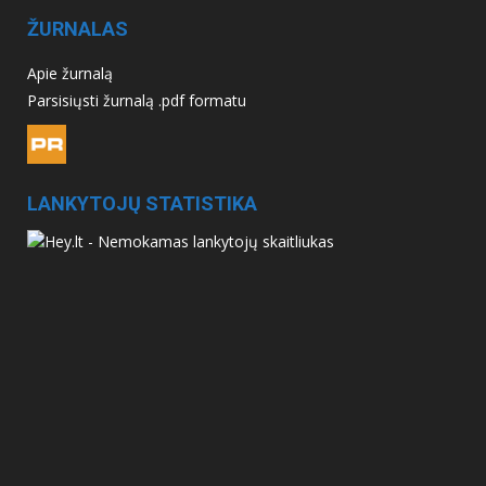
ŽURNALAS
Apie žurnalą
Parsisiųsti žurnalą .pdf formatu
LANKYTOJŲ STATISTIKA