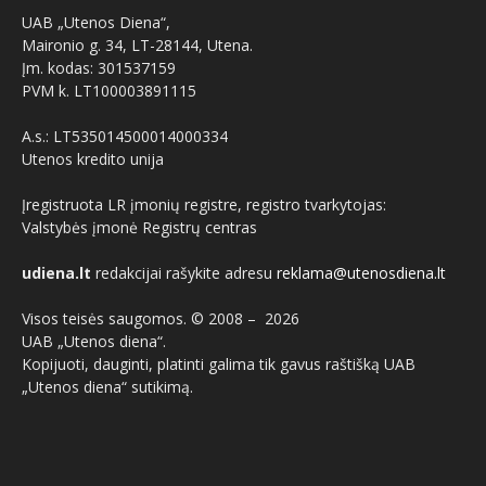
UAB „Utenos Diena“,
Maironio g. 34, LT-28144, Utena.
Įm. kodas: 301537159
PVM k. LT100003891115
A.s.: LT535014500014000334
Utenos kredito unija
Įregistruota LR įmonių registre, registro tvarkytojas:
Valstybės įmonė Registrų centras
udiena.lt
redakcijai rašykite adresu
reklama@utenosdiena.lt
Visos teisės saugomos. © 2008 –
2026
UAB „Utenos diena“.
Kopijuoti, dauginti, platinti galima tik gavus raštišką UAB
„Utenos diena“ sutikimą.