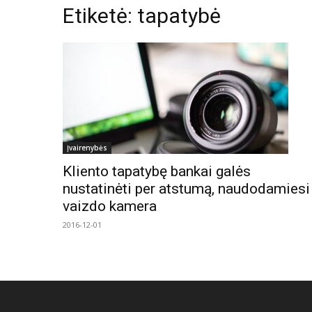
Etiketė: tapatybė
Įvairenybės
Kliento tapatybę bankai galės
nustatinėti per atstumą, naudodamiesi
vaizdo kamera
2016-12-01