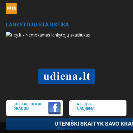
LANKYTOJŲ STATISTIKA
BŪK FACEBOOK
ATSIŲSK
DRAUGU
NAUJIENĄ
UTENIŠKI SKAITYK SAVO KRAŠ
© udiena.lt