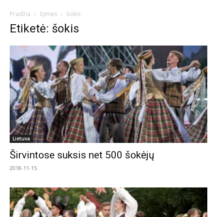
Pradžia
žymės
šokis
Etiketė: šokis
Lietuva
Širvintose suksis net 500 šokėjų
2018-11-15