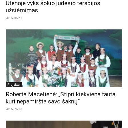
Utenoje vyks šokio judesio terapijos
užsiėmimas
2016-10-28
Projektai
Roberta Macelienė: „Stipri kiekviena tauta,
kuri nepamiršta savo šaknų“
2016-09-19