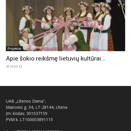
Projektai
Apie šokio reikšmę lietuvių kultūrai…
2016-03-23
UAB „Utenos Diena“,
Maironio g. 34, LT-28144, Utena.
Įm. kodas: 301537159
PVM k. LT100003891115