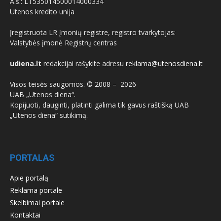
A.s.: LT535014500014000334
Utenos kredito unija
Įregistruota LR įmonių registre, registro tvarkytojas:
Valstybės įmonė Registrų centras
udiena.lt
redakcijai rašykite adresu
reklama@utenosdiena.lt
Visos teisės saugomos. © 2008 –
2026
UAB „Utenos diena“.
Kopijuoti, dauginti, platinti galima tik gavus raštišką UAB
„Utenos diena“ sutikimą.
PORTALAS
Apie portalą
Reklama portale
Skelbimai portale
Kontaktai