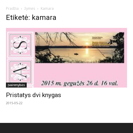
Pradžia
žymės
Kamara
Etiketė: kamara
Įvairenybės
Pristatys dvi knygas
2015-05-22