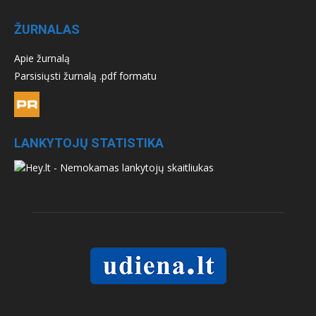
ŽURNALAS
Apie žurnalą
Parsisiųsti žurnalą .pdf formatu
LANKYTOJŲ STATISTIKA