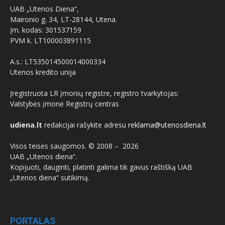
UAB „Utenos Diena“,
Maironio g. 34, LT-28144, Utena.
Įm. kodas: 301537159
PVM k. LT100003891115
A.s.: LT535014500014000334
Utenos kredito unija
Įregistruota LR įmonių registre, registro tvarkytojas:
Valstybės įmonė Registrų centras
udiena.lt
redakcijai rašykite adresu
reklama@utenosdiena.lt
Visos teisės saugomos. © 2008 –
2026
UAB „Utenos diena“.
Kopijuoti, dauginti, platinti galima tik gavus raštišką UAB
„Utenos diena“ sutikimą.
PORTALAS