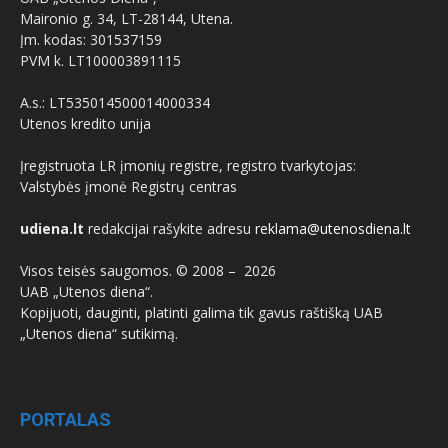
Maironio g. 34, LT-28144, Utena.
Įm. kodas: 301537159
PVM k. LT100003891115
A.s.: LT535014500014000334
Utenos kredito unija
Įregistruota LR įmonių registre, registro tvarkytojas:
Valstybės įmonė Registrų centras
udiena.lt
redakcijai rašykite adresu
reklama@utenosdiena.lt
Visos teisės saugomos. © 2008 –
2026
UAB „Utenos diena“.
Kopijuoti, dauginti, platinti galima tik gavus raštišką UAB
„Utenos diena“ sutikimą.
PORTALAS