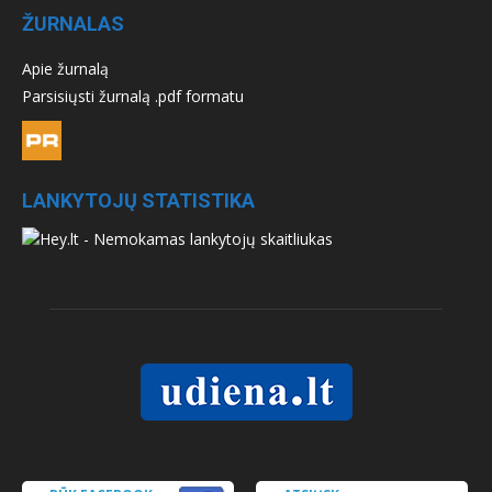
ŽURNALAS
Apie žurnalą
Parsisiųsti žurnalą .pdf formatu
LANKYTOJŲ STATISTIKA