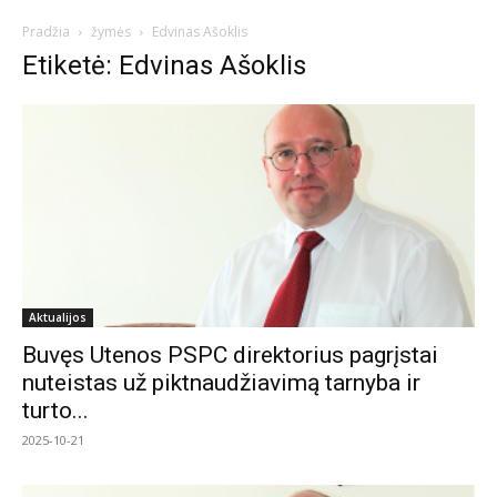
Pradžia
žymės
Edvinas Ašoklis
Etiketė: Edvinas Ašoklis
Aktualijos
Buvęs Utenos PSPC direktorius pagrįstai
nuteistas už piktnaudžiavimą tarnyba ir
turto...
2025-10-21