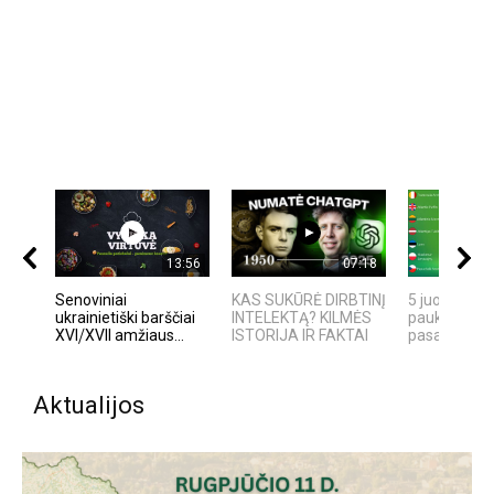
13:56
07:18
Senoviniai
KAS SUKŪRĖ DIRBTINĮ
5 juokingiau
ukrainietiški barščiai
INTELEKTĄ? KILMĖS
paukščių ga
XVI⧸XVII amžiaus...
ISTORIJA IR FAKTAI
pasaulyje
Aktualijos