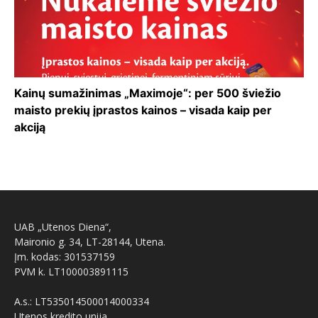
Kainų sumažinimas „Maximoje“: per 500 šviežio
maisto prekių įprastos kainos – visada kaip per
akciją
UAB „Utenos Diena“,
Maironio g. 34, LT-28144, Utena.
Įm. kodas: 301537159
PVM k. LT100003891115
A.s.: LT535014500014000334
Utenos kredito unija