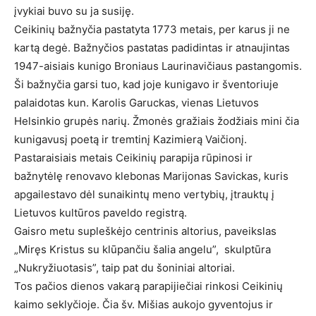
įvykiai buvo su ja susiję.
Ceikinių bažnyčia pastatyta 1773 metais, per karus ji ne
kartą degė. Bažnyčios pastatas padidintas ir atnaujintas
1947-aisiais kunigo Broniaus Laurinavičiaus pastangomis.
Ši bažnyčia garsi tuo, kad joje kunigavo ir šventoriuje
palaidotas kun. Karolis Garuckas, vienas Lietuvos
Helsinkio grupės narių. Žmonės gražiais žodžiais mini čia
kunigavusį poetą ir tremtinį Kazimierą Vaičionį.
Pastaraisiais metais Ceikinių parapija rūpinosi ir
bažnytėlę renovavo klebonas Marijonas Savickas, kuris
apgailestavo dėl sunaikintų meno vertybių, įtrauktų į
Lietuvos kultūros paveldo registrą.
Gaisro metu supleškėjo centrinis altorius, paveikslas
„Miręs Kristus su klūpančiu šalia angelu”, skulptūra
„Nukryžiuotasis”, taip pat du šoniniai altoriai.
Tos pačios dienos vakarą parapijiečiai rinkosi Ceikinių
kaimo seklyčioje. Čia šv. Mišias aukojo gyventojus ir