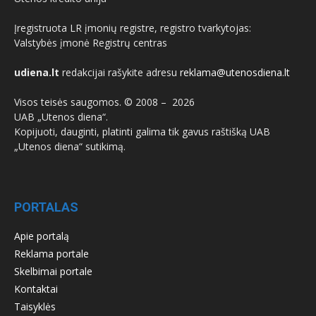
Įregistruota LR įmonių registre, registro tvarkytojas:
Valstybės įmonė Registrų centras
udiena.lt
redakcijai rašykite adresu
reklama@utenosdiena.lt
Visos teisės saugomos. © 2008 –
2026
UAB „Utenos diena“.
Kopijuoti, dauginti, platinti galima tik gavus raštišką UAB
„Utenos diena“ sutikimą.
PORTALAS
Apie portalą
Reklama portale
Skelbimai portale
Kontaktai
Taisyklės