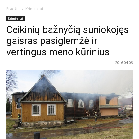
Pradžia
Kriminalai
Kriminalai
Ceikinių bažnyčią suniokojęs
gaisras pasiglemžė ir
vertingus meno kūrinius
2016-04-05