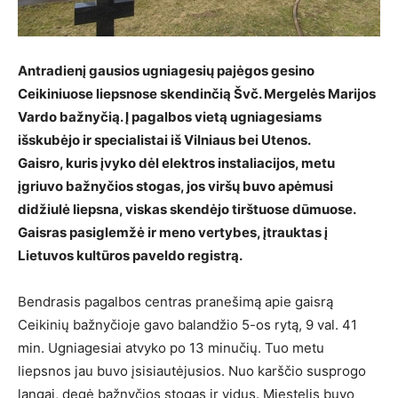
Antradienį gausios ugniagesių pajėgos gesino
Ceikiniuose liepsnose skendinčią Švč. Mergelės Marijos
Vardo bažnyčią. Į pagalbos vietą ugniagesiams
išskubėjo ir specialistai iš Vilniaus bei Utenos.
Gaisro, kuris įvyko dėl elektros instaliacijos, metu
įgriuvo bažnyčios stogas, jos viršų buvo apėmusi
didžiulė liepsna, viskas skendėjo tirštuose dūmuose.
Gaisras pasiglemžė ir meno vertybes, įtrauktas į
Lietuvos kultūros paveldo registrą.
Bendrasis pagalbos centras pranešimą apie gaisrą
Ceikinių bažnyčioje gavo balandžio 5-os rytą, 9 val. 41
min. Ugniagesiai atvyko po 13 minučių. Tuo metu
liepsnos jau buvo įsisiautėjusios. Nuo karščio susprogo
langai, degė bažnyčios stogas ir vidus. Miestelis buvo