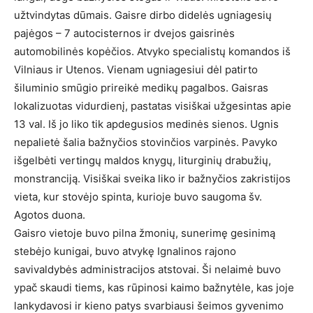
užtvindytas dūmais. Gaisre dirbo didelės ugniagesių
pajėgos – 7 autocisternos ir dvejos gaisrinės
automobilinės kopėčios. Atvyko specialistų komandos iš
Vilniaus ir Utenos. Vienam ugniagesiui dėl patirto
šiluminio smūgio prireikė medikų pagalbos. Gaisras
lokalizuotas vidurdienį, pastatas visiškai užgesintas apie
13 val. Iš jo liko tik apdegusios medinės sienos. Ugnis
nepalietė šalia bažnyčios stovinčios varpinės. Pavyko
išgelbėti vertingų maldos knygų, liturginių drabužių,
monstranciją. Visiškai sveika liko ir bažnyčios zakristijos
vieta, kur stovėjo spinta, kurioje buvo saugoma šv.
Agotos duona.
Gaisro vietoje buvo pilna žmonių, sunerimę gesinimą
stebėjo kunigai, buvo atvykę Ignalinos rajono
savivaldybės administracijos atstovai. Ši nelaimė buvo
ypač skaudi tiems, kas rūpinosi kaimo bažnytėle, kas joje
lankydavosi ir kieno patys svarbiausi šeimos gyvenimo