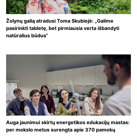
Žolynų galią atradusi Toma Skubiejė: „Galime
pasirinkti tabletę, bet pirmiausia verta išbandyti
natūralius būdus“
Auga jaunimui skirtų energetikos edukacijų mastas:
per mokslo metus surengta apie 370 pamokų