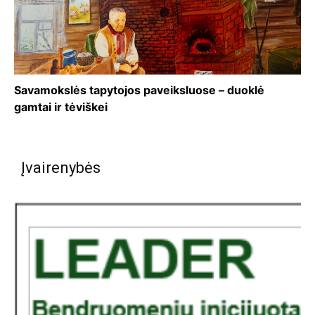
Savamokslės tapytojos paveiksluose – duoklė
gamtai ir tėviškei
Įvairenybės