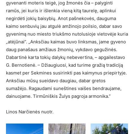
gyvenanti moteris teigė, jog žmonės čia – palyginti
ramūs, jei kuris ir išlenkia vieną kitą taurelę, aplinkui
negirdėti jokių baisybių. Anot pašnekovės, dauguma
kaimo senbuvių jau atgulė amžinojo poilsio, dabar savo
gyvenimą nuo miesto triukšmo nutolusioje vietovėje kuria
„atėjūnai”. „Anksčiau kaimas buvo linksmas, jame gyveno
daug panašaus amžiaus žmonių, vykdavo gegužinės.
Dabartinė karta tokių dalykų nebevertina, – apgailestavo
G. Bernotienė. – Džiaugiuosi, kad turime gražią tradiciją
kasmet per Sekmines susirinkti pas kaimynus priepirtyje.
Anksčiau mūsų sueidavo daugiau, dabar gretos
sumažėjo. Ragaudami suneštines vaišes bendraujame,
dainuojame. Tirmūniškis Žulys pagroja armonika.”
Linos Narčienės nuotr.