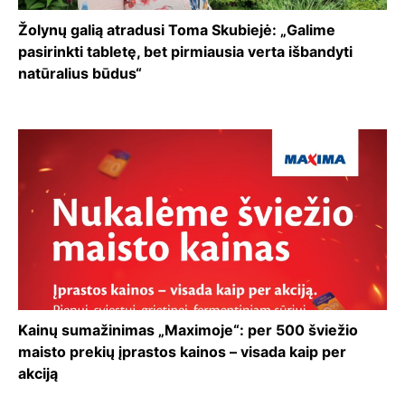
Žolynų galią atradusi Toma Skubiejė: „Galime
pasirinkti tabletę, bet pirmiausia verta išbandyti
natūralius būdus“
Kainų sumažinimas „Maximoje“: per 500 šviežio
maisto prekių įprastos kainos – visada kaip per
akciją