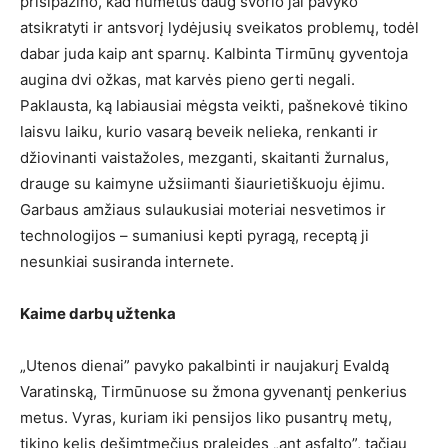
prisipažino, kad numetus daug svorio jai pavyko
atsikratyti ir antsvorį lydėjusių sveikatos problemų, todėl
dabar juda kaip ant sparnų. Kalbinta Tirmūnų gyventoja
augina dvi ožkas, mat karvės pieno gerti negali.
Paklausta, ką labiausiai mėgsta veikti, pašnekovė tikino
laisvu laiku, kurio vasarą beveik nelieka, renkanti ir
džiovinanti vaistažoles, mezganti, skaitanti žurnalus,
drauge su kaimyne užsiimanti šiaurietiškuoju ėjimu.
Garbaus amžiaus sulaukusiai moteriai nesvetimos ir
technologijos – sumaniusi kepti pyragą, receptą ji
nesunkiai susiranda internete.
Kaime darbų užtenka
„Utenos dienai” pavyko pakalbinti ir naujakurį Evaldą
Varatinską, Tirmūnuose su žmona gyvenantį penkerius
metus. Vyras, kuriam iki pensijos liko pusantrų metų,
tikino kelis dešimtmečius praleidęs „ant asfalto”, tačiau