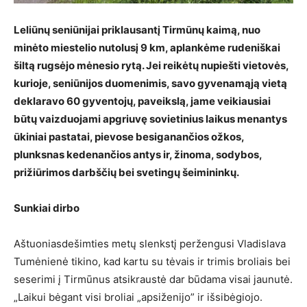
Leliūnų seniūnijai priklausantį Tirmūnų kaimą, nuo
minėto miestelio nutolusį 9 km, aplankėme rudeniškai
šiltą rugsėjo mėnesio rytą. Jei reikėtų nupiešti vietovės,
kurioje, seniūnijos duomenimis, savo gyvenamąją vietą
deklaravo 60 gyventojų, paveikslą, jame veikiausiai
būtų vaizduojami apgriuvę sovietinius laikus menantys
ūkiniai pastatai, pievose besiganančios ožkos,
plunksnas kedenančios antys ir, žinoma, sodybos,
prižiūrimos darbščių bei svetingų šeimininkų.
Sunkiai dirbo
Aštuoniasdešimties metų slenkstį peržengusi Vladislava
Tumėnienė tikino, kad kartu su tėvais ir trimis broliais bei
seserimi į Tirmūnus atsikraustė dar būdama visai jaunutė.
„Laikui bėgant visi broliai „apsiženijo” ir išsibėgiojo.