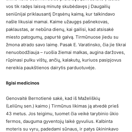
vos tik radęs laisvą minutę skubėdavęs į Daugailių
seniūnijai priklausantį Drąsėnų kaimą, kur talkindavo
našle likusiai mamai. Kaime užaugęs pašnekovas,
paklaustas, ar nebūna dienų, kai gailisi, kad atsisakė
miesto patogumų, papurtė galvą. Tirmūnuose jiedu su
žmona atrado savo laimę. Pasak E. Varatinsko, čia jie tikrai
nenuobodžiauja – ruošia žiemai malkas, augina daržoves,
rūpinasi pulku vištų, ančių, kalakutų, kuriuos pasipjovus
nereikia paukštienos dairytis parduotuvėje.
Ilgisi medicinos
Genovaitė Bernotienė sakė, kad iš Maželiškių
(Leliūnų sen.) kaimo į Tirmūnus likimas ją atvedė prieš
43 metus. Jos teigimu, tuomet čia veikė tarybinio ūkio
fermos, dauguma gyventojų laikė gyvulius. Kalbinta
moteris su vyru, padedami sūnaus, ir patys ūkininkavo