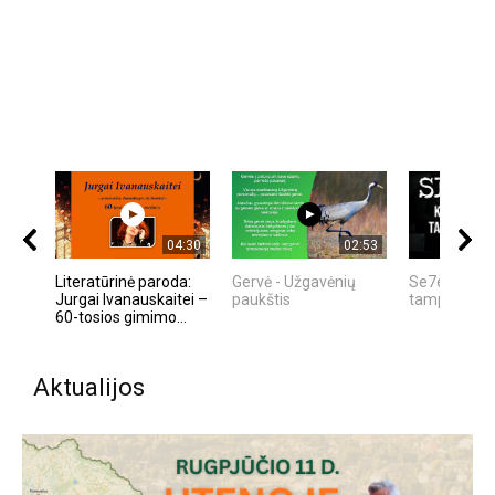
04:30
02:53
Literatūrinė paroda:
Gervė - Užgavėnių
Se7en – kai
Jurgai Ivanauskaitei –
paukštis
tampa meno 
60-tosios gimimo...
Aktualijos