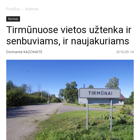
Pradžia
Kaimas
Kaimas
Tirmūnuose vietos užtenka ir
senbuviams, ir naujakuriams
Deimantė KAZOKAITĖ
2016-09-14