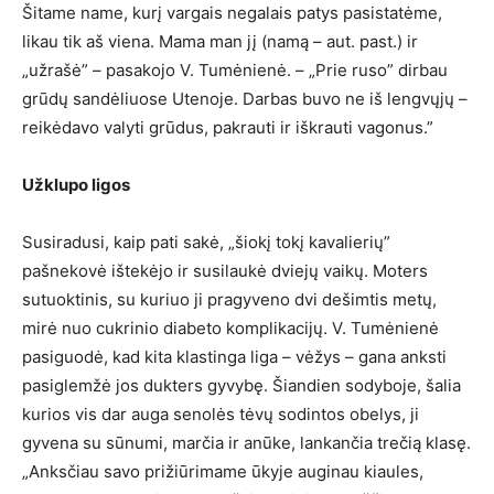
Šitame name, kurį vargais negalais patys pasistatėme,
likau tik aš viena. Mama man jį (namą – aut. past.) ir
„užrašė” – pasakojo V. Tumėnienė. – „Prie ruso” dirbau
grūdų sandėliuose Utenoje. Darbas buvo ne iš lengvųjų –
reikėdavo valyti grūdus, pakrauti ir iškrauti vagonus.”
Užklupo ligos
Susiradusi, kaip pati sakė, „šiokį tokį kavalierių”
pašnekovė ištekėjo ir susilaukė dviejų vaikų. Moters
sutuoktinis, su kuriuo ji pragyveno dvi dešimtis metų,
mirė nuo cukrinio diabeto komplikacijų. V. Tumėnienė
pasiguodė, kad kita klastinga liga – vėžys – gana anksti
pasiglemžė jos dukters gyvybę. Šiandien sodyboje, šalia
kurios vis dar auga senolės tėvų sodintos obelys, ji
gyvena su sūnumi, marčia ir anūke, lankančia trečią klasę.
„Anksčiau savo prižiūrimame ūkyje auginau kiaules,