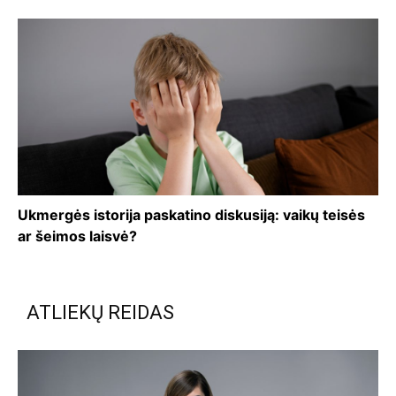
Ukmergės istorija paskatino diskusiją: vaikų teisės
ar šeimos laisvė?
ATLIEKŲ REIDAS