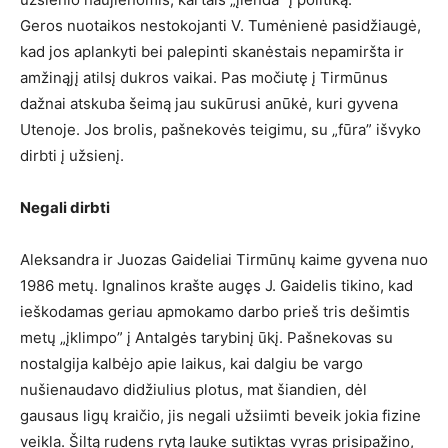
Geros nuotaikos nestokojanti V. Tumėnienė pasidžiaugė,
kad jos aplankyti bei palepinti skanėstais nepamiršta ir
amžinąjį atilsį dukros vaikai. Pas močiutę į Tirmūnus
dažnai atskuba šeimą jau sukūrusi anūkė, kuri gyvena
Utenoje. Jos brolis, pašnekovės teigimu, su „fūra” išvyko
dirbti į užsienį.
Negali dirbti
Aleksandra ir Juozas Gaideliai Tirmūnų kaime gyvena nuo
1986 metų. Ignalinos krašte augęs J. Gaidelis tikino, kad
ieškodamas geriau apmokamo darbo prieš tris dešimtis
metų „įklimpo” į Antalgės tarybinį ūkį. Pašnekovas su
nostalgija kalbėjo apie laikus, kai dalgiu be vargo
nušienaudavo didžiulius plotus, mat šiandien, dėl
gausaus ligų kraičio, jis negali užsiimti beveik jokia fizine
veikla. Šiltą rudens rytą lauke sutiktas vyras prisipažino,