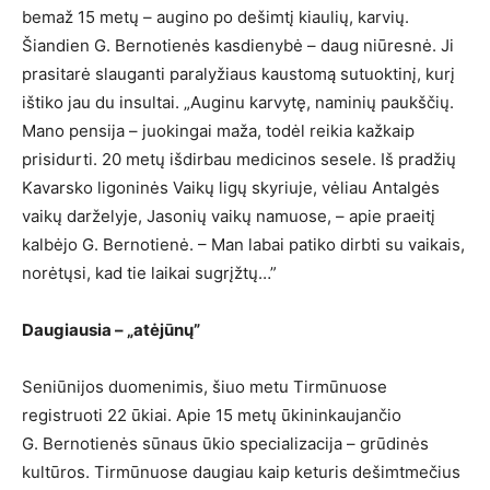
bemaž 15 metų – augino po dešimtį kiaulių, karvių.
Šiandien G. Bernotienės kasdienybė – daug niūresnė. Ji
prasitarė slauganti paralyžiaus kaustomą sutuoktinį, kurį
ištiko jau du insultai. „Auginu karvytę, naminių paukščių.
Mano pensija – juokingai maža, todėl reikia kažkaip
prisidurti. 20 metų išdirbau medicinos sesele. Iš pradžių
Kavarsko ligoninės Vaikų ligų skyriuje, vėliau Antalgės
vaikų darželyje, Jasonių vaikų namuose, – apie praeitį
kalbėjo G. Bernotienė. – Man labai patiko dirbti su vaikais,
norėtųsi, kad tie laikai sugrįžtų…”
Daugiausia – „atėjūnų”
Seniūnijos duomenimis, šiuo metu Tirmūnuose
registruoti 22 ūkiai. Apie 15 metų ūkininkaujančio
G. Bernotienės sūnaus ūkio specializacija – grūdinės
kultūros. Tirmūnuose daugiau kaip keturis dešimtmečius