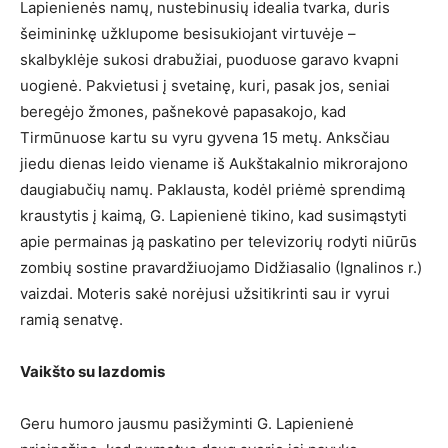
Lapienienės namų, nustebinusių idealia tvarka, duris
šeimininkę užklupome besisukiojant virtuvėje –
skalbyklėje sukosi drabužiai, puoduose garavo kvapni
uogienė. Pakvietusi į svetainę, kuri, pasak jos, seniai
beregėjo žmones, pašnekovė papasakojo, kad
Tirmūnuose kartu su vyru gyvena 15 metų. Anksčiau
jiedu dienas leido viename iš Aukštakalnio mikrorajono
daugiabučių namų. Paklausta, kodėl priėmė sprendimą
kraustytis į kaimą, G. Lapienienė tikino, kad susimąstyti
apie permainas ją paskatino per televizorių rodyti niūrūs
zombių sostine pravardžiuojamo Didžiasalio (Ignalinos r.)
vaizdai. Moteris sakė norėjusi užsitikrinti sau ir vyrui
ramią senatvę.
Vaikšto su lazdomis
Geru humoro jausmu pasižyminti G. Lapienienė