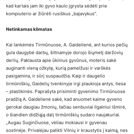
kad kartais jam iki gyvo kaulo įgrysta sėdėti prie
kompiuterio ar žiūrėti rusiškus „bajavykus”.
Netinkamas klimatas
Kai lankėmės Tirmūnuose, A. Gaidelienė, ant kurios pečių
gula daugybė darbų, šiltnamyje dorojo šiųmetį daržovių
derlių. Paklausta apie ūkinius gyvūnus, moteris sakė
auginanti vieną ožkytę, kurią pamelžusi ir varškės
pasigamina, ir sūrį suspaudžia. Kaip ir daugelio
tirmūniškių, Gaidelių tvenkinyje irgi plaukioja antys, tiesa
– plastikinės. Paprašyta prisiminti gyvenimo Tirmūnuose
pradžią A. Gaidelienė sakė, kad anuomet kaime gyveno
gerokai daugiau žmonių, tačiau senbuviai ilgainiui išmirė,
o šiandien didžiąją dalį tirmūniškių sudaro naujakuriai.
„Augau Suginčiuose, vėliau mokiausi ir gyvenau
sostinėje. Privalėjau palikti Vilnių ir kraustytis į kaimą, nes