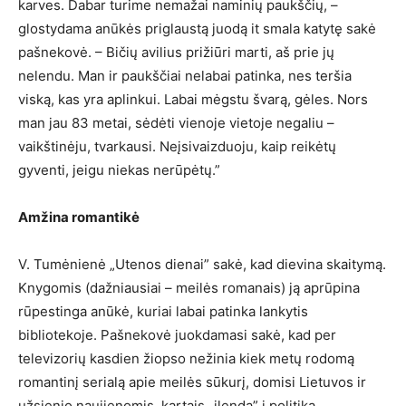
karves. Dabar turime nemažai naminių paukščių, –
glostydama anūkės priglaustą juodą it smala katytę sakė
pašnekovė. – Bičių avilius prižiūri marti, aš prie jų
nelendu. Man ir paukščiai nelabai patinka, nes teršia
viską, kas yra aplinkui. Labai mėgstu švarą, gėles. Nors
man jau 83 metai, sėdėti vienoje vietoje negaliu –
vaikštinėju, tvarkausi. Neįsivaizduoju, kaip reikėtų
gyventi, jeigu niekas nerūpėtų.”
Amžina romantikė
V. Tumėnienė „Utenos dienai” sakė, kad dievina skaitymą.
Knygomis (dažniausiai – meilės romanais) ją aprūpina
rūpestinga anūkė, kuriai labai patinka lankytis
bibliotekoje. Pašnekovė juokdamasi sakė, kad per
televizorių kasdien žiopso nežinia kiek metų rodomą
romantinį serialą apie meilės sūkurį, domisi Lietuvos ir
užsienio naujienomis, kartais „įlenda” į politiką.