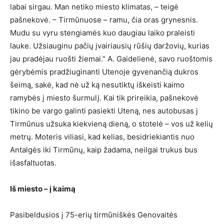
labai sirgau. Man netiko miesto klimatas, – teigė
pašnekovė. – Tirmūnuose – ramu, čia oras grynesnis.
Mudu su vyru stengiamės kuo daugiau laiko praleisti
lauke. Užsiauginu pačių įvairiausių rūšių daržovių, kurias
jau pradėjau ruošti žiemai.” A. Gaidelienė, savo ruoštomis
gėrybėmis pradžiuginanti Utenoje gyvenančią dukros
šeimą, sakė, kad nė už ką nesutiktų iškeisti kaimo
ramybės į miesto šurmulį. Kai tik prireikia, pašnekovė
tikino be vargo galinti pasiekti Uteną, nes autobusas į
Tirmūnus užsuka kiekvieną dieną, o stotelė – vos už kelių
metrų. Moteris viliasi, kad kelias, besidriekiantis nuo
Antalgės iki Tirmūnų, kaip žadama, neilgai trukus bus
išasfaltuotas.
Iš miesto – į kaimą
Pasibeldusios į 75-erių tirmūniškės Genovaitės