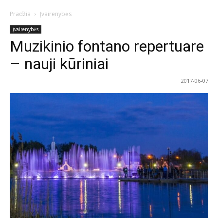
Pradžia
Įvairenybės
Įvairenybės
Muzikinio fontano repertuare
– nauji kūriniai
2017-06-07