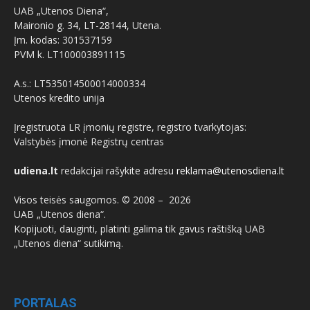
UAB „Utenos Diena“,
Maironio g. 34, LT-28144, Utena.
Įm. kodas: 301537159
PVM k. LT100003891115
A.s.: LT535014500014000334
Utenos kredito unija
Įregistruota LR įmonių registre, registro tvarkytojas:
Valstybės įmonė Registrų centras
udiena.lt
redakcijai rašykite adresu
reklama@utenosdiena.lt
Visos teisės saugomos. © 2008 –
2026
UAB „Utenos diena“.
Kopijuoti, dauginti, platinti galima tik gavus raštišką UAB
„Utenos diena“ sutikimą.
PORTALAS