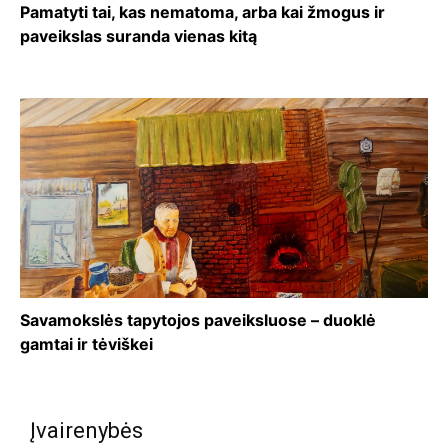
Pamatyti tai, kas nematoma, arba kai žmogus ir
paveikslas suranda vienas kitą
Savamokslės tapytojos paveiksluose – duoklė
gamtai ir tėviškei
Įvairenybės