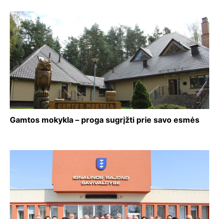
Gamtos mokykla – proga sugrįžti prie savo esmės