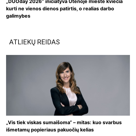
„DUOday 2026“ iniciatyva Utenoje mieste kviečia
kurti ne vienos dienos patirtis, o realias darbo
galimybes
ATLIEKŲ REIDAS
„Vis tiek viskas sumaišoma“ – mitas: kuo svarbus
išmetamų popieriaus pakuočių kelias