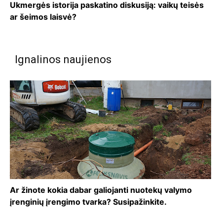
Ukmergės istorija paskatino diskusiją: vaikų teisės
ar šeimos laisvė?
Ignalinos naujienos
Ar žinote kokia dabar galiojanti nuotekų valymo
įrenginių įrengimo tvarka? Susipažinkite.