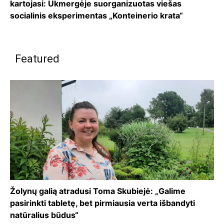
kartojasi: Ukmergėje suorganizuotas viešas
socialinis eksperimentas „Konteinerio krata“
Featured
Žolynų galią atradusi Toma Skubiejė: „Galime
pasirinkti tabletę, bet pirmiausia verta išbandyti
natūralius būdus“