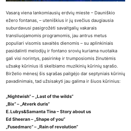
Vasarą viena lankomiausių erdvių mieste – Dauniškio
ežero fontanas, – uteniškius ir jų svečius daugiausia
suburdavusi pasigrožėti savaitgalių vakarais
transliuojamomis programomis, jau antrus metus
populiari visomis savaitės dienomis – su aplinkiniais
pasidalinti melodijų ir fontano srovių kuriama nuotaika
gali visi norintys, pasirinkę ir trumposiomis žinutėmis
užsakę kūrinius iš skelbiamo muzikinių kūrinių sąrašo.
Birželio mėnesį šis sąrašas pailgėjo dar septyniais kūrinių
pavadinimais, tad užsisakyti jau galima ir šiuos kūrinius:
„Nightwish” – „Last of the wilds”
„Bix” – „Atverk duris”
E. Lubys&Samanta Tina – Story about us
Ed Sheeran – „Shape of you”
„Fusedmarc” – „Rain of revolution”