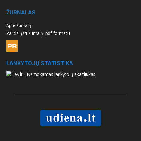
ŽURNALAS
Apie žurnalą
Parsisiųsti žurnalą .pdf formatu
LANKYTOJŲ STATISTIKA