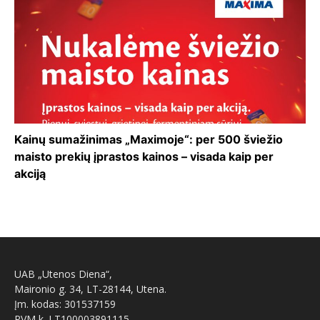
Kainų sumažinimas „Maximoje“: per 500 šviežio
maisto prekių įprastos kainos – visada kaip per
akciją
UAB „Utenos Diena“,
Maironio g. 34, LT-28144, Utena.
Įm. kodas: 301537159
PVM k. LT100003891115