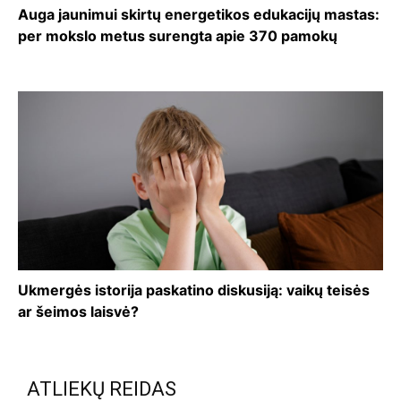
Auga jaunimui skirtų energetikos edukacijų mastas:
per mokslo metus surengta apie 370 pamokų
Ukmergės istorija paskatino diskusiją: vaikų teisės
ar šeimos laisvė?
ATLIEKŲ REIDAS