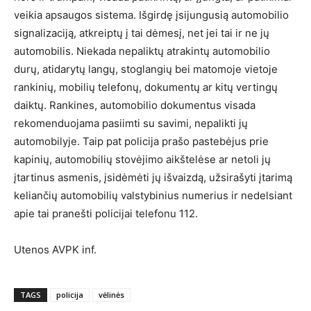
veikia apsaugos sistema. Išgirdę įsijungusią automobilio
signalizaciją, atkreiptų į tai dėmesį, net jei tai ir ne jų
automobilis. Niekada nepaliktų atrakintų automobilio
durų, atidarytų langų, stoglangių bei matomoje vietoje
rankinių, mobilių telefonų, dokumentų ar kitų vertingų
daiktų. Rankines, automobilio dokumentus visada
rekomenduojama pasiimti su savimi, nepalikti jų
automobilyje. Taip pat policija prašo pastebėjus prie
kapinių, automobilių stovėjimo aikštelėse ar netoli jų
įtartinus asmenis, įsidėmėti jų išvaizdą, užsirašyti įtarimą
keliančių automobilių valstybinius numerius ir nedelsiant
apie tai pranešti policijai telefonu 112.
Utenos AVPK inf.
TAGS
policija
vėlinės