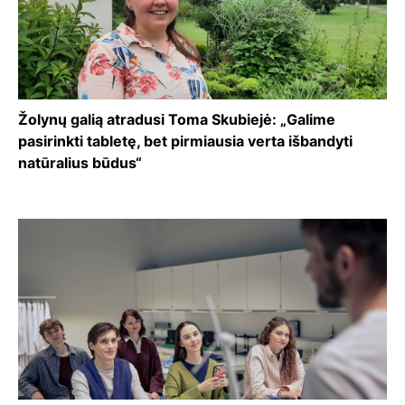
Žolynų galią atradusi Toma Skubiejė: „Galime
pasirinkti tabletę, bet pirmiausia verta išbandyti
natūralius būdus“