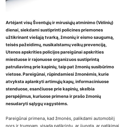
Artėjant visų Šventųjų ir mirusiųjų atminimo (Vėlinių)
dienai, siekdami sustiprinti policines priemones
užtikrinant viešąją tvarką, žmonių ir eismo saugumą,
teisės pažeidimų, nusikalstamų veikų prevenciją,
Utenos apskrities policijos pareigūnai apskrities
miestuose ir rajonuose organizuos sustiprintą
patruliavimą prie kapinių, taip pat žmonių susibūrimo
vietose. Pareigūnai, rūpindamiesi žmonėmis, kurie
atvyksta aplankyti artimųjų kapų, informaciniuose
stenduose, esančiuose prie kapinių, skelbia
perspėjimus, kuriuose primena ir prašo žmonių
nesudaryti sąlygų vagystėms.
Pareigūnai primena, kad žmonės, palikdami automobilį
nors ir trumpam, visada patikrintų, ar įjungta, ar patikimai