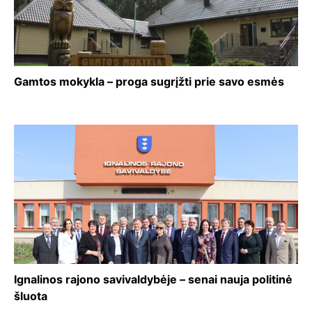
Gamtos mokykla – proga sugrįžti prie savo esmės
Ignalinos rajono savivaldybėje – senai nauja politinė
šluota