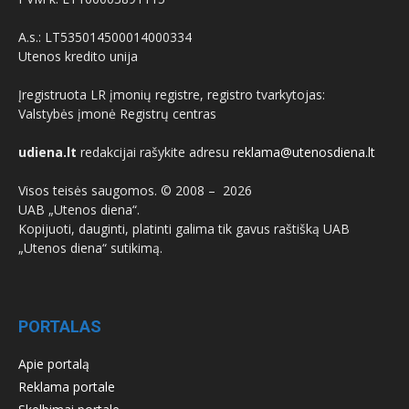
A.s.: LT535014500014000334
Utenos kredito unija
Įregistruota LR įmonių registre, registro tvarkytojas:
Valstybės įmonė Registrų centras
udiena.lt
redakcijai rašykite adresu
reklama@utenosdiena.lt
Visos teisės saugomos. © 2008 –
2026
UAB „Utenos diena“.
Kopijuoti, dauginti, platinti galima tik gavus raštišką UAB
„Utenos diena“ sutikimą.
PORTALAS
Apie portalą
Reklama portale