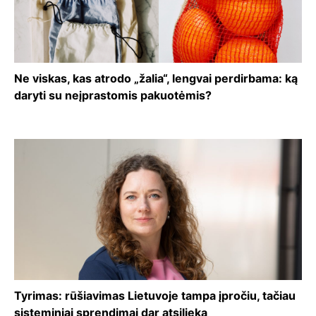
Ne viskas, kas atrodo „žalia“, lengvai perdirbama: ką
daryti su neįprastomis pakuotėmis?
Tyrimas: rūšiavimas Lietuvoje tampa įpročiu, tačiau
sisteminiai sprendimai dar atsilieka