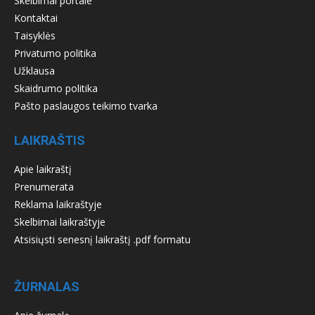
Skelbimai portale
Kontaktai
Taisyklės
Privatumo politika
Užklausa
Skaidrumo politika
Pašto paslaugos teikimo tvarka
LAIKRAŠTIS
Apie laikraštį
Prenumerata
Reklama laikraštyje
Skelbimai laikraštyje
Atsisiųsti senesnį laikraštį .pdf formatu
ŽURNALAS