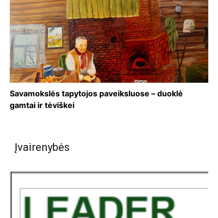
Savamokslės tapytojos paveiksluose – duoklė
gamtai ir tėviškei
Įvairenybės