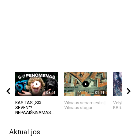
08:01
01:11
KAS TAS „SIX-
Vilniaus senamiestis |
Velykų aitvar
SEVEN“?
Vilniaus stogai
KARALIŲ P
NEPAAIŠKINAMAS...
Aktualijos