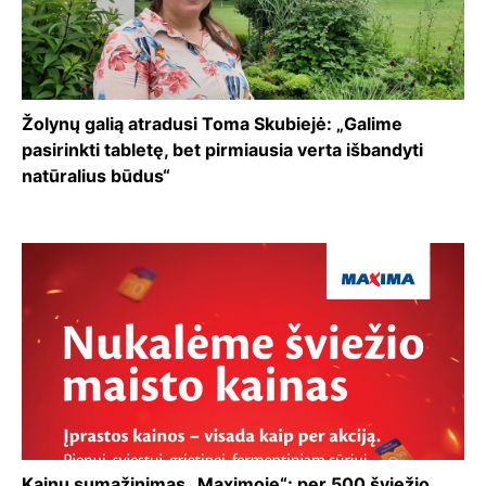
Žolynų galią atradusi Toma Skubiejė: „Galime
pasirinkti tabletę, bet pirmiausia verta išbandyti
natūralius būdus“
Kainų sumažinimas „Maximoje“: per 500 šviežio