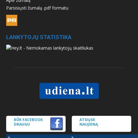
Apie žurnalą
Parsisiųsti žurnalą .pdf formatu
LANKYTOJŲ STATISTIKA
BŪK FACEBOOK
ATSIŲSK
DRAUGU
NAUJIENĄ