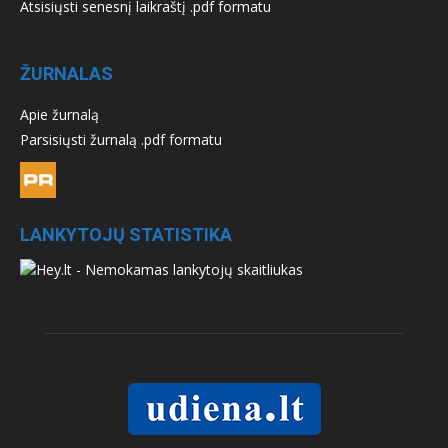
Atsisiųsti senesnį laikraštį .pdf formatu
ŽURNALAS
Apie žurnalą
Parsisiųsti žurnalą .pdf formatu
LANKYTOJŲ STATISTIKA