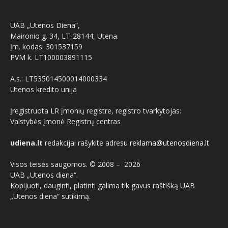
UAB „Utenos Diena“,
Maironio g. 34, LT-28144, Utena.
Įm. kodas: 301537159
PVM k. LT100003891115
A.s.: LT535014500014000334
Utenos kredito unija
Įregistruota LR įmonių registre, registro tvarkytojas:
Valstybės įmonė Registrų centras
udiena.lt
redakcijai rašykite adresu
reklama@utenosdiena.lt
Visos teisės saugomos. © 2008 –
2026
UAB „Utenos diena“.
Kopijuoti, dauginti, platinti galima tik gavus raštišką UAB
„Utenos diena“ sutikimą.