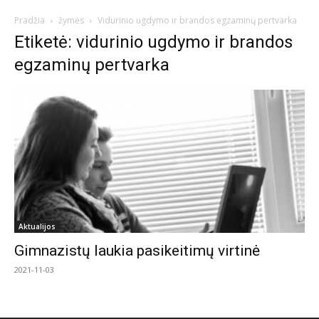
Pradžia
žymės
Vidurinio ugdymo ir brandos egzaminų pertvarka
Etiketė: vidurinio ugdymo ir brandos
egzaminų pertvarka
Aktualijos
Gimnazistų laukia pasikeitimų virtinė
2021-11-03